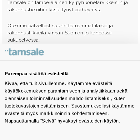
Tamsale on tamperelainen kylpyhuonetarvikkeisiin ja
rakennusheloihin keskittynyt perheyritys.
Olemme palvelleet suunnitteluammattilaisia ja
rakennusliikkeitä ympäri Suomen jo kahdessa
sukupolvessa.
Ota yhteyttä - autamme mielellämme
Tuotekuvastot
Parempaa sisältöä evästeillä
Kivaa, että tulit sivuillemme. Käytämme evästeitä
Instagram
käyttökokemuksen parantamiseen ja analytiikkaan sekä
BIM-objektit
olennaisen toiminnallisuuden mahdollistamiseksi, kuten
tuotekuvastojen esittämiseen. Suostumuksellasi käytämme
Yhteystiedot
evästeitä myös markkinoinnin kohdentamiseen.
Napsauttamalla "Selvä" hyväksyt evästeiden käytön.
Tiedotteet
Tietosuojaseloste