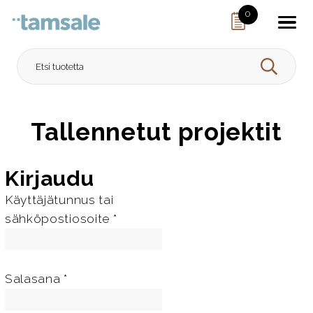
Skip to content
0
HAE
Tallennetut projektit
Kirjaudu
Käyttäjätunnus tai
V
sähköpostiosoite
*
a
a
d
V
Salasana
*
i
a
t