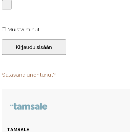
a
a
d
a
i
n
t
Muista minut
a
a
Kirjaudu sisään
n
Salasana unohtunut?
TAMSALE