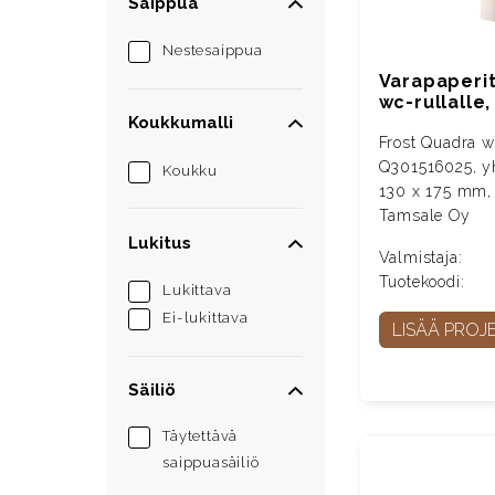
Saippua
Nestesaippua
Varapaperit
wc-rullalle, 
Koukkumalli
Frost Quadra wc
Q301516025, yhd
Koukku
130 x 175 mm, k
Tamsale Oy
Lukitus
Valmistaja:
Tuotekoodi:
Lukittava
Ei-lukittava
LISÄÄ PROJE
Säiliö
Täytettävä
saippuasäiliö