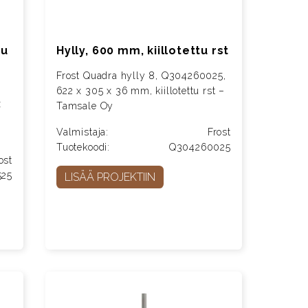
tu
Hylly, 600 mm, kiillotettu rst
Frost Quadra hylly 8, Q304260025,
622 x 305 x 36 mm, kiillotettu rst –
x
Tamsale Oy
Valmistaja:
Frost
Tuotekoodi:
Q304260025
ost
525
LISÄÄ PROJEKTIIN