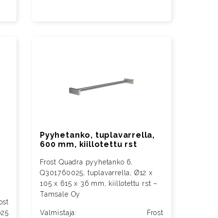
Pyyhetanko, tuplavarrella,
600 mm, kiillotettu rst
Frost Quadra pyyhetanko 6,
Q301760025, tuplavarrella, Ø12 x
105 x 615 x 36 mm, kiillotettu rst –
Tamsale Oy
ost
025
Valmistaja:
Frost