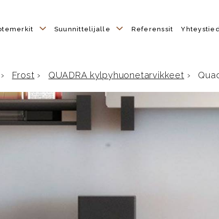
otemerkit
Suunnittelijalle
Referenssit
Yhteystie
›
Frost
›
QUADRA kylpyhuonetarvikkeet
›
Quadr