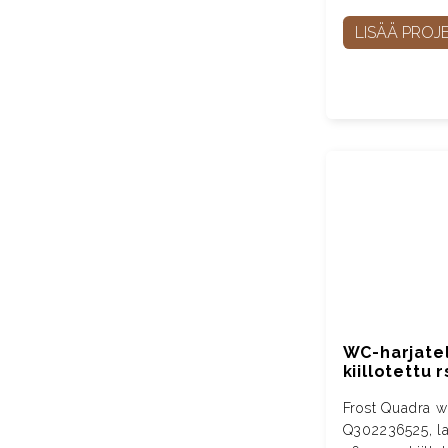
LISÄÄ PROJE
WC-harjateli
kiillotettu r
Frost Quadra wc
Q302236525, lat