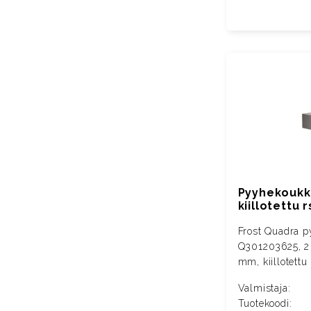
Pyyhekoukku,
kiillotettu r
Frost Quadra 
Q301203625, 2 
mm, kiillotettu
Valmistaja:
Tuotekoodi: