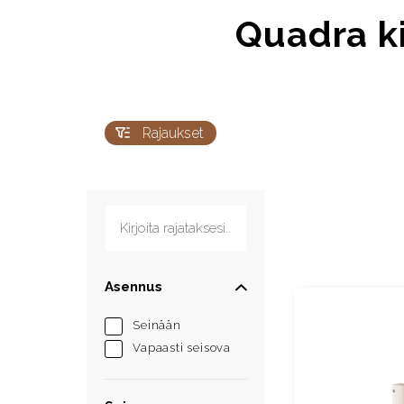
Quadra ki
Rajaukset
Kirjoita rajataksesi...
Asennus
Seinään
Vapaasti seisova