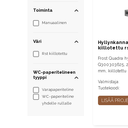
Toiminta
Manuaalinen
Väri
Hyllynkannat
kiillotettu r
Rst kiillotettu
Frost Quadra h
Q300303625, 2 
mm, kiillotettu
WC-paperitelineen
tyyppi
Valmistaja:
Tuotekoodi:
Varapaperiteline
WC-paperiteline
LISÄÄ PROJE
yhdelle rullalle