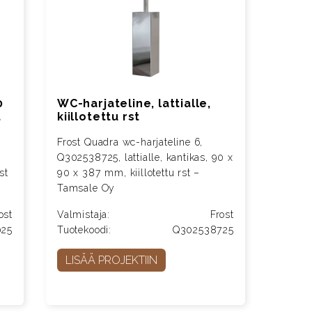
0
WC-harjateline, lattialle,
t
kiillotettu rst
Frost Quadra wc-harjateline 6,
Q302538725, lattialle, kantikas, 90 x
st
90 x 387 mm, kiillotettu rst –
Tamsale Oy
ost
Valmistaja:
Frost
25
Tuotekoodi:
Q302538725
LISÄÄ PROJEKTIIN