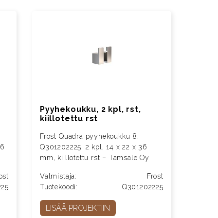
Pyyhekoukku, 2 kpl, rst,
kiillotettu rst
Frost Quadra pyyhekoukku 8,
36
Q301202225, 2 kpl, 14 x 22 x 36
mm, kiillotettu rst – Tamsale Oy
ost
Valmistaja:
Frost
225
Tuotekoodi:
Q301202225
LISÄÄ PROJEKTIIN