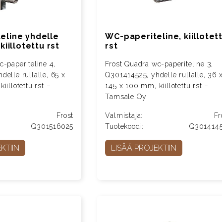
eline yhdelle
WC-paperiteline, kiillotet
kiillotettu rst
rst
-paperiteline 4,
Frost Quadra wc-paperiteline 3,
elle rullalle, 65 x
Q301414525, yhdelle rullalle, 36 
iillotettu rst –
145 x 100 mm, kiillotettu rst –
Tamsale Oy
Frost
Valmistaja:
Fr
Q301516025
Tuotekoodi:
Q301414
KTIIN
LISÄÄ PROJEKTIIN