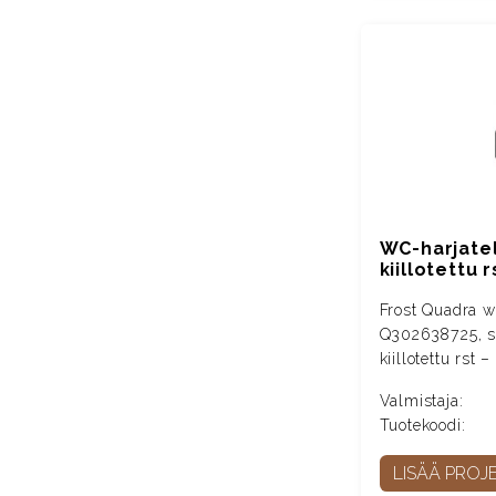
WC-harjatel
kiillotettu r
Frost Quadra wc
Q302638725, se
kiillotettu rst
Valmistaja:
Tuotekoodi:
LISÄÄ PROJE