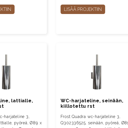
KTIIN
LISÄÄ PROJEKTIIN
ne, lattialle,
WC-harjateline, seinään,
st
kiillotettu rst
-harjateline 3,
Frost Quadra wc-harjateline 3,
tialle, pyöreä, Ø89 x
Q302336525, seinään, pyöreä, Ø8