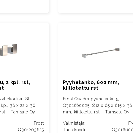
 2 kpl, rst,
Pyyhetanko, 600 mm,
st
kiillotettu rst
pyyhekoukku 8L,
Frost Quadra pyyhetanko 5,
kpl, 36 x 22 x 36
Q301660025, Ø12 x 65 x 615 x 36
 rst – Tamsale Oy
mm, kiillotettu rst – Tamsale Oy
Frost
Valmistaja:
Fr
Q301203625
Tuotekoodi:
Q301660