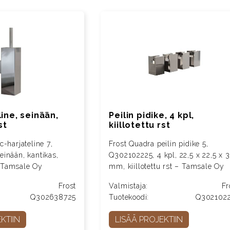
ine, seinään,
Peilin pidike, 4 kpl,
st
kiillotettu rst
-harjateline 7,
Frost Quadra peilin pidike 5,
inään, kantikas,
Q302102225, 4 kpl, 22,5 x 22,5 x 
 – Tamsale Oy
mm, kiillotettu rst – Tamsale Oy
Frost
Valmistaja:
Fr
Q302638725
Tuotekoodi:
Q302102
KTIIN
LISÄÄ PROJEKTIIN