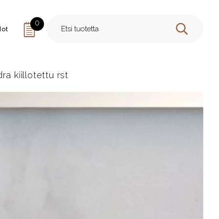
0
dot
HAE
a kiillotettu rst