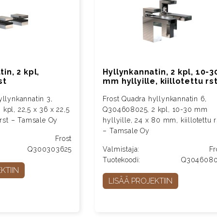
in, 2 kpl,
Hyllynkannatin, 2 kpl, 10-3
st
mm hyllyille, kiillotettu rs
yllynkannatin 3,
Frost Quadra hyllynkannatin 6,
kpl, 22,5 x 36 x 22,5
Q304608025, 2 kpl, 10-30 mm
 rst – Tamsale Oy
hyllyille, 24 x 80 mm, kiillotettu r
– Tamsale Oy
Frost
Q300303625
Valmistaja:
Fr
Tuotekoodi:
Q3046080
KTIIN
LISÄÄ PROJEKTIIN