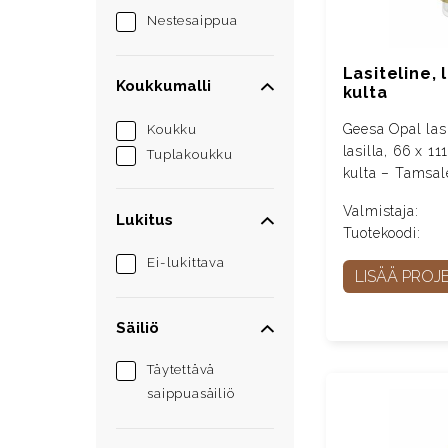
Nestesaippua
Lasiteline, l
Koukkumalli
kulta
Geesa Opal las
Koukku
lasilla, 66 x 1
Tuplakoukku
kulta – Tamsal
Valmistaja:
Lukitus
Tuotekoodi:
Ei-lukittava
LISÄÄ PROJE
Säiliö
Täytettävä
saippuasäiliö