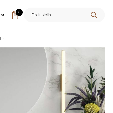
0
dot
HAE
lta