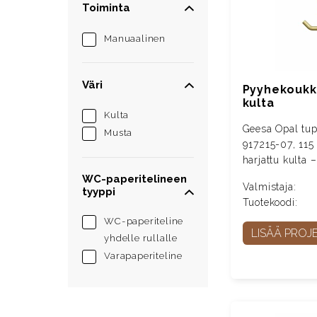
Toiminta
Manuaalinen
Väri
Pyyhekoukku
kulta
Kulta
Geesa Opal tu
Musta
917215-07, 115
harjattu kulta
WC-paperitelineen
Valmistaja:
tyyppi
Tuotekoodi:
WC-paperiteline
LISÄÄ PROJE
yhdelle rullalle
Varapaperiteline