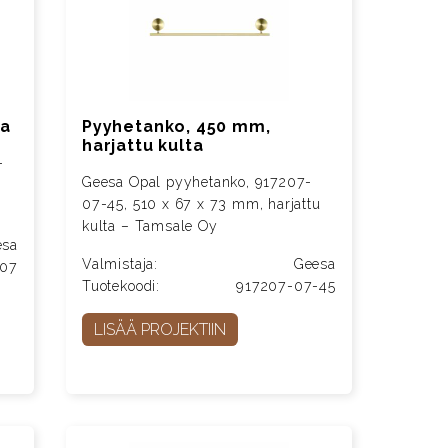
ta
Pyyhetanko, 450 mm,
harjattu kulta
-
Geesa Opal pyyhetanko, 917207-
07-45, 510 x 67 x 73 mm, harjattu
kulta – Tamsale Oy
esa
Valmistaja:
Geesa
-07
Tuotekoodi:
917207-07-45
LISÄÄ PROJEKTIIN