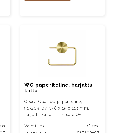
WC-paperiteline, harjattu
kulta
1-
Geesa Opal wc-paperiteline,
917209-07, 138 x 19 x 113 mm,
harjattu kulta – Tamsale Oy
esa
Valmistaja:
Geesa
-07
Tuotekoodi:
917209-07