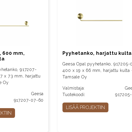
, 600 mm,
Pyyhetanko, harjattu kulta
ta
Geesa Opal pyyhetanko, 917205-0
yhetanko, 917207-
400 x 19 x 66 mm, harjattu kulta 
7 x 73 mm, harjattu
Tamsale Oy
e Oy
Valmistaja:
Ge
Geesa
Tuotekoodi:
917205
917207-07-60
LISÄÄ PROJEKTIIN
KTIIN