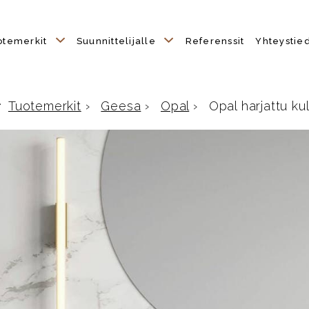
otemerkit
Suunnittelijalle
Referenssit
Yhteystie
Tuotemerkit
›
Geesa
›
Opal
›
Opal harjattu ku
Etusivulle