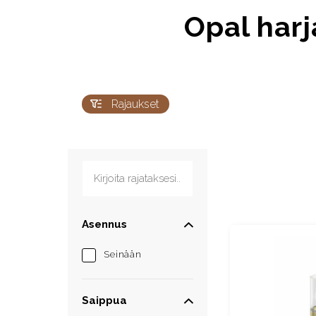
Opal harj
Rajaukset
Kirjoita rajataksesi...
Asennus
Seinään
Saippua