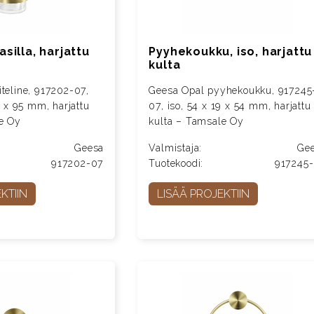
asilla, harjattu
Pyyhekoukku, iso, harjattu
kulta
iteline, 917202-07,
Geesa Opal pyyhekoukku, 917245
11 x 95 mm, harjattu
07, iso, 54 x 19 x 54 mm, harjattu
e Oy
kulta – Tamsale Oy
Geesa
Valmistaja:
Ge
917202-07
Tuotekoodi:
917245
KTIIN
LISÄÄ PROJEKTIIN