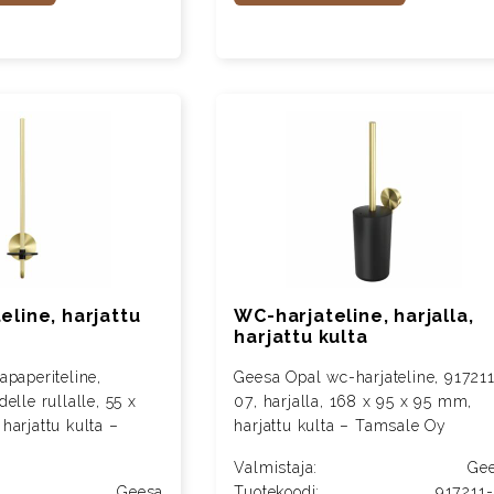
eline, harjattu
WC-harjateline, harjalla,
harjattu kulta
apaperiteline,
Geesa Opal wc-harjateline, 91721
elle rullalle, 55 x
07, harjalla, 168 x 95 x 95 mm,
harjattu kulta –
harjattu kulta – Tamsale Oy
Valmistaja:
Ge
Geesa
Tuotekoodi:
917211