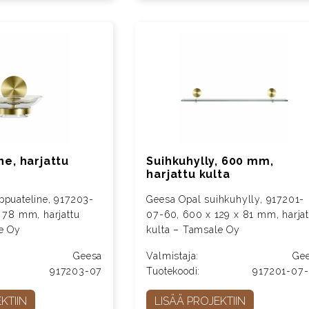
ne, harjattu
Suihkuhylly, 600 mm,
harjattu kulta
ppuateline, 917203-
Geesa Opal suihkuhylly, 917201-
x 78 mm, harjattu
07-60, 600 x 129 x 81 mm, harjat
e Oy
kulta – Tamsale Oy
Geesa
Valmistaja:
Ge
917203-07
Tuotekoodi:
917201-07
KTIIN
LISÄÄ PROJEKTIIN