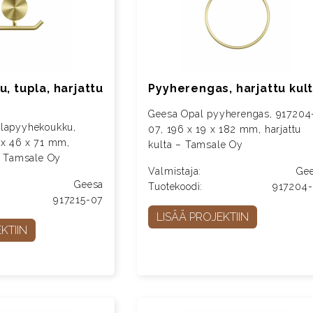
, tupla, harjattu
Pyyherengas, harjattu kul
Geesa Opal pyyherengas, 917204
plapyyhekoukku,
07, 196 x 19 x 182 mm, harjattu
 x 46 x 71 mm,
kulta – Tamsale Oy
 – Tamsale Oy
Valmistaja:
Ge
Geesa
Tuotekoodi:
917204
917215-07
LISÄÄ PROJEKTIIN
KTIIN