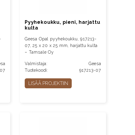
Pyyhekoukku, pieni, harjattu
kulta
-
Geesa Opal pyyhekoukku, 917213-
07, 25 x 20 x 25 mm, harjattu kulta
– Tamsale Oy
esa
Valmistaja:
Geesa
-07
Tuotekoodi:
917213-07
LISÄÄ PROJEKTIIN