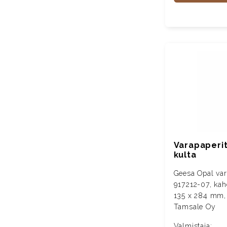
Varapaperit
kulta
Geesa Opal var
917212-07, kahd
135 x 284 mm, 
Tamsale Oy
Valmistaja: