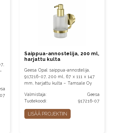
Saippua-annostelija, 200 ml,
harjattu kulta
7,
Geesa Opal saippua-annostelija,
–
917216-07, 200 ml, 67 x 111 x 147
mm, harjattu kulta – Tamsale Oy
esa
Valmistaja:
Geesa
-07
Tuotekoodi:
917216-07
LISÄÄ PROJEKTIIN