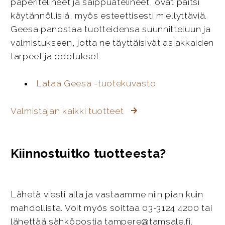
paperitelineet ja saippuatelineet, ovat paitsi
käytännöllisiä, myös esteettisesti miellyttäviä.
Geesa panostaa tuotteidensa suunnitteluun ja
valmistukseen, jotta ne täyttäisivät asiakkaiden
tarpeet ja odotukset.
Lataa Geesa -tuotekuvasto
Valmistajan kaikki tuotteet
Kiinnostuitko tuotteesta?
Lähetä viesti alla ja vastaamme niin pian kuin
mahdollista. Voit myös soittaa 03-3124 4200 tai
lähettää sähköpostia tampere@tamsale.fi.