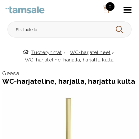
Skip to content
0
HAE
Tuoteryhmät
›
WC-harjatelineet
›
Etusivulle
WC-harjateline, harjalla, harjattu kulta
Geesa
WC-harjateline, harjalla, harjattu kulta