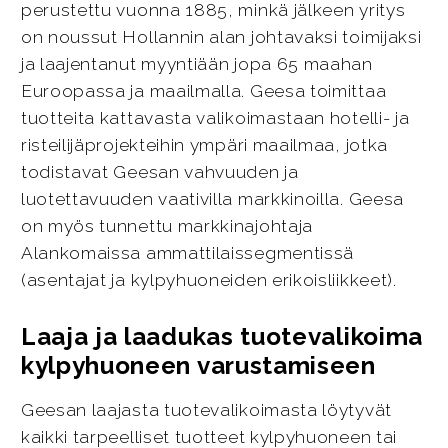
perustettu vuonna 1885, minkä jälkeen yritys
on noussut Hollannin alan johtavaksi toimijaksi
ja laajentanut myyntiään jopa 65 maahan
Euroopassa ja maailmalla. Geesa toimittaa
tuotteita kattavasta valikoimastaan hotelli- ja
risteilijäprojekteihin ympäri maailmaa, jotka
todistavat Geesan vahvuuden ja
luotettavuuden vaativilla markkinoilla. Geesa
on myös tunnettu markkinajohtaja
Alankomaissa ammattilaissegmentissä
(asentajat ja kylpyhuoneiden erikoisliikkeet).
Laaja ja laadukas tuotevalikoima
kylpyhuoneen varustamiseen
Geesan laajasta tuotevalikoimasta löytyvät
kaikki tarpeelliset tuotteet kylpyhuoneen tai