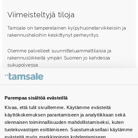
Viimeisteltyjä tiloja
Tamsale on tamperelainen kylpyhuonetarvikkeisiin ja
rakennusheloihin keskittynyt perheyritys.
Olemme palvelleet suunnitteluammattilaisia ja
rakennusliikkeitä ympäri Suomen jo kahdessa
sukupolvessa.
Ota yhteyttä - autamme mielellämme
Tuotekuvastot
Parempaa sisältöä evästeillä
Kivaa, että tulit sivuillemme. Käytämme evästeitä
Instagram
käyttökokemuksen parantamiseen ja analytiikkaan sekä
BIM-objektit
olennaisen toiminnallisuuden mahdollistamiseksi, kuten
tuotekuvastojen esittämiseen. Suostumuksellasi käytämme
Yhteystiedot
evästeitä myös markkinoinnin kohdentamiseen.