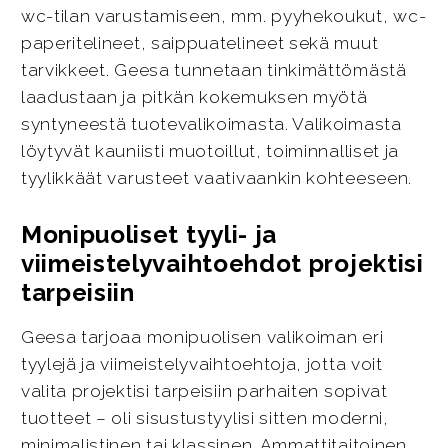
wc-tilan varustamiseen, mm. pyyhekoukut, wc-
paperitelineet, saippuatelineet sekä muut
tarvikkeet. Geesa tunnetaan tinkimättömästä
laadustaan ja pitkän kokemuksen myötä
syntyneestä tuotevalikoimasta. Valikoimasta
löytyvät kauniisti muotoillut, toiminnalliset ja
tyylikkäät varusteet vaativaankin kohteeseen.
Monipuoliset tyyli- ja
viimeistelyvaihtoehdot projektisi
tarpeisiin
Geesa tarjoaa monipuolisen valikoiman eri
tyylejä ja viimeistelyvaihtoehtoja, jotta voit
valita projektisi tarpeisiin parhaiten sopivat
tuotteet – oli sisustustyylisi sitten moderni,
minimalistinen tai klassinen. Ammattitaitoinen