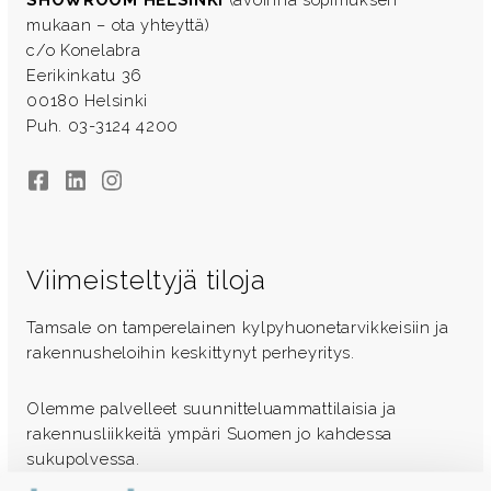
mukaan – ota yhteyttä)
c/o Konelabra
Eerikinkatu 36
00180 Helsinki
Puh. 03-3124 4200
Facebook
LinkedIn
Instagram
Viimeisteltyjä tiloja
Tamsale on tamperelainen kylpyhuonetarvikkeisiin ja
rakennusheloihin keskittynyt perheyritys.
Olemme palvelleet suunnitteluammattilaisia ja
rakennusliikkeitä ympäri Suomen jo kahdessa
sukupolvessa.