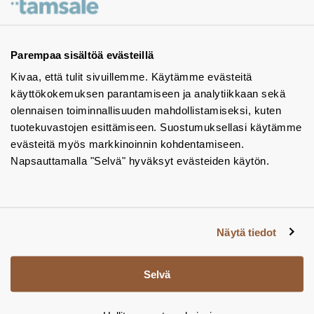
Ota yhteyttä - autamme mielellämme
Tuotekuvastot
Parempaa sisältöä evästeillä
Kivaa, että tulit sivuillemme. Käytämme evästeitä
Instagram
käyttökokemuksen parantamiseen ja analytiikkaan sekä
BIM-objektit
olennaisen toiminnallisuuden mahdollistamiseksi, kuten
tuotekuvastojen esittämiseen. Suostumuksellasi käytämme
Yhteystiedot
evästeitä myös markkinoinnin kohdentamiseen.
Napsauttamalla "Selvä" hyväksyt evästeiden käytön.
Tiedotteet
Tietosuojaseloste
Tietoa evästeistä
Näytä tiedot
Evästeasetukset
Selvä