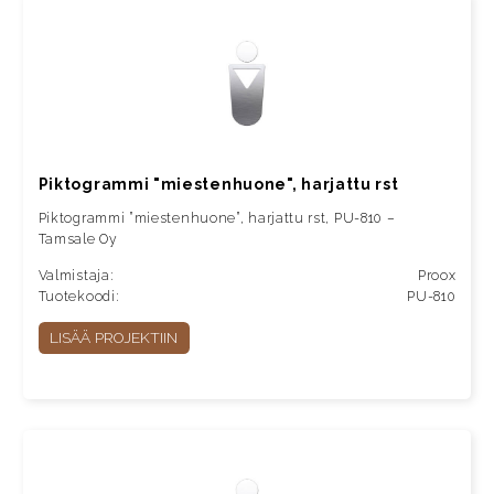
Piktogrammi "miestenhuone", harjattu rst
Piktogrammi ”miestenhuone”, harjattu rst, PU-810 –
Tamsale Oy
Valmistaja:
Proox
Tuotekoodi:
PU-810
LISÄÄ PROJEKTIIN