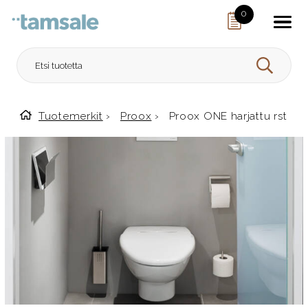
Skip to content
0
HAE
Tuotemerkit
›
Proox
›
Proox ONE harjattu rst
Etusivulle