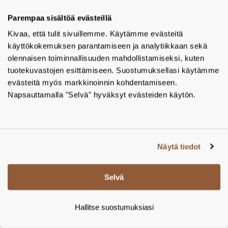
WC-harjateline, harjattu rst, PU-500 – Tamsale Oy
Parempaa sisältöä evästeillä
Valmistaja:
Proox
Kivaa, että tulit sivuillemme. Käytämme evästeitä
Tuotekoodi:
PU-500
käyttökokemuksen parantamiseen ja analytiikkaan sekä
LISÄÄ PROJEKTIIN
olennaisen toiminnallisuuden mahdollistamiseksi, kuten
tuotekuvastojen esittämiseen. Suostumuksellasi käytämme
evästeitä myös markkinoinnin kohdentamiseen.
Napsauttamalla "Selvä" hyväksyt evästeiden käytön.
Näytä tiedot
Selvä
WC-paperiteline hyllyllä, harjattu rst
WC-paperiteline hyllyllä, harjattu rst, PU-387 – Tamsale Oy
Hallitse suostumuksiasi
Valmistaja:
Proox
Tuotekoodi:
PU-387