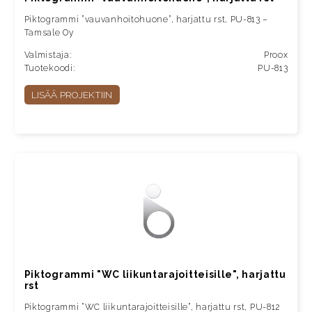
Piktogrammi ”vauvanhoitohuone”, harjattu rst, PU-813 –
Tamsale Oy
Valmistaja:
Proox
Tuotekoodi:
PU-813
LISÄÄ PROJEKTIIN
Piktogrammi "WC liikuntarajoitteisille", harjattu
rst
Piktogrammi ”WC liikuntarajoitteisille”, harjattu rst, PU-812