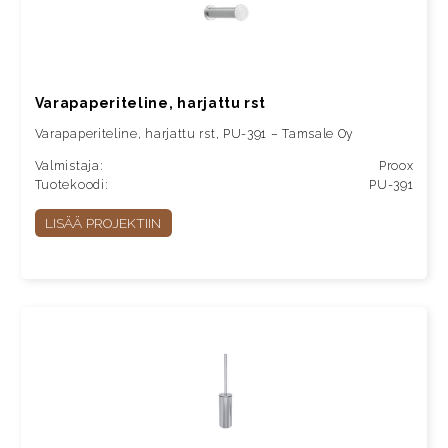
Varapaperiteline, harjattu rst
Varapaperiteline, harjattu rst, PU-391 – Tamsale Oy
Valmistaja:
Proox
Tuotekoodi:
PU-391
LISÄÄ PROJEKTIIN