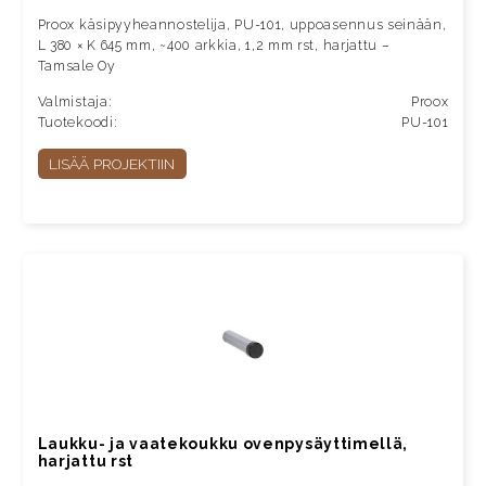
Proox käsipyyheannostelija, PU-101, uppoasennus seinään,
L 380 × K 645 mm, ~400 arkkia, 1,2 mm rst, harjattu –
Tamsale Oy
Valmistaja:
Proox
Tuotekoodi:
PU-101
LISÄÄ PROJEKTIIN
Laukku- ja vaatekoukku ovenpysäyttimellä,
harjattu rst