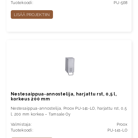
Tuotekoodi:
PU-568
LISÄÄ PROJEKTIIN
Nestesaippua-annostelija, harjattu rst, 0,5 l,
korkeus 200 mm
Nestesaippua-annostelija, Proox PU-141-LO, harjattu rst, 0,5
l, 200 mm korkea – Tamsale Oy
Valmistaja:
Proox
Tuotekoodi:
PU-141-LO