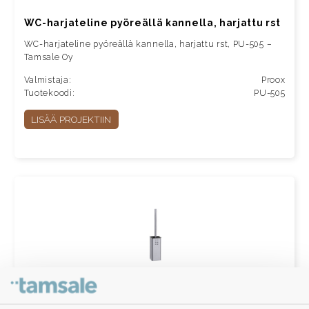
WC-harjateline pyöreällä kannella, harjattu rst
WC-harjateline pyöreällä kannella, harjattu rst, PU-505 –
Tamsale Oy
Valmistaja:
Proox
Tuotekoodi:
PU-505
LISÄÄ PROJEKTIIN
WC-harjateline, harjattu rst