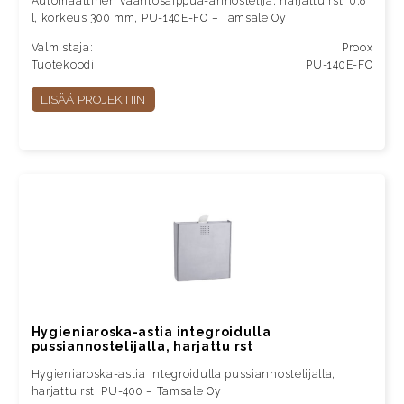
Automaattinen vaahtosaippua-annostelija, harjattu rst, 0,8
l, korkeus 300 mm, PU-140E-FO – Tamsale Oy
Valmistaja:
Proox
Tuotekoodi:
PU-140E-FO
LISÄÄ PROJEKTIIN
Hygieniaroska-astia integroidulla
pussiannostelijalla, harjattu rst
Hygieniaroska-astia integroidulla pussiannostelijalla,
harjattu rst, PU-400 – Tamsale Oy