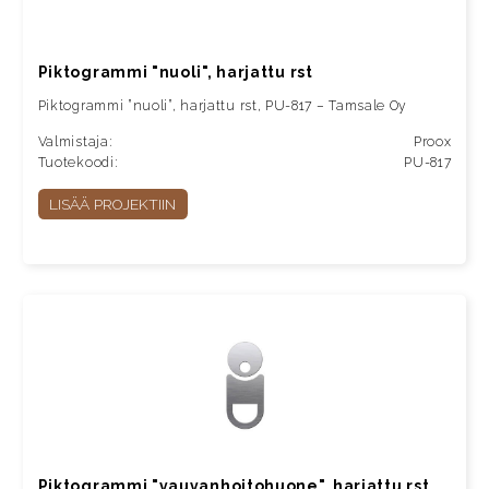
Piktogrammi "nuoli", harjattu rst
Piktogrammi ”nuoli”, harjattu rst, PU-817 – Tamsale Oy
Valmistaja:
Proox
Tuotekoodi:
PU-817
LISÄÄ PROJEKTIIN
Piktogrammi "vauvanhoitohuone", harjattu rst