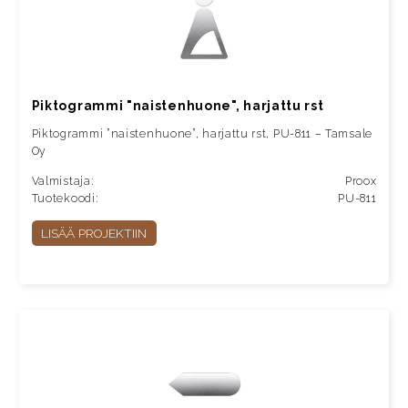
Piktogrammi "naistenhuone", harjattu rst
Piktogrammi ”naistenhuone”, harjattu rst, PU-811 – Tamsale
Oy
Valmistaja:
Proox
Tuotekoodi:
PU-811
LISÄÄ PROJEKTIIN