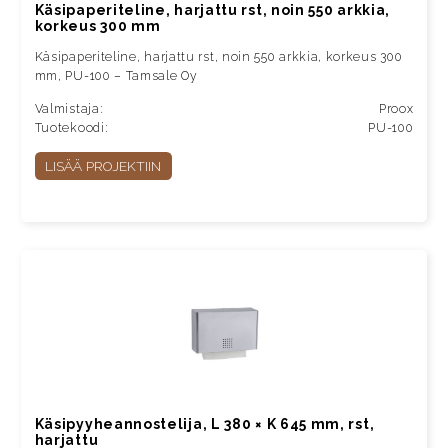
Käsipaperiteline, harjattu rst, noin 550 arkkia,
korkeus 300 mm
Käsipaperiteline, harjattu rst, noin 550 arkkia, korkeus 300
mm, PU-100 – Tamsale Oy
Valmistaja:
Proox
Tuotekoodi:
PU-100
LISÄÄ PROJEKTIIN
Käsipyyheannostelija, L 380 × K 645 mm, rst,
harjattu