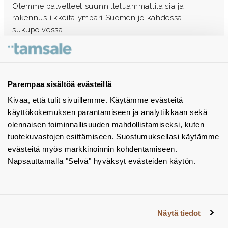
Olemme palvelleet suunnitteluammattilaisia ja
rakennusliikkeitä ympäri Suomen jo kahdessa
sukupolvessa.
Ota yhteyttä - autamme mielellämme
Tuotekuvastot
Parempaa sisältöä evästeillä
Kivaa, että tulit sivuillemme. Käytämme evästeitä
Instagram
käyttökokemuksen parantamiseen ja analytiikkaan sekä
BIM-objektit
olennaisen toiminnallisuuden mahdollistamiseksi, kuten
tuotekuvastojen esittämiseen. Suostumuksellasi käytämme
Yhteystiedot
evästeitä myös markkinoinnin kohdentamiseen.
Napsauttamalla "Selvä" hyväksyt evästeiden käytön.
Tiedotteet
Tietosuojaseloste
Tietoa evästeistä
Näytä tiedot
Evästeasetukset