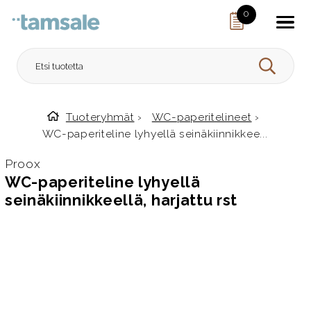
Skip to content
0
HAE
Tuoteryhmät
›
WC-paperitelineet
›
Etusivulle
WC-paperiteline lyhyellä seinäkiinnikkee...
Proox
WC-paperiteline lyhyellä
seinäkiinnikkeellä, harjattu rst