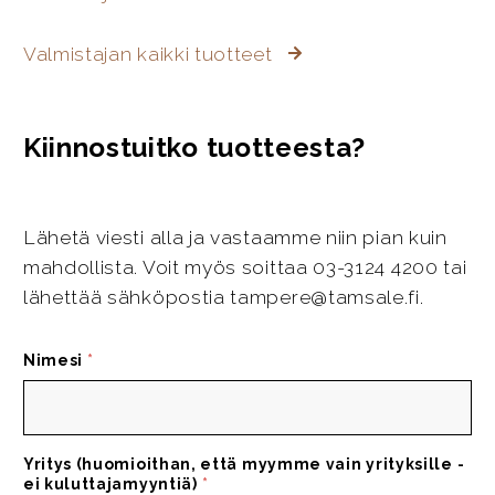
Valmistajan kaikki tuotteet
Kiinnostuitko tuotteesta?
Lähetä viesti alla ja vastaamme niin pian kuin
mahdollista. Voit myös soittaa 03-3124 4200 tai
lähettää sähköpostia tampere@tamsale.fi.
Nimesi
*
Yritys (huomioithan, että myymme vain yrityksille -
ei kuluttajamyyntiä)
*