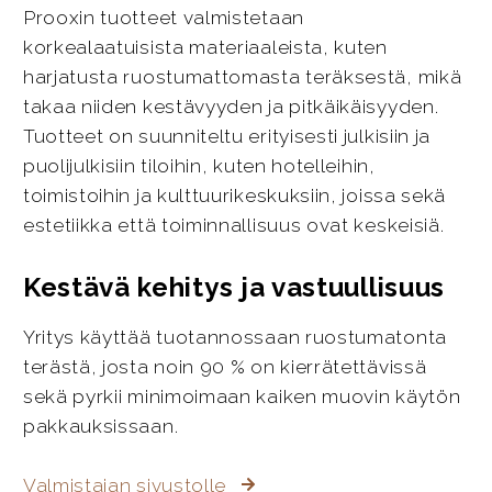
Prooxin tuotteet valmistetaan
korkealaatuisista materiaaleista, kuten
harjatusta ruostumattomasta teräksestä, mikä
takaa niiden kestävyyden ja pitkäikäisyyden.
Tuotteet on suunniteltu erityisesti julkisiin ja
puolijulkisiin tiloihin, kuten hotelleihin,
toimistoihin ja kulttuurikeskuksiin, joissa sekä
estetiikka että toiminnallisuus ovat keskeisiä.
Kestävä kehitys ja vastuullisuus
Yritys käyttää tuotannossaan ruostumatonta
terästä, josta noin 90 % on kierrätettävissä
sekä pyrkii minimoimaan kaiken muovin käytön
pakkauksissaan.
Valmistajan sivustolle