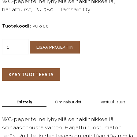
WC-paperiteline lyhyellä seinäkiinnikkeellä,
harjattu rst, PU-380 – Tamsale Oy
Tuotekoodi:
PU-380
LISÄÄ PROJEKTIIN
KYSY TUOTTEESTA
Esittely
Ominaisuudet
Vastuullisuus
WC-paperiteline lyhyellä seinäkiinnikkeellä
seinäasennusta varten. Harjattu ruostumaton
teräs. Rullille, joiden leveys on enintään 105 mm ja