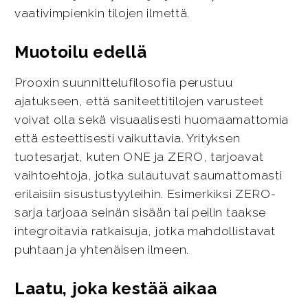
vaativimpienkin tilojen ilmettä.
Muotoilu edellä
Prooxin suunnittelufilosofia perustuu
ajatukseen, että saniteettitilojen varusteet
voivat olla sekä visuaalisesti huomaamattomia
että esteettisesti vaikuttavia. Yrityksen
tuotesarjat, kuten ONE ja ZERO, tarjoavat
vaihtoehtoja, jotka sulautuvat saumattomasti
erilaisiin sisustustyyleihin. Esimerkiksi ZERO-
sarja tarjoaa seinän sisään tai peilin taakse
integroitavia ratkaisuja, jotka mahdollistavat
puhtaan ja yhtenäisen ilmeen.
Laatu, joka kestää aikaa