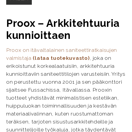
Proox – Arkkitehtuuria
kunnioittaen
Proox on itävaltalainen saniteettiratkaisujen
valmistaja
(lataa tuotekuvasto)
, joka on
erikoistunut korkealaatuisiin, arkkitehtuuria
kunnioittaviin saniteettitilojen varusteisiin. Yritys
on perustettu vuonna 2001 ja sen pääkonttori
sijaitsee Fussachissa, Itävallassa. Prooxin
tuotteet yhdistävät minimalistisen estetiikan,
huippuluokan toiminnallisuuden ja kestävän
materiaalivalinnan, kuten ruostumattoman
teräksen, tarjoten sisustusarkkitehdeille ja
suunnittelijoille työkaluja, jotka täydentävät