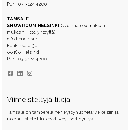
Puh. 03-3124 4200
TAMSALE
SHOWROOM HELSINKI
(avoinna sopimuksen
mukaan – ota yhteyttä)
c/o Konelabra
Eerikinkatu 36
00180 Helsinki
Puh. 03-3124 4200
Facebook
LinkedIn
Instagram
Viimeisteltyjä tiloja
Tamsale on tamperelainen kylpyhuonetarvikkeisiin ja
rakennusheloihin keskittynyt perheyritys.