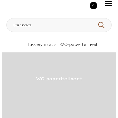
Skip to content
0
HAE
Tuoteryhmät
›
WC-paperitelineet
Etusivulle
WC-paperitelineet