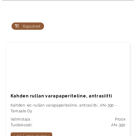
Parempaa sisältöä evästeillä
Kivaa, että tulit sivuillemme. Käytämme evästeitä
Rajaukset
käyttökokemuksen parantamiseen ja analytiikkaan sekä
olennaisen toiminnallisuuden mahdollistamiseksi, kuten
tuotekuvastojen esittämiseen. Suostumuksellasi käytämme
evästeitä myös markkinoinnin kohdentamiseen.
Napsauttamalla "Selvä" hyväksyt evästeiden käytön.
Näytä tiedot
Kahden rullan varapaperiteline, antrasiitti
Selvä
Kahden wc-rullan varapaperiteline, antrasiitti, AN-390 -
Tamsale Oy
Valmistaja:
Proox
Hallitse suostumuksiasi
Tuotekoodi:
AN-390