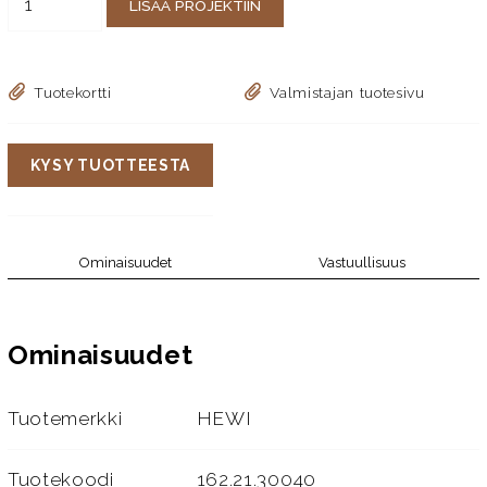
LISÄÄ PROJEKTIIN
Tuotekortti
Valmistajan tuotesivu
KYSY TUOTTEESTA
Ominaisuudet
Vastuullisuus
Ominaisuudet
Tuotemerkki
HEWI
Tuotekoodi
162.21.30040