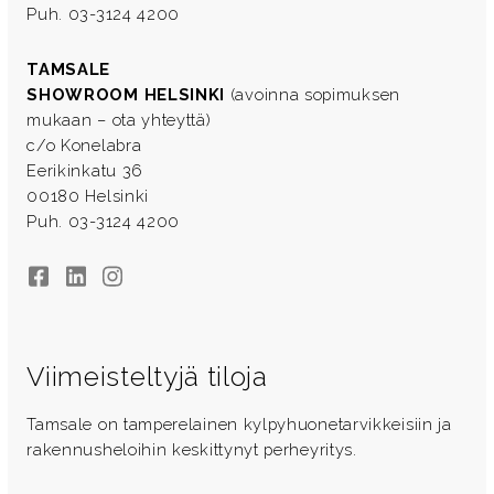
Puh. 03-3124 4200
TAMSALE
SHOWROOM HELSINKI
(avoinna sopimuksen
mukaan – ota yhteyttä)
c/o Konelabra
Eerikinkatu 36
00180 Helsinki
Puh. 03-3124 4200
Facebook
LinkedIn
Instagram
Viimeisteltyjä tiloja
Tamsale on tamperelainen kylpyhuonetarvikkeisiin ja
rakennusheloihin keskittynyt perheyritys.