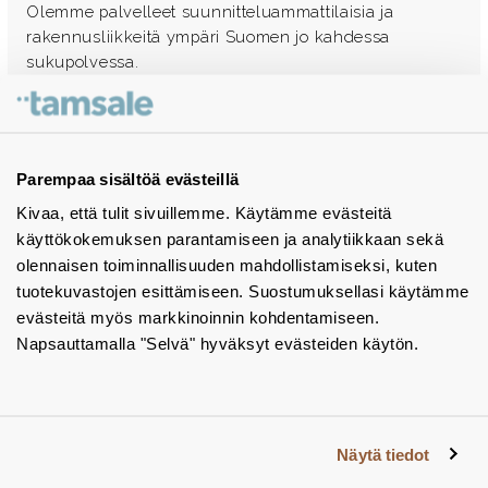
Olemme palvelleet suunnitteluammattilaisia ja
rakennusliikkeitä ympäri Suomen jo kahdessa
sukupolvessa.
Ota yhteyttä - autamme mielellämme
Tuotekuvastot
Parempaa sisältöä evästeillä
Kivaa, että tulit sivuillemme. Käytämme evästeitä
Instagram
käyttökokemuksen parantamiseen ja analytiikkaan sekä
BIM-objektit
olennaisen toiminnallisuuden mahdollistamiseksi, kuten
tuotekuvastojen esittämiseen. Suostumuksellasi käytämme
Yhteystiedot
evästeitä myös markkinoinnin kohdentamiseen.
Napsauttamalla "Selvä" hyväksyt evästeiden käytön.
Tiedotteet
Tietosuojaseloste
Tietoa evästeistä
Näytä tiedot
Evästeasetukset