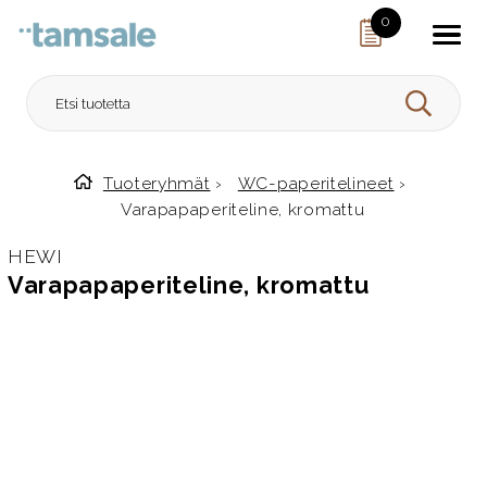
Skip to content
0
HAE
Tuoteryhmät
›
WC-paperitelineet
›
Etusivulle
Varapapaperiteline, kromattu
HEWI
Varapapaperiteline, kromattu