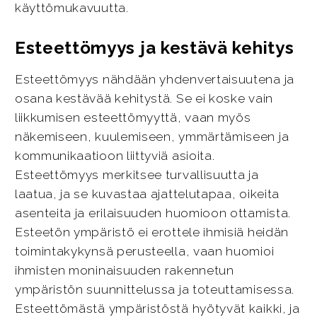
käyttömukavuutta.
Esteettömyys ja kestävä kehitys
Esteettömyys nähdään yhdenvertaisuutena ja
osana kestävää kehitystä. Se ei koske vain
liikkumisen esteettömyyttä, vaan myös
näkemiseen, kuulemiseen, ymmärtämiseen ja
kommunikaatioon liittyviä asioita.
Esteettömyys merkitsee turvallisuutta ja
laatua, ja se kuvastaa ajattelutapaa, oikeita
asenteita ja erilaisuuden huomioon ottamista.
Esteetön ympäristö ei erottele ihmisiä heidän
toimintakykynsä perusteella, vaan huomioi
ihmisten moninaisuuden rakennetun
ympäristön suunnittelussa ja toteuttamisessa.
Esteettömästä ympäristöstä hyötyvät kaikki, ja