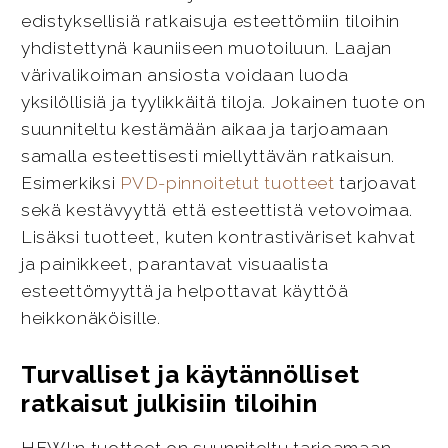
edistyksellisiä ratkaisuja esteettömiin tiloihin
yhdistettynä kauniiseen muotoiluun. Laajan
värivalikoiman ansiosta voidaan luoda
yksilöllisiä ja tyylikkäitä tiloja. Jokainen tuote on
suunniteltu kestämään aikaa ja tarjoamaan
samalla esteettisesti miellyttävän ratkaisun.
Esimerkiksi
PVD-pinnoitetut tuotteet
tarjoavat
sekä kestävyyttä että esteettistä vetovoimaa.
Lisäksi tuotteet, kuten kontrastiväriset kahvat
ja painikkeet, parantavat visuaalista
esteettömyyttä ja helpottavat käyttöä
heikkonäköisille.
Turvalliset ja käytännölliset
ratkaisut julkisiin tiloihin