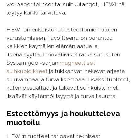
wc-paperitelineet tai suihkutangot, HEWI:ltä
löytyy kaikki tarvittava.
HEWI on erikoistunut esteettömien tilojen
varustamiseen. Tavoitteena on parantaa
kaikkien käyttäjien elämänlaatua ja
itsenäisyyttä. Innovatiiviset ratkaisut, kuten
System 900 -sarjan
magneettiset
suihkupidikkeet
ja tukikahvat, tekevät arjesta
sujuvampaa ja turvallisempaa. Lisäksi tuotteet,
kuten pesualtaat ja tukevat suihkuistuimet,
lisäävät käytännöllisyyttä ja turvallisuutta.
Esteettömyys ja houkutteleva
muotoilu
HEWI:n tuotteet tarjoavat teknisesti