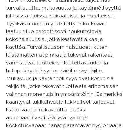
HEWI:n tuotteet on suunniteltu tarjoamaan
turvallisuutta, mukavuutta ja käytännöllisyyttä
julkisissa tiloissa, sairaaloissa ja hotelleissa.
Tyylikäs muotoilu yhdistettynä korkeaan
laatuun luo esteettisesti houkuttelevia
kokonaisuuksia, jotka kestävät aikaa ja
käyttöä. Turvallisuusominaisuudet, kuten
luistamattomat pinnat ja tukevat rakenteet,
varmistavat tuotteiden luotettavuuden ja
helppokäyttöisyyden kaikille käyttäjille.
Mukavuus ja käytännöllisyys ovat keskeisiä
tekijöitä, jotka tekevät tuotteista erinomaisen
valinnan monenlaisiin ympäristöihin. Esimerkiksi
kääntyvät tukikahvat ja tukikaiteet tarjoavat
lisäturvaa ja mukavuutta. Lisäksi
automaattisesti säätyvät valot ja
kosketusvapaat hanat parantavat hygieniaa ja