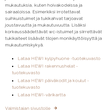
mukautuksia, kuten hoivakodeissa ja
sairaaloissa. Esimerkiksi irrotettavat
suihkuistuimet ja tukikahvat tarjoavat
joustavuutta ja mukautuvuutta. Lisäksi
korkeussäädettävät wc-istuimet ja siirrettävät
tukikaiteet lisäävät tilojen monikäyttöisyyttä ja
mukautumiskykyä.
Lataa HEWI kylpyhuone -tuotekuvasto
Lataa HEWI rakennushelat -
tuotekuvasto
Lataa HEWI päiväkodit ja koulut -
tuotekuvasto
Lataa HEWI-värikartta
Valmistajan sivustolle