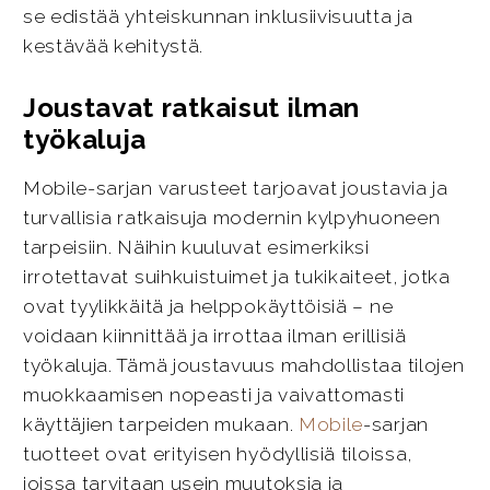
se edistää yhteiskunnan inklusiivisuutta ja
kestävää kehitystä.
Joustavat ratkaisut ilman
työkaluja
Mobile-sarjan varusteet tarjoavat joustavia ja
turvallisia ratkaisuja modernin kylpyhuoneen
tarpeisiin. Näihin kuuluvat esimerkiksi
irrotettavat suihkuistuimet ja tukikaiteet, jotka
ovat tyylikkäitä ja helppokäyttöisiä – ne
voidaan kiinnittää ja irrottaa ilman erillisiä
työkaluja. Tämä joustavuus mahdollistaa tilojen
muokkaamisen nopeasti ja vaivattomasti
käyttäjien tarpeiden mukaan.
Mobile
-sarjan
tuotteet ovat erityisen hyödyllisiä tiloissa,
joissa tarvitaan usein muutoksia ja