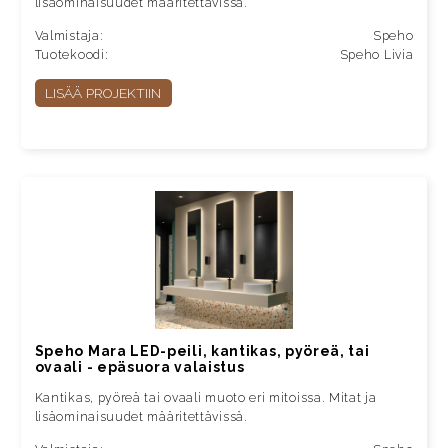
lisäominaisuudet määritettävissä.
Valmistaja:
Speho
Tuotekoodi:
Speho Livia
LISÄÄ PROJEKTIIN
Speho Mara LED-peili, kantikas, pyöreä, tai
ovaali - epäsuora valaistus
Kantikas, pyöreä tai ovaali muoto eri mitoissa. Mitat ja
lisäominaisuudet määritettävissä.