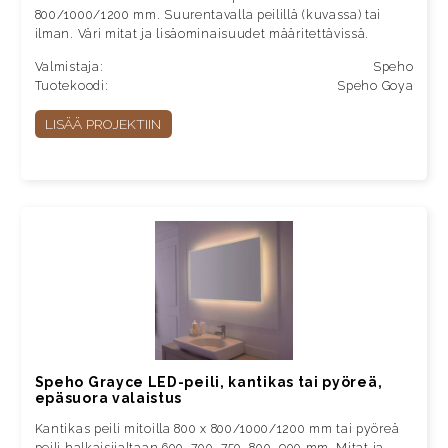
800/1000/1200 mm. Suurentavalla peilillä (kuvassa) tai
ilman. Väri mitat ja lisäominaisuudet määritettävissä.
Valmistaja:
Speho
Tuotekoodi:
Speho Goya
LISÄÄ PROJEKTIIN
Speho Grayce LED-peili, kantikas tai pyöreä,
epäsuora valaistus
Kantikas peili mitoilla 800 x 800/1000/1200 mm tai pyöreä
peili halkaisijaltaan 600, 700, 750, 800, 900 mm. Mitat ja