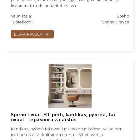
lisäominaisuudet määritettävissä.
Valmistaja:
Speho
Tuotekoodi:
Speho Grayce
LISÄÄ PROJEKTIIN
Speho Livia LED-peili, kantikas, pyöreä, tai
ovaali - epäsuora valaistus
Kantikas, pyöreä tai ovaali muoto eri mitoissa. Valkoinen,
mattamusta tai kultainen reunus. Mitat, väri ja