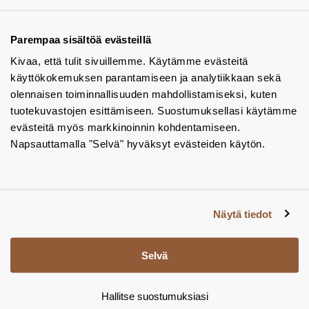
Ota yhteyttä - autamme mielellämme
Tuotekuvastot
Parempaa sisältöä evästeillä
Kivaa, että tulit sivuillemme. Käytämme evästeitä
Instagram
käyttökokemuksen parantamiseen ja analytiikkaan sekä
BIM-objektit
olennaisen toiminnallisuuden mahdollistamiseksi, kuten
tuotekuvastojen esittämiseen. Suostumuksellasi käytämme
Yhteystiedot
evästeitä myös markkinoinnin kohdentamiseen.
Napsauttamalla "Selvä" hyväksyt evästeiden käytön.
Tiedotteet
Tietosuojaseloste
Tietoa evästeistä
Näytä tiedot
Evästeasetukset
Selvä
Hallitse suostumuksiasi
© Tamsale 2026