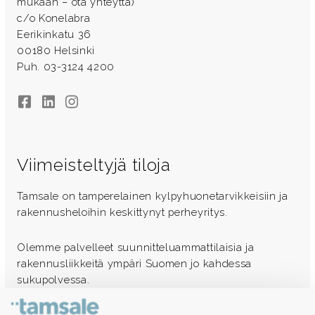
mukaan – ota yhteyttä)
c/o Konelabra
Eerikinkatu 36
00180 Helsinki
Puh. 03-3124 4200
Facebook
LinkedIn
Instagram
Viimeisteltyjä tiloja
Tamsale on tamperelainen kylpyhuonetarvikkeisiin ja
rakennusheloihin keskittynyt perheyritys.
Olemme palvelleet suunnitteluammattilaisia ja
rakennusliikkeitä ympäri Suomen jo kahdessa
sukupolvessa.