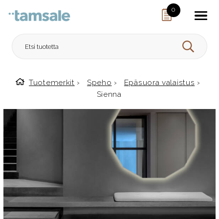
Skip to content
0
HAE
Tuotemerkit
›
Speho
›
Epäsuora valaistus
›
Etusivulle
Sienna