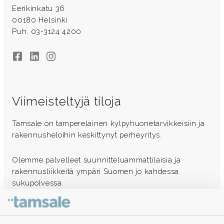
Eerikinkatu 36
00180 Helsinki
Puh. 03-3124 4200
Facebook
LinkedIn
Instagram
Viimeisteltyjä tiloja
Tamsale on tamperelainen kylpyhuonetarvikkeisiin ja
rakennusheloihin keskittynyt perheyritys.
Olemme palvelleet suunnitteluammattilaisia ja
rakennusliikkeitä ympäri Suomen jo kahdessa
sukupolvessa.
Ota yhteyttä - autamme mielellämme