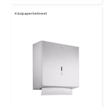
Kä­si­pa­pe­ri­te­li­neet