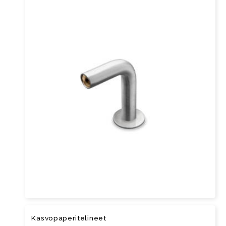
Kas­vo­pa­pe­ri­te­li­neet