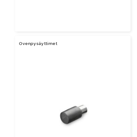
Oven­py­säyt­ti­met