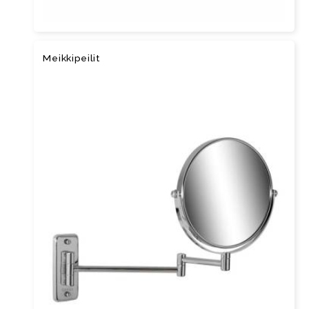
Meik­ki­pei­lit