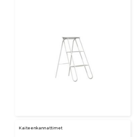
Kai­teen­kan­nat­ti­met