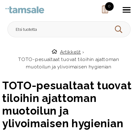
Skip to content
0
HAE
Artikkelit
›
Etusivulle
TOTO-pesualtaat tuovat tiloihin ajattoman
muotoilun ja ylivoimaisen hygienian
TOTO-pesualtaat tuovat
tiloihin ajattoman
muotoilun ja
ylivoimaisen hygienian