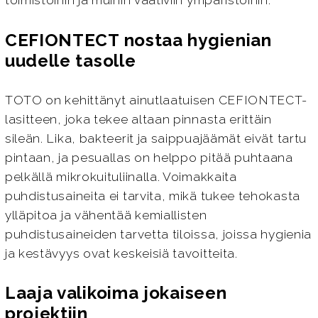
toimistoihin ja muihin vaativiin ympäristöihin.
CEFIONTECT nostaa hygienian
uudelle tasolle
TOTO on kehittänyt ainutlaatuisen CEFIONTECT-
lasitteen, joka tekee altaan pinnasta erittäin
sileän. Lika, bakteerit ja saippuajäämät eivät tartu
pintaan, ja pesuallas on helppo pitää puhtaana
pelkällä mikrokuituliinalla. Voimakkaita
puhdistusaineita ei tarvita, mikä tukee tehokasta
ylläpitoa ja vähentää kemiallisten
puhdistusaineiden tarvetta tiloissa, joissa hygienia
ja kestävyys ovat keskeisiä tavoitteita.
Laaja valikoima jokaiseen
projektiin