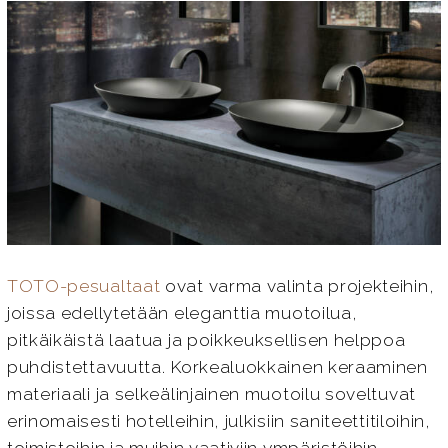
TOTO-pesualtaat
ovat varma valinta projekteihin,
joissa edellytetään eleganttia muotoilua,
pitkäikäistä laatua ja poikkeuksellisen helppoa
puhdistettavuutta. Korkealuokkainen keraaminen
materiaali ja selkeälinjainen muotoilu soveltuvat
erinomaisesti hotelleihin, julkisiin saniteettitiloihin,