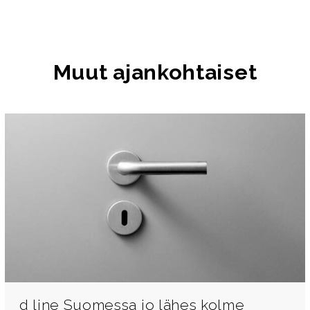
Muut ajankohtaiset
d line Suomessa jo lähes kolme