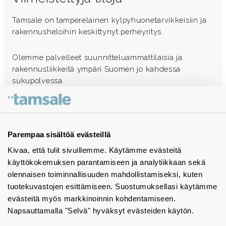
Tamsale on tamperelainen kylpyhuonetarvikkeisiin ja
rakennusheloihin keskittynyt perheyritys.
Olemme palvelleet suunnitteluammattilaisia ja
rakennusliikkeitä ympäri Suomen jo kahdessa
sukupolvessa.
Ota yhteyttä - autamme mielellämme
Tuotekuvastot
Parempaa sisältöä evästeillä
Kivaa, että tulit sivuillemme. Käytämme evästeitä
Instagram
käyttökokemuksen parantamiseen ja analytiikkaan sekä
BIM-objektit
olennaisen toiminnallisuuden mahdollistamiseksi, kuten
tuotekuvastojen esittämiseen. Suostumuksellasi käytämme
Yhteystiedot
evästeitä myös markkinoinnin kohdentamiseen.
Napsauttamalla "Selvä" hyväksyt evästeiden käytön.
Tiedotteet