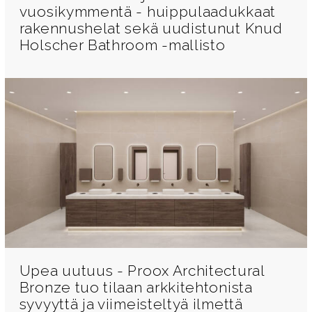
vuosikymmentä - huippulaadukkaat
rakennushelat sekä uudistunut Knud
Holscher Bathroom -mallisto
Upea uutuus - Proox Architectural
Bronze tuo tilaan arkkitehtonista
syvyyttä ja viimeisteltyä ilmettä