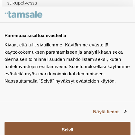
sukupolvessa.
Ota yhteyttä - autamme mielellämme
Tuotekuvastot
Parempaa sisältöä evästeillä
Kivaa, että tulit sivuillemme. Käytämme evästeitä
Instagram
käyttökokemuksen parantamiseen ja analytiikkaan sekä
BIM-objektit
olennaisen toiminnallisuuden mahdollistamiseksi, kuten
tuotekuvastojen esittämiseen. Suostumuksellasi käytämme
Yhteystiedot
evästeitä myös markkinoinnin kohdentamiseen.
Napsauttamalla "Selvä" hyväksyt evästeiden käytön.
Tiedotteet
Tietosuojaseloste
Tietoa evästeistä
Näytä tiedot
Evästeasetukset
Selvä