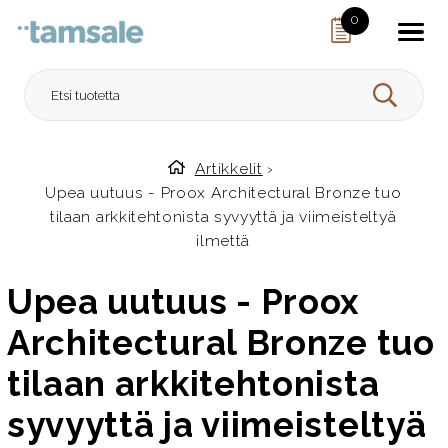
Skip to content
0
HAE
Artikkelit
›
Etusivulle
Upea uutuus - Proox Architectural Bronze tuo
tilaan arkkitehtonista syvyyttä ja viimeisteltyä
ilmettä
Upea uutuus - Proox
Architectural Bronze tuo
tilaan arkkitehtonista
syvyyttä ja viimeisteltyä