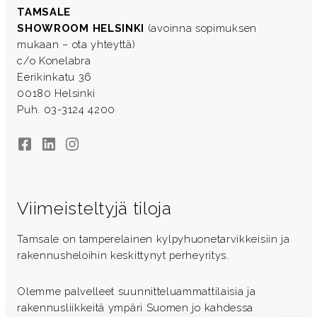
TAMSALE
SHOWROOM HELSINKI
(avoinna sopimuksen
mukaan – ota yhteyttä)
c/o Konelabra
Eerikinkatu 36
00180 Helsinki
Puh. 03-3124 4200
Facebook
LinkedIn
Instagram
Viimeisteltyjä tiloja
Tamsale on tamperelainen kylpyhuonetarvikkeisiin ja
rakennusheloihin keskittynyt perheyritys.
Olemme palvelleet suunnitteluammattilaisia ja
rakennusliikkeitä ympäri Suomen jo kahdessa