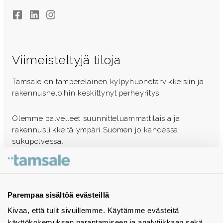
Facebook
LinkedIn
Instagram
Viimeisteltyjä tiloja
Tamsale on tamperelainen kylpyhuonetarvikkeisiin ja
rakennusheloihin keskittynyt perheyritys.
Olemme palvelleet suunnitteluammattilaisia ja
rakennusliikkeitä ympäri Suomen jo kahdessa
sukupolvessa.
Ota yhteyttä - autamme mielellämme
Tuotekuvastot
Parempaa sisältöä evästeillä
Kivaa, että tulit sivuillemme. Käytämme evästeitä
Instagram
käyttökokemuksen parantamiseen ja analytiikkaan sekä