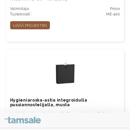
Valmistaja:
Proox
Tuotekoodi:
ME-400
LISÄÄ PROJEKTIIN
Hygieniaroska-astia integroidulla
pussiannostelijalla, musta
Hygieniaroska-astia integroidulla pussiannostelijalla,
musta, DP-400 – Tamsale Oy
Valmistaja:
Proox