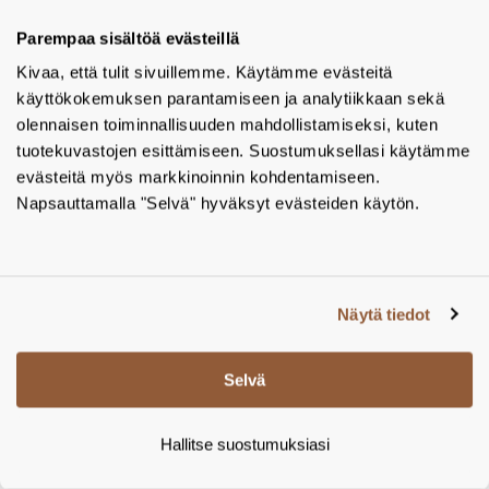
Tuotekoodi:
DP-400
Parempaa sisältöä evästeillä
LISÄÄ PROJEKTIIN
Kivaa, että tulit sivuillemme. Käytämme evästeitä
käyttökokemuksen parantamiseen ja analytiikkaan sekä
olennaisen toiminnallisuuden mahdollistamiseksi, kuten
tuotekuvastojen esittämiseen. Suostumuksellasi käytämme
evästeitä myös markkinoinnin kohdentamiseen.
Napsauttamalla "Selvä" hyväksyt evästeiden käytön.
Näytä tiedot
Hygieniaroska-astia integroidulla
pussiannostelijalla, pronssi
Selvä
Hygieniaroska-astia integroidulla pussiannostelijalla,
pulverimaalattu ”Architectural Bronze”, KU-400 – Tamsale
Oy
Hallitse suostumuksiasi
Valmistaja:
Proox
Tuotekoodi:
AB-400