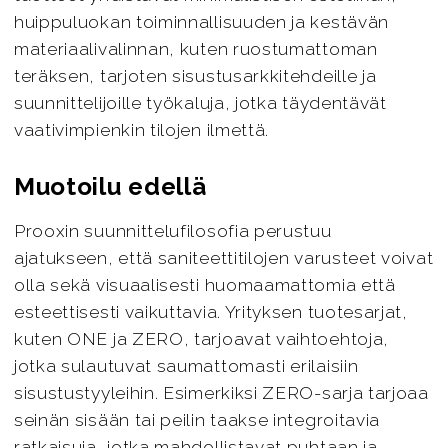
huippuluokan toiminnallisuuden ja kestävän
materiaalivalinnan, kuten ruostumattoman
teräksen, tarjoten sisustusarkkitehdeille ja
suunnittelijoille työkaluja, jotka täydentävät
vaativimpienkin tilojen ilmettä.
Muotoilu edellä
Prooxin suunnittelufilosofia perustuu
ajatukseen, että saniteettitilojen varusteet voivat
olla sekä visuaalisesti huomaamattomia että
esteettisesti vaikuttavia. Yrityksen tuotesarjat,
kuten ONE ja ZERO, tarjoavat vaihtoehtoja,
jotka sulautuvat saumattomasti erilaisiin
sisustustyyleihin. Esimerkiksi ZERO-sarja tarjoaa
seinän sisään tai peilin taakse integroitavia
ratkaisuja, jotka mahdollistavat puhtaan ja