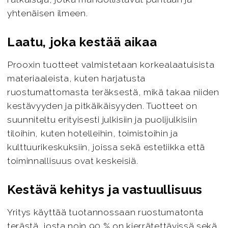
yhtenäisen ilmeen.
Laatu, joka kestää aikaa
Prooxin tuotteet valmistetaan korkealaatuisista
materiaaleista, kuten harjatusta
ruostumattomasta teräksestä, mikä takaa niiden
kestävyyden ja pitkäikäisyyden. Tuotteet on
suunniteltu erityisesti julkisiin ja puolijulkisiin
tiloihin, kuten hotelleihin, toimistoihin ja
kulttuurikeskuksiin, joissa sekä estetiikka että
toiminnallisuus ovat keskeisiä.
Kestävä kehitys ja vastuullisuus
Yritys käyttää tuotannossaan ruostumatonta
terästä, josta noin 90 % on kierrätettävissä sekä