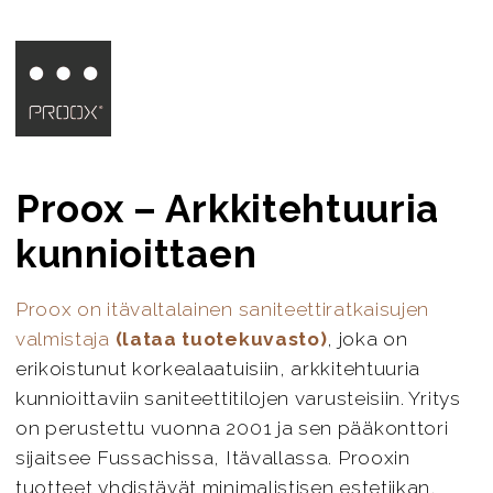
Proox – Arkkitehtuuria
kunnioittaen
Proox on itävaltalainen saniteettiratkaisujen
valmistaja
(lataa tuotekuvasto)
, joka on
erikoistunut korkealaatuisiin, arkkitehtuuria
kunnioittaviin saniteettitilojen varusteisiin. Yritys
on perustettu vuonna 2001 ja sen pääkonttori
sijaitsee Fussachissa, Itävallassa. Prooxin
tuotteet yhdistävät minimalistisen estetiikan,