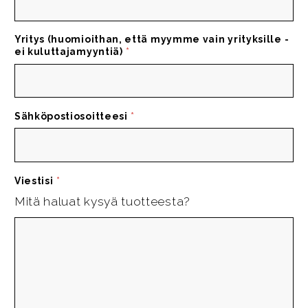
Yritys (huomioithan, että myymme vain yrityksille -
ei kuluttajamyyntiä)
*
Sähköpostiosoitteesi
*
Viestisi
*
Mitä haluat kysyä tuotteesta?