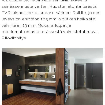
WC-paperiteline lyhyellä seinäkiinnikkeellä
seinäasennusta varten. Ruostumatonta terästä
PVD-pinnoitteella, kuparin värinen. Rullille, joiden
leveys on enintään 105 mm ja putken halkaisija
vähintään 23 mm. Mukana tulpat ja
ruostumattomasta teräksestä valmistetut ruuvit.
Piilokiinnitys.