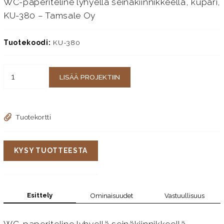
WC-paperiteline lyhyellä seinäkiinnikkeellä, kupari,
KU-380 – Tamsale Oy
Tuotekoodi:
KU-380
LISÄÄ PROJEKTIIN
Tuotekortti
KYSY TUOTTEESTA
Esittely
Ominaisuudet
Vastuullisuus