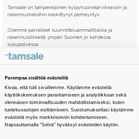
Tamsale on tamperelainen kylpyhuonetarvikkeisiin ja
rakennusheloihin keskittynyt perheyritys.
Olemme palvelleet suunnitteluammattilaisia ja
rakennusliikkeitä ympäri Suomen jo kahdessa
sukupolvessa.
Ota yhteyttä - autamme mielellämme
Tuotekuvastot
Parempaa sisältöä evästeillä
Kivaa, että tulit sivuillemme. Käytämme evästeitä
Instagram
käyttökokemuksen parantamiseen ja analytiikkaan sekä
BIM-objektit
olennaisen toiminnallisuuden mahdollistamiseksi, kuten
tuotekuvastojen esittämiseen. Suostumuksellasi käytämme
Yhteystiedot
evästeitä myös markkinoinnin kohdentamiseen.
Napsauttamalla "Selvä" hyväksyt evästeiden käytön.
Tiedotteet
Tietosuojaseloste