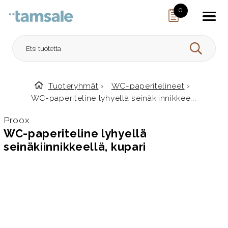
Skip to content
0
HAE
Tuoteryhmät
›
WC-paperitelineet
›
Etusivulle
WC-paperiteline lyhyellä seinäkiinnikkee...
Proox
WC-paperiteline lyhyellä
seinäkiinnikkeellä, kupari