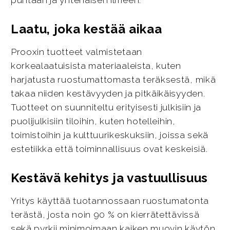
puhtaan ja yhtenäisen ilmeen.
Laatu, joka kestää aikaa
Prooxin tuotteet valmistetaan
korkealaatuisista materiaaleista, kuten
harjatusta ruostumattomasta teräksestä, mikä
takaa niiden kestävyyden ja pitkäikäisyyden.
Tuotteet on suunniteltu erityisesti julkisiin ja
puolijulkisiin tiloihin, kuten hotelleihin,
toimistoihin ja kulttuurikeskuksiin, joissa sekä
estetiikka että toiminnallisuus ovat keskeisiä.
Kestävä kehitys ja vastuullisuus
Yritys käyttää tuotannossaan ruostumatonta
terästä, josta noin 90 % on kierrätettävissä
sekä pyrkii minimoimaan kaiken muovin käytön