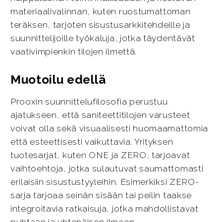
materiaalivalinnan, kuten ruostumattoman
teräksen, tarjoten sisustusarkkitehdeille ja
suunnittelijoille työkaluja, jotka täydentävät
vaativimpienkin tilojen ilmettä.
Muotoilu edellä
Prooxin suunnittelufilosofia perustuu
ajatukseen, että saniteettitilojen varusteet
voivat olla sekä visuaalisesti huomaamattomia
että esteettisesti vaikuttavia. Yrityksen
tuotesarjat, kuten ONE ja ZERO, tarjoavat
vaihtoehtoja, jotka sulautuvat saumattomasti
erilaisiin sisustustyyleihin. Esimerkiksi ZERO-
sarja tarjoaa seinän sisään tai peilin taakse
integroitavia ratkaisuja, jotka mahdollistavat