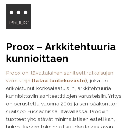
Proox – Arkkitehtuuria
kunnioittaen
Proox on itävaltalainen saniteettiratkaisujen
valmistaja
(lataa tuotekuvasto)
, joka on
erikoistunut korkealaatuisiin, arkkitehtuuria
kunnioittaviin saniteettitilojen varusteisiin. Yritys
on perustettu vuonna 2001 ja sen pääkonttori
sijaitsee Fussachissa, Itävallassa. Prooxin
tuotteet yhdistävät minimalistisen estetiikan,
huippuluokan toiminnallisuuden ja kestävän