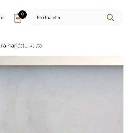
0
dot
HAE
a harjattu kulta