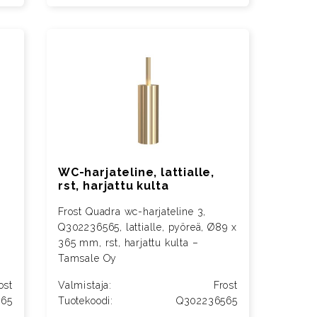
WC-harjateline, lattialle,
rst, harjattu kulta
Frost Quadra wc-harjateline 3,
Q302236565, lattialle, pyöreä, Ø89 x
365 mm, rst, harjattu kulta –
Tamsale Oy
ost
Valmistaja:
Frost
065
Tuotekoodi:
Q302236565