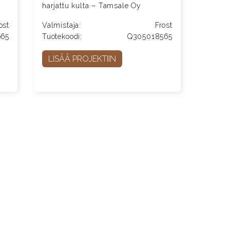
harjattu kulta – Tamsale Oy
ost
Valmistaja:
Frost
665
Tuotekoodi:
Q305018565
LISÄÄ PROJEKTIIN