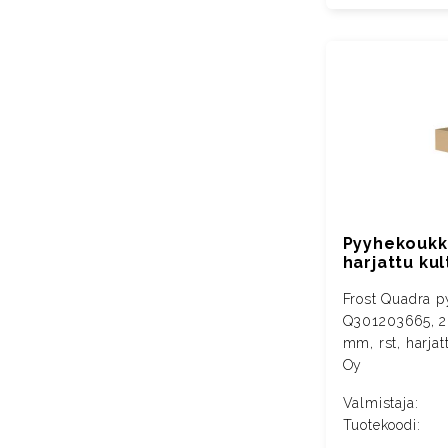
Pyyhekoukku,
harjattu kul
Frost Quadra 
Q301203665, 2 
mm, rst, harjat
Oy
Valmistaja:
Tuotekoodi: