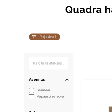
Quadra ha
Rajaukset
Kirjoita rajataksesi...
Asennus
Seinään
Vapaasti seisova