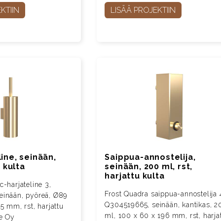
KTIIN
LISÄÄ PROJEKTIIN
ine, seinään,
Saippua-annostelija,
u kulta
seinään, 200 ml, rst,
harjattu kulta
-harjateline 3,
Frost Quadra saippua-annostelija 
einään, pyöreä, Ø89
Q304519665, seinään, kantikas, 2
5 mm, rst, harjattu
ml, 100 x 60 x 196 mm, rst, harja
e Oy