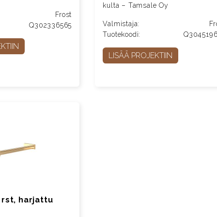
kulta – Tamsale Oy
Frost
Valmistaja:
Fr
Q302336565
Tuotekoodi:
Q304519
KTIIN
LISÄÄ PROJEKTIIN
 rst, harjattu