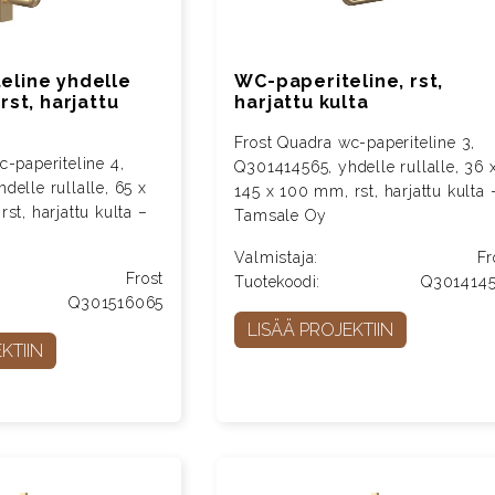
eline yhdelle
WC-paperiteline, rst,
 rst, harjattu
harjattu kulta
Frost Quadra wc-paperiteline 3,
-paperiteline 4,
Q301414565, yhdelle rullalle, 36 
elle rullalle, 65 x
145 x 100 mm, rst, harjattu kulta 
st, harjattu kulta –
Tamsale Oy
Valmistaja:
Fr
Frost
Tuotekoodi:
Q301414
Q301516065
LISÄÄ PROJEKTIIN
KTIIN