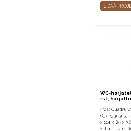
LISÄÄ PROJE
WC-harjatel
rst, harjatt
Frost Quadra wc
Q302336565, s
x 114 x 89 x 36
kulta – Tamsal