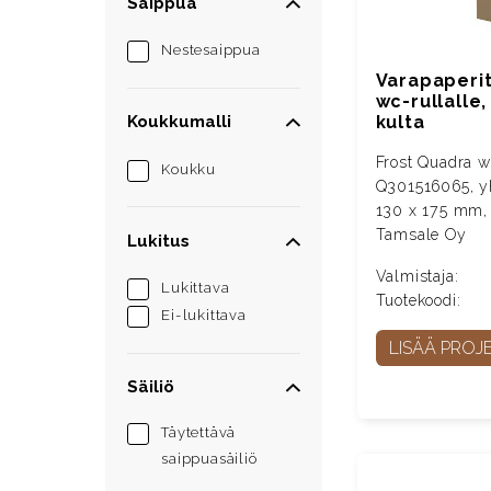
Saippua
Nestesaippua
Varapaperit
wc-rullalle,
kulta
Koukkumalli
Frost Quadra wc
Koukku
Q301516065, yhd
130 x 175 mm, r
Tamsale Oy
Lukitus
Valmistaja:
Lukittava
Tuotekoodi:
Ei-lukittava
LISÄÄ PROJE
Säiliö
Täytettävä
saippuasäiliö