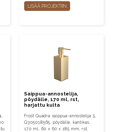
LISÄÄ PROJEKTIIN
Saippua-annostelija,
pöydälle, 170 ml, rst,
harjattu kulta
4,
Frost Quadra saippua-annostelija 5,
00
Q305018565, pöydälle, kantikas,
ttu
170 ml, 60 x 60 x 185 mm, rst,