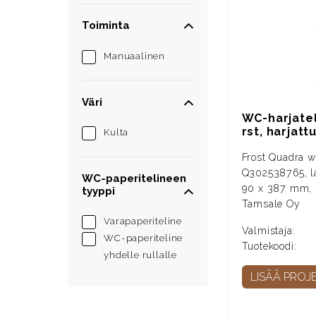
Toiminta
Manuaalinen
Väri
WC-harjateli
rst, harjatt
Kulta
Frost Quadra wc
Q302538765, lat
WC-paperitelineen
90 x 387 mm, rs
tyyppi
Tamsale Oy
Varapaperiteline
Valmistaja:
WC-paperiteline
Tuotekoodi:
yhdelle rullalle
LISÄÄ PROJE