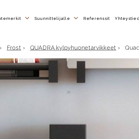
otemerkit
Suunnittelijalle
Referenssit
Yhteystie
›
Frost
›
QUADRA kylpyhuonetarvikkeet
›
Quadr