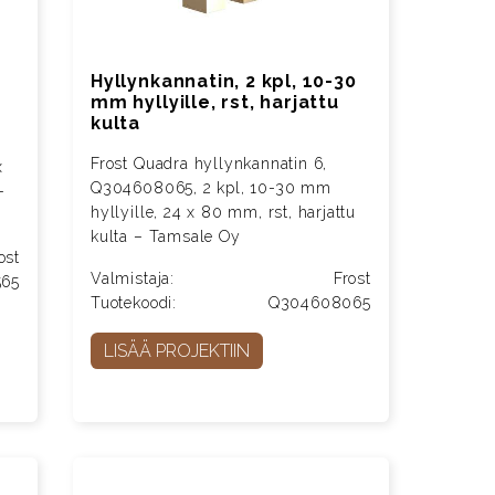
Hyllynkannatin, 2 kpl, 10-30
mm hyllyille, rst, harjattu
kulta
Frost Quadra hyllynkannatin 6,
x
Q304608065, 2 kpl, 10-30 mm
–
hyllyille, 24 x 80 mm, rst, harjattu
kulta – Tamsale Oy
ost
Valmistaja:
Frost
565
Tuotekoodi:
Q304608065
LISÄÄ PROJEKTIIN