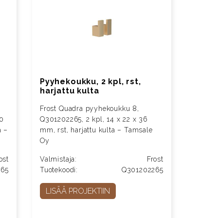
Pyyhekoukku, 2 kpl, rst,
harjattu kulta
Frost Quadra pyyhekoukku 8,
90
Q301202265, 2 kpl, 14 x 22 x 36
a –
mm, rst, harjattu kulta – Tamsale
Oy
ost
Valmistaja:
Frost
765
Tuotekoodi:
Q301202265
LISÄÄ PROJEKTIIN