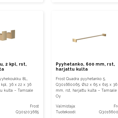
 2 kpl, rst,
Pyyhetanko, 600 mm, rst,
ta
harjattu kulta
pyyhekoukku 8L,
Frost Quadra pyyhetanko 5,
kpl, 36 x 22 x 36
Q301660065, Ø12 x 65 x 615 x 36
tu kulta – Tamsale
mm, rst, harjattu kulta – Tamsale
Oy
Frost
Valmistaja:
Fr
Q301203665
Tuotekoodi:
Q301660