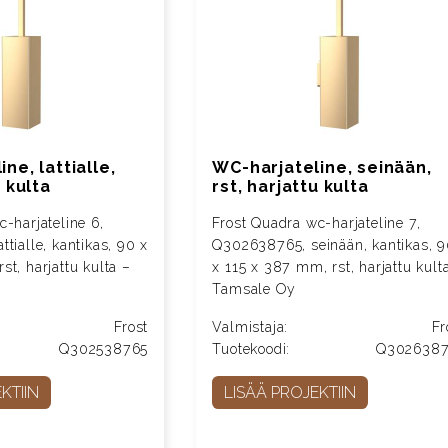
ne, lattialle,
WC-harjateline, seinään,
u kulta
rst, harjattu kulta
-harjateline 6,
Frost Quadra wc-harjateline 7,
tialle, kantikas, 90 x
Q302638765, seinään, kantikas, 
t, harjattu kulta –
x 115 x 387 mm, rst, harjattu kult
Tamsale Oy
Frost
Valmistaja:
Fr
Q302538765
Tuotekoodi:
Q302638
KTIIN
LISÄÄ PROJEKTIIN