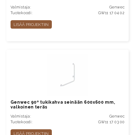
Valmistaja:
Genwec
Tuotekoodi:
GW11 17 04 02
LISÄÄ PROJEKTIIN
Genwec 90º tukikahva seinään 600x600 mm,
valkoinen teräs
Valmistaja:
Genwec
Tuotekoodi:
GW11 17 03 00
LISÄÄ PROJEKTIIN