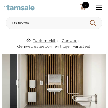
Skip to content
0
HAE
Tuotemerkit
›
Genwec
›
Etusivulle
Genwec esteettömien tilojen varusteet