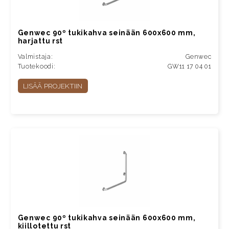
Genwec 90º tukikahva seinään 600x600 mm,
harjattu rst
Valmistaja:
Genwec
Tuotekoodi:
GW11 17 04 01
LISÄÄ PROJEKTIIN
Genwec 90º tukikahva seinään 600x600 mm,
kiillotettu rst