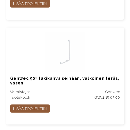
LISÄÄ PROJEKTIIN
Genwec 90º tukikahva seinään, valkoinen teräs,
vasen
Valmistaja:
Genwec
Tuotekoodi:
GW11 15 03 00
LISÄÄ PROJEKTIIN