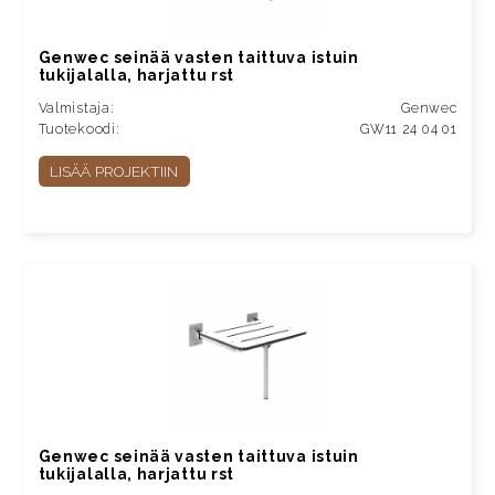
Genwec seinää vasten taittuva istuin
tukijalalla, harjattu rst
Valmistaja:
Genwec
Tuotekoodi:
GW11 24 04 01
LISÄÄ PROJEKTIIN
Genwec seinää vasten taittuva istuin
tukijalalla, harjattu rst