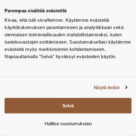
Parempaa sisältöä evästeillä
Kivaa, että tulit sivuillemme. Käytämme evästeitä
käyttökokemuksen parantamiseen ja analytiikkaan sekä
olennaisen toiminnallisuuden mahdollistamiseksi, kuten
tuotekuvastojen esittämiseen. Suostumuksellasi käytämme
Genwec seinää vasten taittuva istuin, nylon, rst
evästeitä myös markkinoinnin kohdentamiseen.
seinätuki
Napsauttamalla "Selvä" hyväksyt evästeiden käytön.
Valmistaja:
Genwec
Tuotekoodi:
GW11 38 09 00
LISÄÄ PROJEKTIIN
Näytä tiedot
Selvä
Hallitse suostumuksiasi