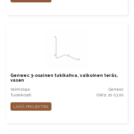
Genwec 3-osainen tukikahva, valkoinen teräs,
vasen
Valmistaja:
Genwec
Tuotekoodi:
GW11 20 03 00
LISÄÄ PROJEKTIIN