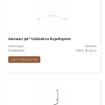
Genwec 90º tukikahva 815x815mm
Valmistaja:
Genwec
Tuotekoodi:
GW11 36 09 00
LISÄÄ PROJEKTIIN