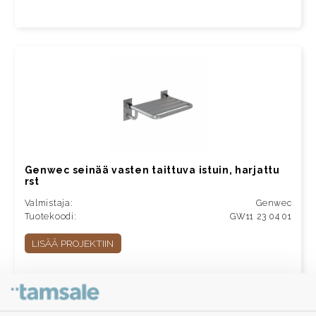
Genwec seinää vasten taittuva istuin, harjattu
rst
Valmistaja:
Genwec
Tuotekoodi:
GW11 23 04 01
LISÄÄ PROJEKTIIN