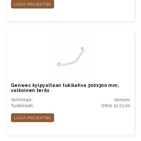
LISÄÄ PROJEKTIIN
Genwec kylpyaltaan tukikahva 300x300 mm,
valkoinen teräs
Valmistaja:
Genwec
Tuotekoodi:
GW11 22 03 00
LISÄÄ PROJEKTIIN