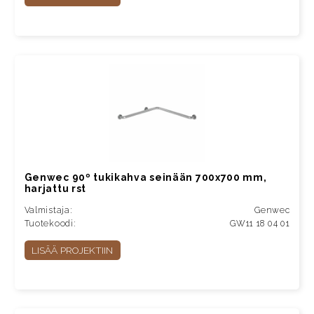
Genwec 90º tukikahva seinään 700x700 mm,
harjattu rst
Valmistaja:
Genwec
Tuotekoodi:
GW11 18 04 01
LISÄÄ PROJEKTIIN