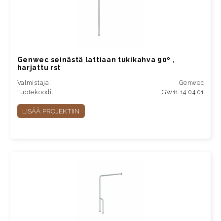
Genwec seinästä lattiaan tukikahva 90º ,
harjattu rst
Valmistaja:
Genwec
Tuotekoodi:
GW11 14 04 01
LISÄÄ PROJEKTIIN