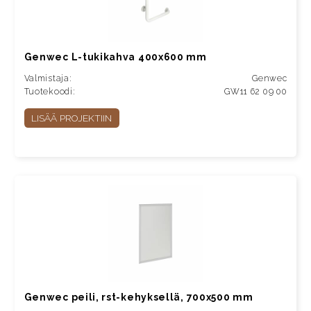
Genwec L-tukikahva 400x600 mm
Valmistaja:
Genwec
Tuotekoodi:
GW11 62 09 00
LISÄÄ PROJEKTIIN
Genwec peili, rst-kehyksellä, 700x500 mm