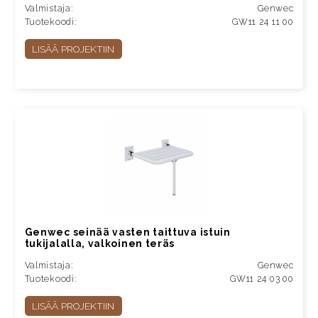
Valmistaja:
Genwec
Tuotekoodi:
GW11 24 11 00
LISÄÄ PROJEKTIIN
Genwec seinää vasten taittuva istuin
tukijalalla, valkoinen teräs
Valmistaja:
Genwec
Tuotekoodi:
GW11 24 03 00
LISÄÄ PROJEKTIIN