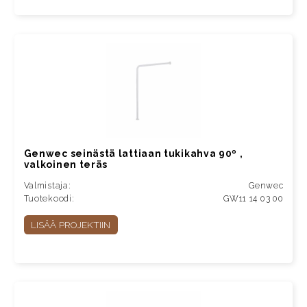
Genwec seinästä lattiaan tukikahva 90º ,
valkoinen teräs
Valmistaja:
Genwec
Tuotekoodi:
GW11 14 03 00
LISÄÄ PROJEKTIIN