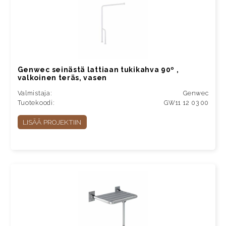
Genwec seinästä lattiaan tukikahva 90º ,
valkoinen teräs, vasen
Valmistaja:
Genwec
Tuotekoodi:
GW11 12 03 00
LISÄÄ PROJEKTIIN