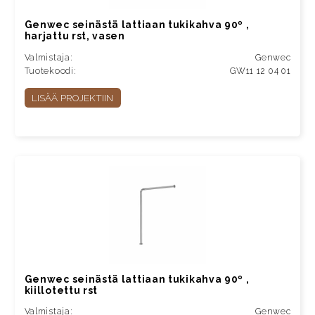
Genwec seinästä lattiaan tukikahva 90º ,
harjattu rst, vasen
Valmistaja:
Genwec
Tuotekoodi:
GW11 12 04 01
LISÄÄ PROJEKTIIN
Genwec seinästä lattiaan tukikahva 90º ,
kiillotettu rst
Valmistaja:
Genwec