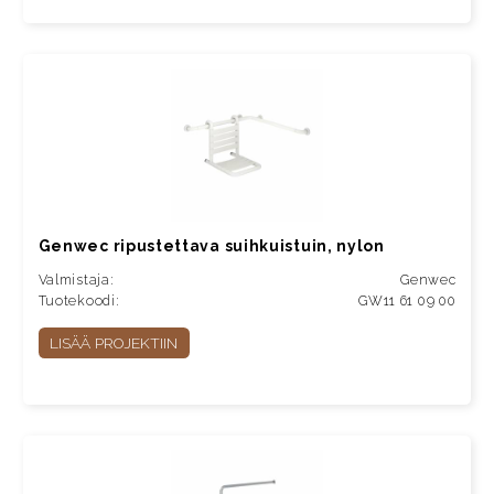
Genwec ripustettava suihkuistuin, nylon
Valmistaja:
Genwec
Tuotekoodi:
GW11 61 09 00
LISÄÄ PROJEKTIIN