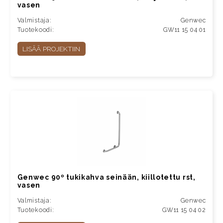
vasen
Valmistaja:
Genwec
Tuotekoodi:
GW11 15 04 01
LISÄÄ PROJEKTIIN
Genwec 90º tukikahva seinään, kiillotettu rst,
vasen
Valmistaja:
Genwec
Tuotekoodi:
GW11 15 04 02