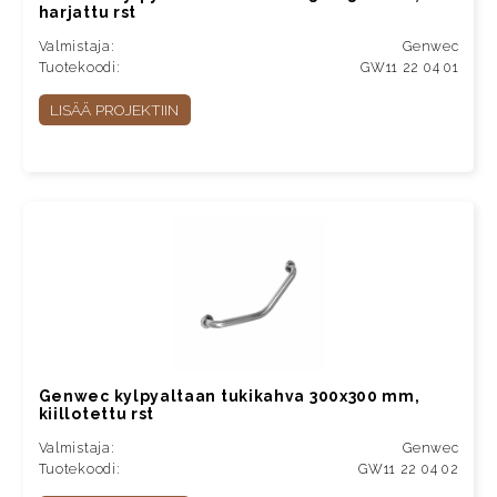
harjattu rst
Valmistaja:
Genwec
Tuotekoodi:
GW11 22 04 01
LISÄÄ PROJEKTIIN
Genwec kylpyaltaan tukikahva 300x300 mm,
kiillotettu rst
Valmistaja:
Genwec
Tuotekoodi:
GW11 22 04 02