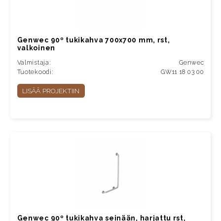
Genwec 90º tukikahva 700x700 mm, rst,
valkoinen
Valmistaja:
Genwec
Tuotekoodi:
GW11 18 03 00
LISÄÄ PROJEKTIIN
Genwec 90º tukikahva seinään, harjattu rst,