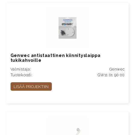
Genwec antistaattinen kiinnityslaippa
tukikahvoille
Valmistaja:
Genwec
Tuotekoodi:
GW11 01 90 00
LISÄÄ PROJEKTIIN