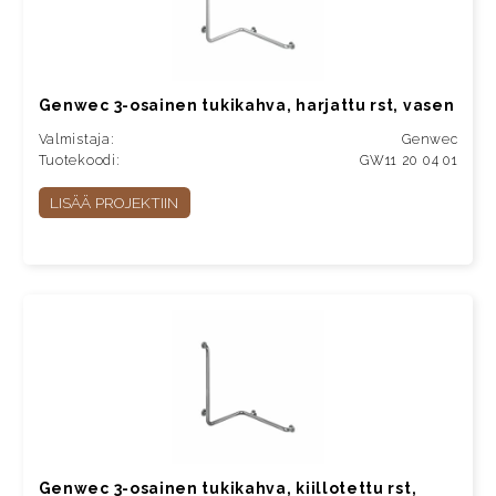
Genwec 3-osainen tukikahva, harjattu rst, vasen
Valmistaja:
Genwec
Tuotekoodi:
GW11 20 04 01
LISÄÄ PROJEKTIIN
Genwec 3-osainen tukikahva, kiillotettu rst,