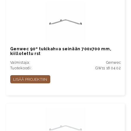
Genwec 90º tukikahva seinään 700x700 mm,
kiillotettu rst
Valmistaja:
Genwec
Tuotekoodi:
GW11 18 04 02
LISÄÄ PROJEKTIIN