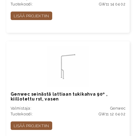
Tuotekoodi:
GW11 14 04 02
LISÄÄ PROJEKTIIN
Genwec seinästä lattiaan tukikahva 90º ,
kiillotettu rst, vasen
Valmistaja:
Genwec
Tuotekoodi:
GW11 12 04 02
LISÄÄ PROJEKTIIN