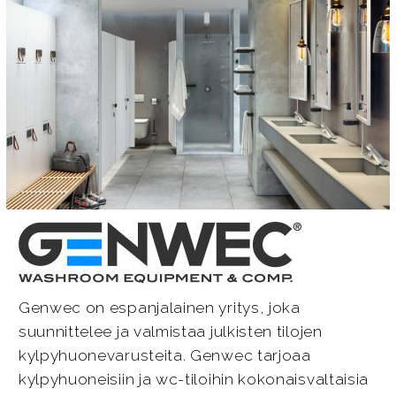
Genwec on espanjalainen yritys, joka
suunnittelee ja valmistaa julkisten tilojen
kylpyhuonevarusteita. Genwec tarjoaa
kylpyhuoneisiin ja wc-tiloihin kokonaisvaltaisia