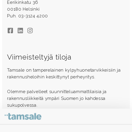
Eerikinkatu 36
00180 Helsinki
Puh. 03-3124 4200
Facebook
LinkedIn
Instagram
Viimeisteltyjä tiloja
Tamsale on tamperelainen kylpyhuonetarvikkeisiin ja
rakennusheloihin keskittynyt perheyritys.
Olemme palvelleet suunnitteluammattilaisia ja
rakennusliikkeitä ympäri Suomen jo kahdessa
sukupolvessa.
Ota yhteyttä - autamme mielellämme