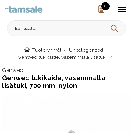
Skip to content
0
HAE
Tuoteryhmät
›
Uncategorized
›
Etusivulle
Genwec tukikaide, vasemmalla lisätuki, 7...
Genwec
Genwec tukikaide, vasemmalla
lisätuki, 700 mm, nylon