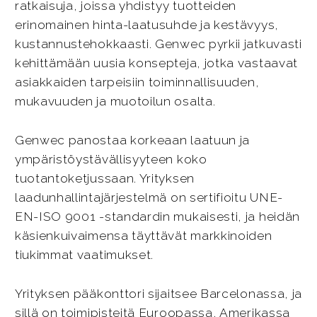
ratkaisuja, joissa yhdistyy tuotteiden
erinomainen hinta-laatusuhde ja kestävyys,
kustannustehokkaasti. Genwec pyrkii jatkuvasti
kehittämään uusia konsepteja, jotka vastaavat
asiakkaiden tarpeisiin toiminnallisuuden,
mukavuuden ja muotoilun osalta.
Genwec panostaa korkeaan laatuun ja
ympäristöystävällisyyteen koko
tuotantoketjussaan. Yrityksen
laadunhallintajärjestelmä on sertifioitu UNE-
EN-ISO 9001 -standardin mukaisesti, ja heidän
käsienkuivaimensa täyttävät markkinoiden
tiukimmat vaatimukset.
Yrityksen pääkonttori sijaitsee Barcelonassa, ja
sillä on toimipisteitä Euroopassa, Amerikassa