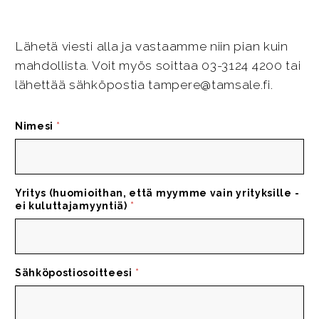
Lähetä viesti alla ja vastaamme niin pian kuin
mahdollista. Voit myös soittaa 03-3124 4200 tai
lähettää sähköpostia tampere@tamsale.fi.
Nimesi
*
Yritys (huomioithan, että myymme vain yrityksille -
ei kuluttajamyyntiä)
*
Sähköpostiosoitteesi
*