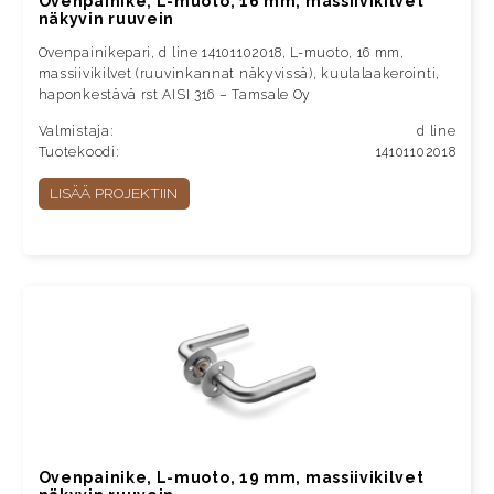
Ovenpainike, L-muoto, 16 mm, massiivikilvet
näkyvin ruuvein
Ovenpainikepari, d line 14101102018, L-muoto, 16 mm,
massiivikilvet (ruuvinkannat näkyvissä), kuulalaakerointi,
haponkestävä rst AISI 316 – Tamsale Oy
Valmistaja:
d line
Tuotekoodi:
14101102018
LISÄÄ PROJEKTIIN
Ovenpainike, L-muoto, 19 mm, massiivikilvet