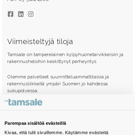
Facebook
LinkedIn
Instagram
Viimeisteltyjä tiloja
Tamsale on tamperelainen kylpyhuonetarvikkeisiin ja
rakennusheloihin keskittynyt perheyritys.
Olemme palvelleet suunnitteluammattilaisia ja
rakennusliikkeitä ympäri Suomen jo kahdessa
sukupolvessa.
Ota yhteyttä - autamme mielellämme
Tuotekuvastot
Parempaa sisältöä evästeillä
Kivaa, että tulit sivuillemme. Käytämme evästeitä
Instagram