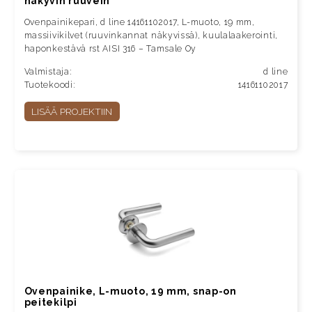
näkyvin ruuvein
Ovenpainikepari, d line 14161102017, L-muoto, 19 mm,
massiivikilvet (ruuvinkannat näkyvissä), kuulalaakerointi,
haponkestävä rst AISI 316 – Tamsale Oy
Valmistaja:
d line
Tuotekoodi:
14161102017
LISÄÄ PROJEKTIIN
Ovenpainike, L-muoto, 19 mm, snap-on
peitekilpi