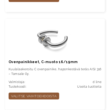
Ovenpainikkeet, C-muoto 16/19mm
Kuulalaakeroitu C ovenpainike, haponkestävä teräs AISI 316
– Tamsale Oy.
Valmistaja:
d line
Tuotekoodi:
Useita tuotteita
VALITSE VAIHTOEHDOISTA