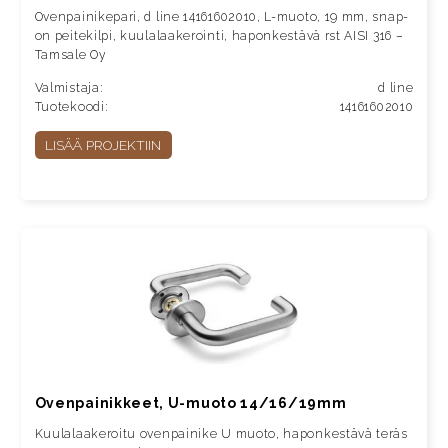
Ovenpainikepari, d line 14161602010, L-muoto, 19 mm, snap-
on peitekilpi, kuulalaakerointi, haponkestävä rst AISI 316 –
Tamsale Oy
Valmistaja:
d line
Tuotekoodi:
14161602010
LISÄÄ PROJEKTIIN
Ovenpainikkeet, U-muoto 14/16/19mm
Kuulalaakeroitu ovenpainike U muoto, haponkestävä teräs