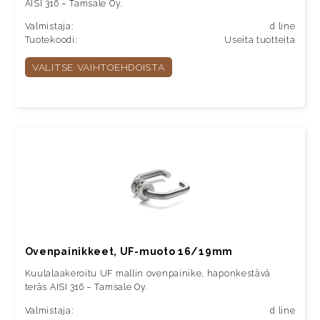
AISI 316 – Tamsale Oy.
Valmistaja:
d line
Tuotekoodi:
Useita tuotteita
VALITSE VAIHTOEHDOISTA
Ovenpainikkeet, UF-muoto 16/19mm
Kuulalaakeroitu UF mallin ovenpainike, haponkestävä
teräs AISI 316 – Tamsale Oy.
Valmistaja:
d line