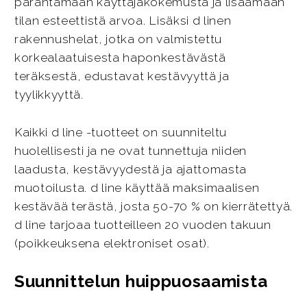
parantamaan käyttäjäkokemusta ja lisäämään
tilan esteettistä arvoa. Lisäksi d linen
rakennushelat, jotka on valmistettu
korkealaatuisesta haponkestävästä
teräksestä, edustavat kestävyyttä ja
tyylikkyyttä.
Kaikki d line -tuotteet on suunniteltu
huolellisesti ja ne ovat tunnettuja niiden
laadusta, kestävyydestä ja ajattomasta
muotoilusta. d line käyttää maksimaalisen
kestävää terästä, josta 50-70 % on kierrätettyä.
d line tarjoaa tuotteilleen 20 vuoden takuun
(poikkeuksena elektroniset osat).
Suunnittelun huippuosaamista