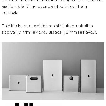
olevat 21 kuulaa rullaavat toisiaan vasten, tekevät
ajattomista d line ovenpainikkeista erittäin
kestäviä.
Painikkeissa on pohjoismaisiin lukkorunkoihin
sopiva 30 mm reikäväli (lisäksi 38 mm reikäväli).