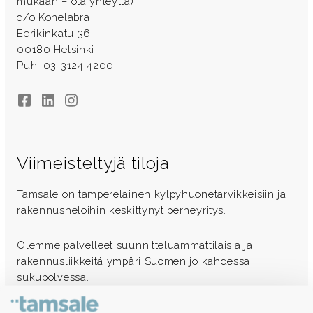
mukaan – ota yhteyttä)
c/o Konelabra
Eerikinkatu 36
00180 Helsinki
Puh. 03-3124 4200
Facebook
LinkedIn
Instagram
Viimeisteltyjä tiloja
Tamsale on tamperelainen kylpyhuonetarvikkeisiin ja
rakennusheloihin keskittynyt perheyritys.
Olemme palvelleet suunnitteluammattilaisia ja
rakennusliikkeitä ympäri Suomen jo kahdessa
sukupolvessa.
Ota yhteyttä - autamme mielellämme