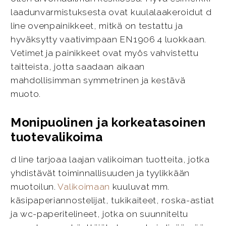
laadunvarmistuksesta ovat kuulalaakeroidut d
line ovenpainikkeet, mitkä on testattu ja
hyväksytty vaativimpaan EN1906 4 luokkaan.
Vetimet ja painikkeet ovat myös vahvistettu
taitteista, jotta saadaan aikaan
mahdollisimman symmetrinen ja kestävä
muoto.
Monipuolinen ja korkeatasoinen
tuotevalikoima
d line tarjoaa laajan valikoiman tuotteita, jotka
yhdistävät toiminnallisuuden ja tyylikkään
muotoilun.
Valikoimaan
kuuluvat mm.
käsipaperiannostelijat, tukikaiteet, roska-astiat
ja wc-paperitelineet, jotka on suunniteltu