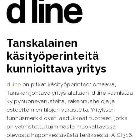
Tanskalainen
käsityöperinteitä
kunnioittava yritys
d line
on pitkät käsityöperinteet omaava,
Tanskan johtava yritys alallaan. d line valmistaa
kylpyhuonevarusteita, rakennusheloja ja
esteettömien tilojen varusteita. Yrityksen
tunnusmerkki ovat laadukkaat tuotteet, jotka
on valmistettu lujimmasta muokattavissa
olevasta haponkestävästä teräksestä, AISI316.