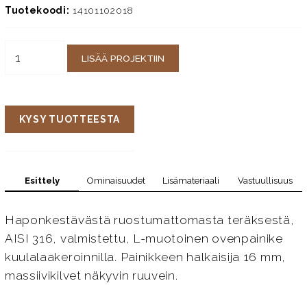
Tuotekoodi:
14101102018
LISÄÄ PROJEKTIIN
KYSY TUOTTEESTA
Esittely
Ominaisuudet
Lisämateriaali
Vastuullisuus
Haponkestävästä ruostumattomasta teräksestä,
AISI 316, valmistettu, L-muotoinen ovenpainike
kuulalaakeroinnilla. Painikkeen halkaisija 16 mm,
massiivikilvet näkyvin ruuvein.