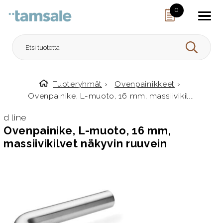
Skip to content
0
HAE
Tuoteryhmät
›
Ovenpainikkeet
›
Etusivulle
Ovenpainike, L-muoto, 16 mm, massiivikil...
d line
Ovenpainike, L-muoto, 16 mm,
massiivikilvet näkyvin ruuvein