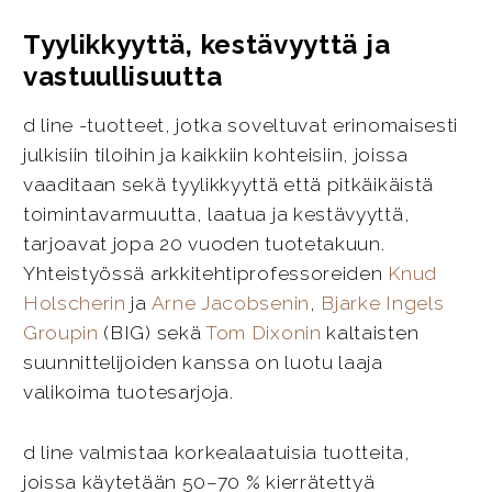
Tyylikkyyttä, kestävyyttä ja
vastuullisuutta
d line -tuotteet, jotka soveltuvat erinomaisesti
julkisiin tiloihin ja kaikkiin kohteisiin, joissa
vaaditaan sekä tyylikkyyttä että pitkäikäistä
toimintavarmuutta, laatua ja kestävyyttä,
tarjoavat jopa 20 vuoden tuotetakuun.
Yhteistyössä arkkitehtiprofessoreiden
Knud
Holscherin
ja
Arne Jacobsenin
,
Bjarke Ingels
Groupin
(BIG) sekä
Tom Dixonin
kaltaisten
suunnittelijoiden kanssa on luotu laaja
valikoima tuotesarjoja.
d line valmistaa korkealaatuisia tuotteita,
joissa käytetään 50–70 % kierrätettyä