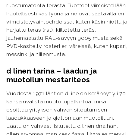
ruostumatonta terästä. Tuotteet viimeistellään
huolellisesti käsityönä ja ne ovat saatavilla eri
viimeistelyvaihtoehdoissa, kuten käsin hiottu ja
harjattu teräs (rst), kiillotettu teräs,
jauhemaalattu RAL-sävyyn 9005 musta sekä
PVD-käsitelty rosteri eri väreissä, kuten kupari,
messinki ja hiilenmusta.
d linen tarina – laadun ja
muotoilun mestariteos
Vuodesta 1971 lähtien d line on kerännyt yli 70
kansainvälistä muotoilupalkintoa, mikä
osoittaa yrityksen vahvan sitoutumisen
laadukkaaseen ja ajattomaan muotoiluun.
Laatu on vahvasti istutettu d linen dna:han,
ollen arvomaailman keskiössä. Hyvä esimerkki