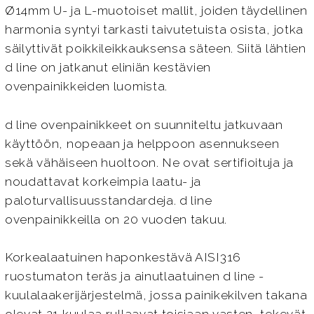
Ø14mm U- ja L-muotoiset mallit, joiden täydellinen
harmonia syntyi tarkasti taivutetuista osista, jotka
säilyttivät poikkileikkauksensa säteen. Siitä lähtien
d line on jatkanut eliniän kestävien
ovenpainikkeiden luomista.
d line ovenpainikkeet on suunniteltu jatkuvaan
käyttöön, nopeaan ja helppoon asennukseen
sekä vähäiseen huoltoon. Ne ovat sertifioituja ja
noudattavat korkeimpia laatu- ja
paloturvallisuusstandardeja. d line
ovenpainikkeilla on 20 vuoden takuu.
Korkealaatuinen haponkestävä AISI316
ruostumaton teräs ja ainutlaatuinen d line -
kuulalaakerijärjestelmä, jossa painikekilven takana