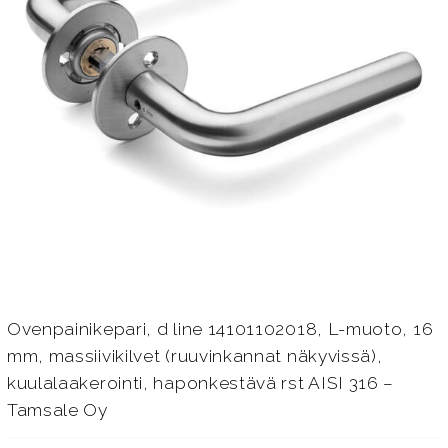
Ovenpainikepari, d line 14101102018, L-muoto, 16
mm, massiivikilvet (ruuvinkannat näkyvissä),
kuulalaakerointi, haponkestävä rst AISI 316 –
Tamsale Oy