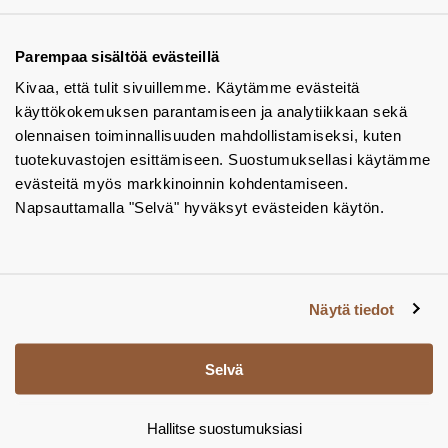
Tuotekuvastot
Parempaa sisältöä evästeillä
Kivaa, että tulit sivuillemme. Käytämme evästeitä
Instagram
käyttökokemuksen parantamiseen ja analytiikkaan sekä
BIM-objektit
olennaisen toiminnallisuuden mahdollistamiseksi, kuten
tuotekuvastojen esittämiseen. Suostumuksellasi käytämme
Yhteystiedot
evästeitä myös markkinoinnin kohdentamiseen.
Napsauttamalla "Selvä" hyväksyt evästeiden käytön.
Tiedotteet
Tietosuojaseloste
Tietoa evästeistä
Näytä tiedot
Evästeasetukset
Selvä
Hallitse suostumuksiasi
© Tamsale 2026