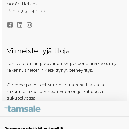
00180 Helsinki
Puh. 03-3124 4200
Facebook
LinkedIn
Instagram
Viimeisteltyjä tiloja
Tamsale on tamperelainen kylpyhuonetarvikkeisiin ja
rakennusheloihin keskittynyt perheyritys.
Olemme palvelleet suunnitteluammattilaisia ja
rakennusliikkeitä ympäri Suomen jo kahdessa
sukupolvessa.
Ota yhteyttä - autamme mielellämme
Tuotekuvastot
Parempaa sisältöä evästeillä