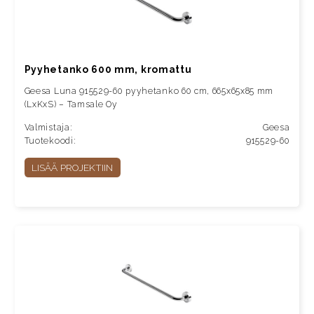
Pyyhetanko 600 mm, kromattu
Geesa Luna 915529-60 pyyhetanko 60 cm, 665x65x85 mm
(LxKxS) – Tamsale Oy
Valmistaja:
Geesa
Tuotekoodi:
915529-60
LISÄÄ PROJEKTIIN