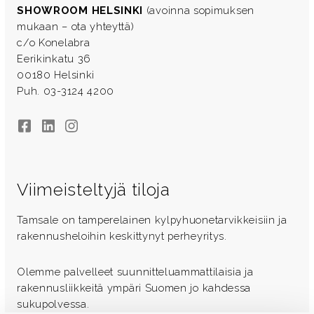
SHOWROOM HELSINKI
(avoinna sopimuksen
mukaan – ota yhteyttä)
c/o Konelabra
Eerikinkatu 36
00180 Helsinki
Puh. 03-3124 4200
Facebook
LinkedIn
Instagram
Viimeisteltyjä tiloja
Tamsale on tamperelainen kylpyhuonetarvikkeisiin ja
rakennusheloihin keskittynyt perheyritys.
Olemme palvelleet suunnitteluammattilaisia ja
rakennusliikkeitä ympäri Suomen jo kahdessa
sukupolvessa.