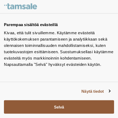
Ota yhteyttä - autamme mielellämme
Tuotekuvastot
Parempaa sisältöä evästeillä
Kivaa, että tulit sivuillemme. Käytämme evästeitä
Instagram
käyttökokemuksen parantamiseen ja analytiikkaan sekä
BIM-objektit
olennaisen toiminnallisuuden mahdollistamiseksi, kuten
tuotekuvastojen esittämiseen. Suostumuksellasi käytämme
Yhteystiedot
evästeitä myös markkinoinnin kohdentamiseen.
Napsauttamalla "Selvä" hyväksyt evästeiden käytön.
Tiedotteet
Tietosuojaseloste
Tietoa evästeistä
Näytä tiedot
Evästeasetukset
Selvä