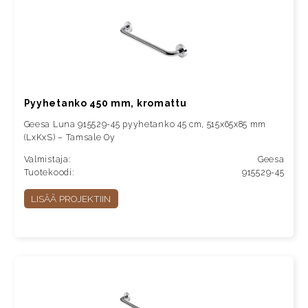
Pyyhetanko 450 mm, kromattu
Geesa Luna 915529-45 pyyhetanko 45 cm, 515x65x85 mm
(LxKxS) – Tamsale Oy
Valmistaja:
Geesa
Tuotekoodi:
915529-45
LISÄÄ PROJEKTIIN