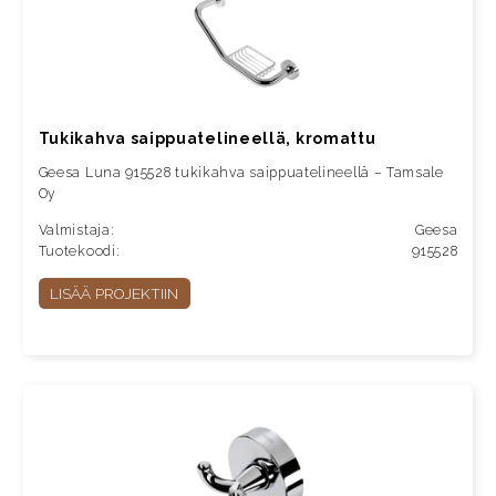
Tukikahva saippuatelineellä, kromattu
Geesa Luna 915528 tukikahva saippuatelineellä – Tamsale
Oy
Valmistaja:
Geesa
Tuotekoodi:
915528
LISÄÄ PROJEKTIIN