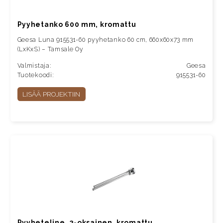
Pyyhetanko 600 mm, kromattu
Geesa Luna 915531-60 pyyhetanko 60 cm, 660x60x73 mm
(LxKxS) – Tamsale Oy
Valmistaja:
Geesa
Tuotekoodi:
915531-60
LISÄÄ PROJEKTIIN
Pyyheteline, 2-oksainen, kromattu