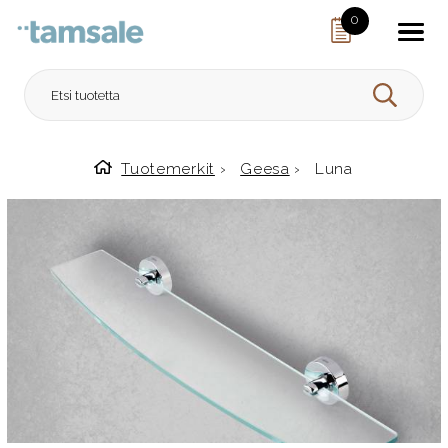
Skip to content
0
HAE
Tuotemerkit
›
Geesa
›
Luna
Etusivulle