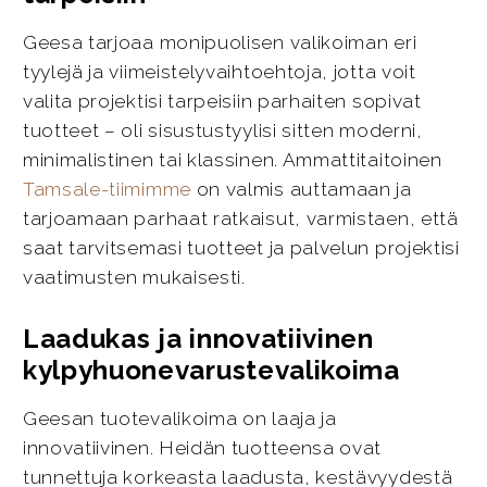
Geesa tarjoaa monipuolisen valikoiman eri
tyylejä ja viimeistelyvaihtoehtoja, jotta voit
valita projektisi tarpeisiin parhaiten sopivat
tuotteet – oli sisustustyylisi sitten moderni,
minimalistinen tai klassinen. Ammattitaitoinen
Tamsale-tiimimme
on valmis auttamaan ja
tarjoamaan parhaat ratkaisut, varmistaen, että
saat tarvitsemasi tuotteet ja palvelun projektisi
vaatimusten mukaisesti.
Laadukas ja innovatiivinen
kylpyhuonevarustevalikoima
Geesan tuotevalikoima on laaja ja
innovatiivinen. Heidän tuotteensa ovat
tunnettuja korkeasta laadusta, kestävyydestä