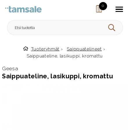
Skip to content
0
HAE
Tuoteryhmät
›
Saippuatelineet
›
Etusivulle
Saippuateline, lasikuppi, kromattu
Geesa
Saippuateline, lasikuppi, kromattu