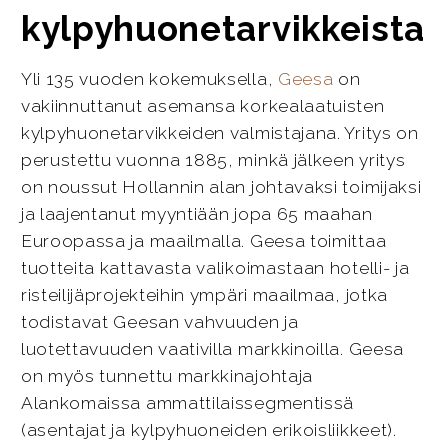
kylpyhuonetarvikkeista
Yli 135 vuoden kokemuksella,
Geesa
on
vakiinnuttanut asemansa korkealaatuisten
kylpyhuonetarvikkeiden valmistajana. Yritys on
perustettu vuonna 1885, minkä jälkeen yritys
on noussut Hollannin alan johtavaksi toimijaksi
ja laajentanut myyntiään jopa 65 maahan
Euroopassa ja maailmalla. Geesa toimittaa
tuotteita kattavasta valikoimastaan hotelli- ja
risteilijäprojekteihin ympäri maailmaa, jotka
todistavat Geesan vahvuuden ja
luotettavuuden vaativilla markkinoilla. Geesa
on myös tunnettu markkinajohtaja
Alankomaissa ammattilaissegmentissä
(asentajat ja kylpyhuoneiden erikoisliikkeet).