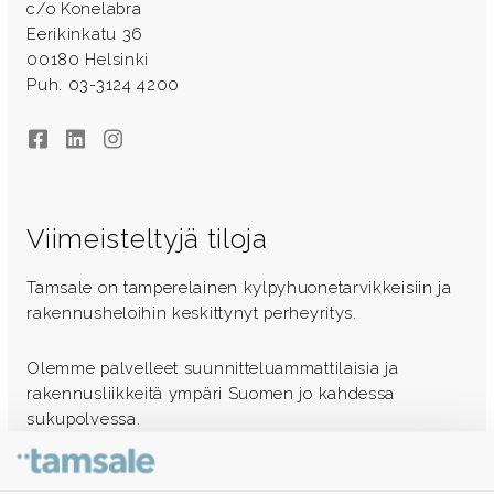
c/o Konelabra
Eerikinkatu 36
00180 Helsinki
Puh. 03-3124 4200
Facebook
LinkedIn
Instagram
Viimeisteltyjä tiloja
Tamsale on tamperelainen kylpyhuonetarvikkeisiin ja
rakennusheloihin keskittynyt perheyritys.
Olemme palvelleet suunnitteluammattilaisia ja
rakennusliikkeitä ympäri Suomen jo kahdessa
sukupolvessa.
Ota yhteyttä - autamme mielellämme