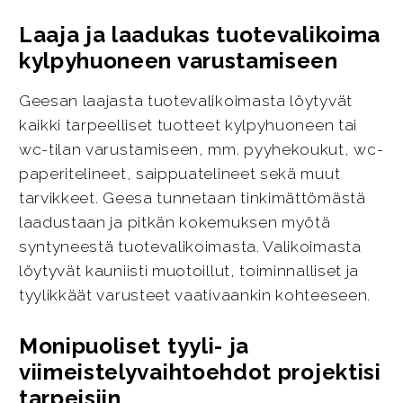
Laaja ja laadukas tuotevalikoima
kylpyhuoneen varustamiseen
Geesan laajasta tuotevalikoimasta löytyvät
kaikki tarpeelliset tuotteet kylpyhuoneen tai
wc-tilan varustamiseen, mm. pyyhekoukut, wc-
paperitelineet, saippuatelineet sekä muut
tarvikkeet. Geesa tunnetaan tinkimättömästä
laadustaan ja pitkän kokemuksen myötä
syntyneestä tuotevalikoimasta. Valikoimasta
löytyvät kauniisti muotoillut, toiminnalliset ja
tyylikkäät varusteet vaativaankin kohteeseen.
Monipuoliset tyyli- ja
viimeistelyvaihtoehdot projektisi
tarpeisiin