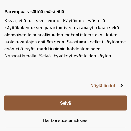
Tuotekuvastot
Parempaa sisältöä evästeillä
Kivaa, että tulit sivuillemme. Käytämme evästeitä
Instagram
käyttökokemuksen parantamiseen ja analytiikkaan sekä
BIM-objektit
olennaisen toiminnallisuuden mahdollistamiseksi, kuten
tuotekuvastojen esittämiseen. Suostumuksellasi käytämme
Yhteystiedot
evästeitä myös markkinoinnin kohdentamiseen.
Napsauttamalla "Selvä" hyväksyt evästeiden käytön.
Tiedotteet
Tietosuojaseloste
Tietoa evästeistä
Näytä tiedot
Evästeasetukset
Selvä
Hallitse suostumuksiasi
© Tamsale 2026