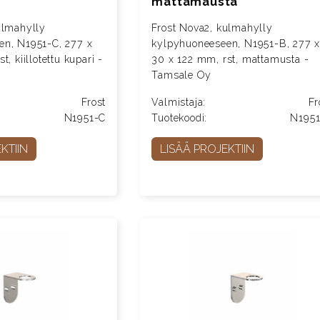
mattamausta
ulmahylly
Frost Nova2, kulmahylly
en, N1951-C, 277 x
kylpyhuoneeseen, N1951-B, 277 
, kiillotettu kupari -
30 x 122 mm, rst, mattamusta -
Tamsale Oy
Frost
Valmistaja:
Fr
N1951-C
Tuotekoodi:
N195
KTIIN
LISÄÄ PROJEKTIIN