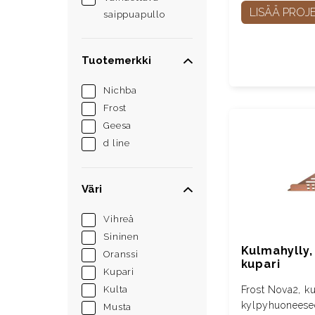
LISÄÄ PROJE
saippuapullo
Tuotemerkki
Nichba
Frost
Geesa
d line
Väri
Vihreä
Sininen
Kulmahylly, 
Oranssi
kupari
Kupari
Frost Nova2, k
Kulta
kylpyhuoneese
Musta