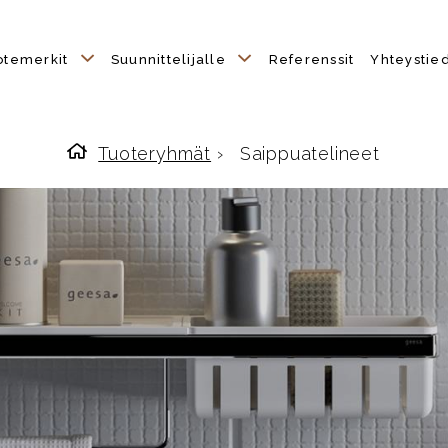
otemerkit
Suunnittelijalle
Referenssit
Yhteystie
Tuoteryhmät
›
Saippuatelineet
Etusivulle