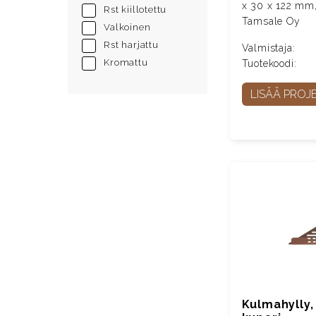
x 30 x 122 mm, 
Rst kiillotettu
Tamsale Oy
Valkoinen
Rst harjattu
Valmistaja:
Kromattu
Tuotekoodi:
LISÄÄ PROJE
Kulmahylly, 