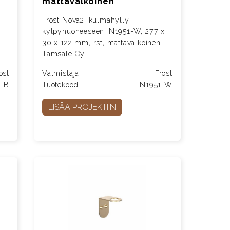
mattavalkoinen
Frost Nova2, kulmahylly
x
kylpyhuoneeseen, N1951-W, 277 x
30 x 122 mm, rst, mattavalkoinen -
Tamsale Oy
ost
Valmistaja:
Frost
1-B
Tuotekoodi:
N1951-W
LISÄÄ PROJEKTIIN