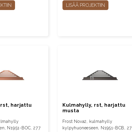
KTIIN
LISÄÄ PROJEKTIIN
rst, harjattu
Kulmahylly, rst, harjattu
musta
ulmahylly
Frost Nova2, kulmahylly
en, N1951-BOC, 277
kylpyhuoneeseen, N1951-BCB, 2