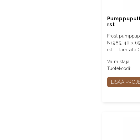
Pumppupullo
rst
Frost pumppupu
N1985, 40 x 65
rst - Tamsale 
Valmistaja:
Tuotekoodi:
LISÄÄ PROJE