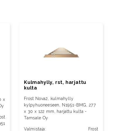
Kulmahylly, rst, harjattu
kulta
Frost Nova2, kulmahylly
0 x
kylpyhuoneeseen, N1951-BMG, 277
 Oy
x 30 x 122 mm, harjattu kulta -
ost
Tamsale Oy
951
Valmistaja:
Frost