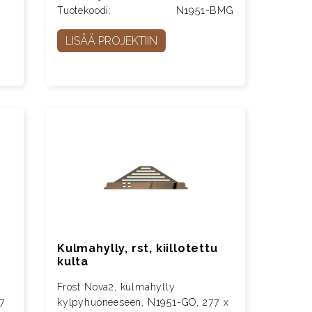
Tuotekoodi:
N1951-BMG
LISÄÄ PROJEKTIIN
Kulmahylly, rst, kiillotettu
kulta
Frost Nova2, kulmahylly
77
kylpyhuoneeseen, N1951-GO, 277 x