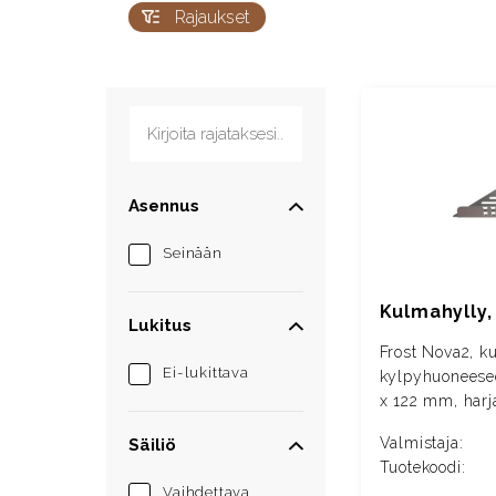
Rajaukset
Kirjoita rajataksesi...
Asennus
Seinään
Kulmahylly, 
Lukitus
Frost Nova2, k
Ei-lukittava
kylpyhuoneese
x 122 mm, harj
Valmistaja:
Säiliö
Tuotekoodi:
Vaihdettava