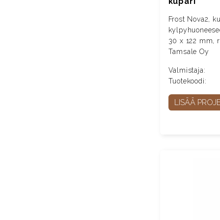
kupari
Frost Nova2, k
kylpyhuoneese
30 x 122 mm, rst
Tamsale Oy
Valmistaja:
Tuotekoodi:
LISÄÄ PROJE