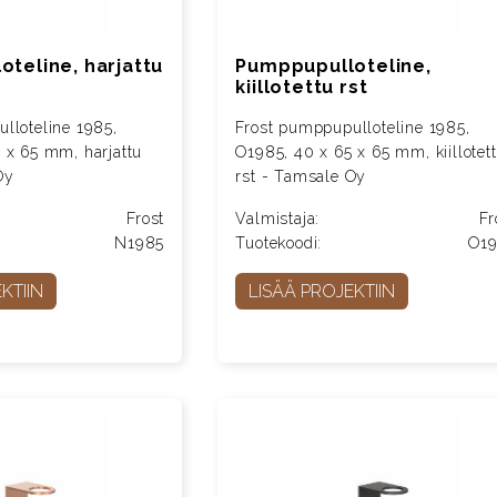
teline, harjattu
Pumppupulloteline,
kiillotettu rst
lloteline 1985,
Frost pumppupulloteline 1985,
 x 65 mm, harjattu
O1985, 40 x 65 x 65 mm, kiillotet
Oy
rst - Tamsale Oy
Frost
Valmistaja:
Fr
N1985
Tuotekoodi:
O1
KTIIN
LISÄÄ PROJEKTIIN