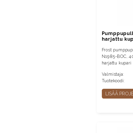
Pumppupullo
harjattu ku
Frost pumppupu
N1985-BOC, 40
harjattu kupar
Valmistaja:
Tuotekoodi:
LISÄÄ PROJE