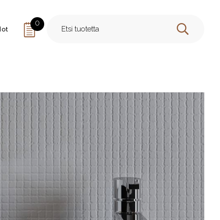
0
dot
HAE