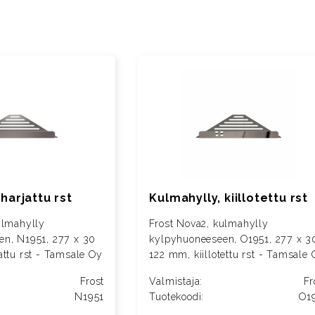
harjattu rst
Kulmahylly, kiillotettu rst
ulmahylly
Frost Nova2, kulmahylly
en, N1951, 277 x 30
kylpyhuoneeseen, O1951, 277 x 3
attu rst - Tamsale Oy
122 mm, kiillotettu rst - Tamsale
Frost
Valmistaja:
Fr
N1951
Tuotekoodi:
O1