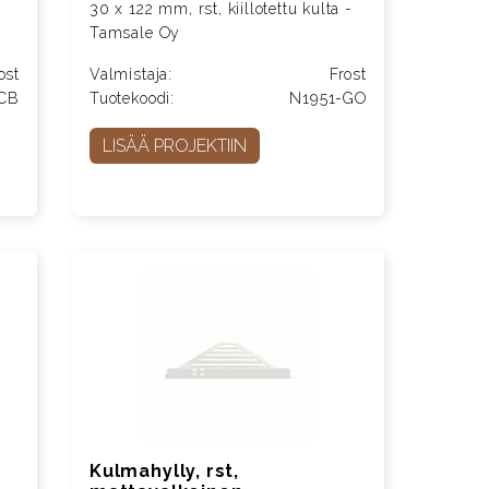
30 x 122 mm, rst, kiillotettu kulta -
Tamsale Oy
ost
Valmistaja:
Frost
BCB
Tuotekoodi:
N1951-GO
LISÄÄ PROJEKTIIN
Kulmahylly, rst,