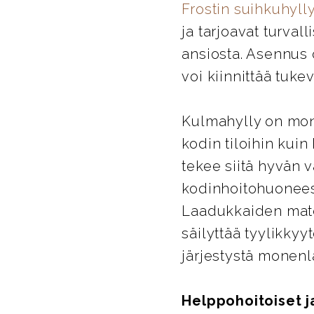
Frostin suihkuhylly
ja tarjoavat turval
ansiosta. Asennus 
voi kiinnittää tuk
Kulmahylly on moni
kodin tiloihin kui
tekee siitä hyvän v
kodinhoitohuoneese
Laadukkaiden mater
säilyttää tyylikkyy
järjestystä monenla
Helppohoitoiset j