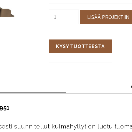
LISÄÄ PROJEKTIIN
KYSY TUOTTEESTA
1951
isesti suunnitellut kulmahyllyt on luotu tuom