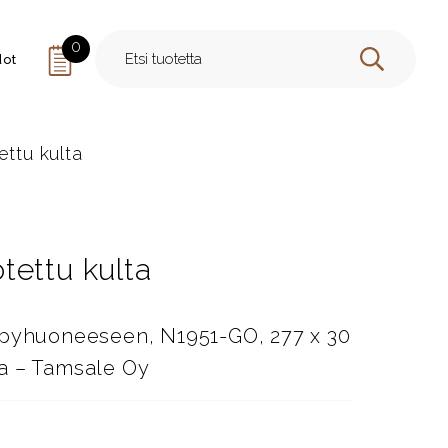
0
dot
HAE
tettu kulta
otettu kulta
lpyhuoneeseen, N1951-GO, 277 x 30
lta – Tamsale Oy