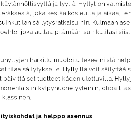
äytännöllisyyttä ja tyyliä. Hyllyt on valmist
eräksestä, joka kestää kosteutta ja aikaa, te
suihkutilan säilytysratkaisuihin. Kulmaan ase
toehto, joka auttaa pitämään suihkutilasi siist
uhyllyjen harkittu muotoilu tekee niistä help
et tilaa säilytykselle. Hyllyillä voit säilyttä
 päivittäiset tuotteet käden ulottuvilla. Hylly
 monenlaisiin kylpyhuonetyyleihin, olipa tila
 klassinen.
sityiskohdat ja helppo asennus