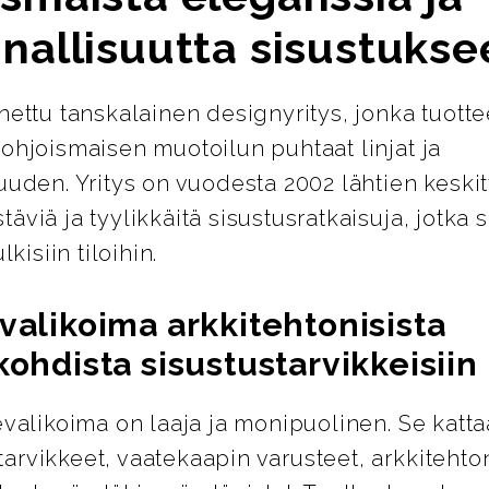
nallisuutta sisustukse
nettu tanskalainen designyritys, jonka tuotte
ohjoismaisen muotoilun puhtaat linjat ja
uuden. Yritys on vuodesta 2002 lähtien keskit
äviä ja tyylikkäitä sisustusratkaisuja, jotka s
lkisiin tiloihin.
valikoima arkkitehtonisista
kohdista sisustustarvikkeisiin
evalikoima on laaja ja monipuolinen. Se katta
rvikkeet, vaatekaapin varusteet, arkkitehton