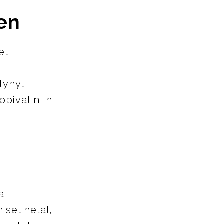
en
et
tynyt
opivat niin
a
iset helat,