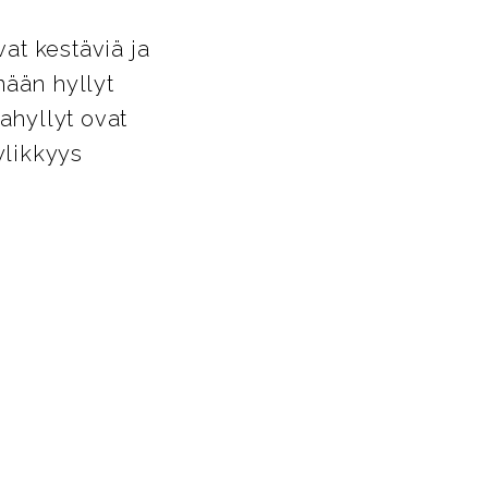
at kestäviä ja
ämään hyllyt
ahyllyt ovat
ylikkyys
!