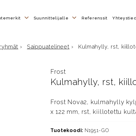
otemerkit
Suunnittelijalle
Referenssit
Yhteystie
ryhmät
›
Saippuatelineet
›
Kulmahylly, rst, kiillo
lle
Frost
Kulmahylly, rst, kiill
Frost Nova2, kulmahylly ky
x 122 mm, rst, kiillotettu ku
Tuotekoodi:
N1951-GO