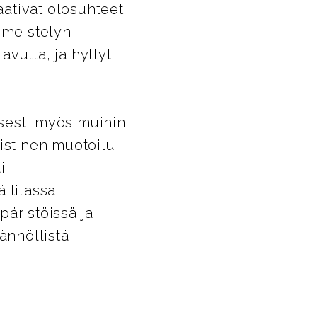
ativat olosuhteet
iimeistelyn
vulla, ja hyllyt
isesti myös muihin
listinen muotoilu
i
 tilassa.
päristöissä ja
ännöllistä