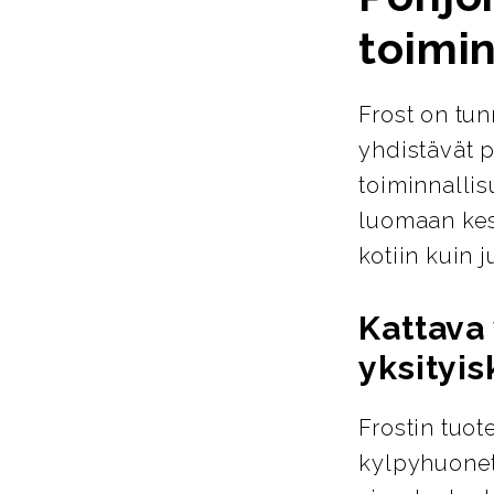
toimin
Frost on tun
yhdistävät p
toiminnallis
luomaan kest
kotiin kuin ju
Kattava 
yksityis
Frostin tuot
kylpyhuoneta