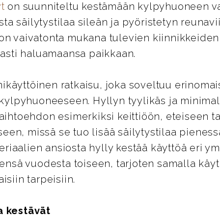
t
on suunniteltu kestämään kylpyhuoneen va
lista säilytystilaa sileän ja pyöristetyn reunav
on vaivatonta mukana tulevien kiinnikkeiden a
evasti haluamaansa paikkaan.
käyttöinen ratkaisu, joka soveltuu erinoma
n kylpyhuoneeseen. Hyllyn tyylikäs ja minima
aihtoehdon esimerkiksi keittiöön, eteiseen ta
en, missä se tuo lisää säilytystilaa pienessä
iaalien ansiosta hylly kestää käyttöä eri ym
tensä vuodesta toiseen, tarjoten samalla käyt
isiin tarpeisiin.
a kestävät