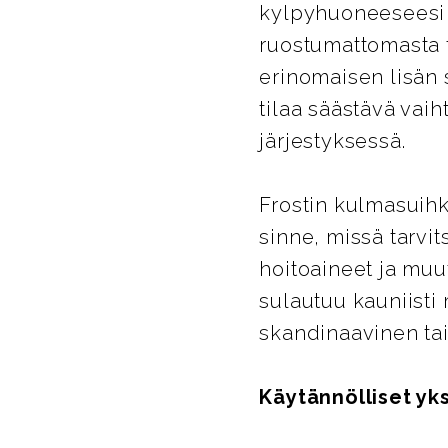
kylpyhuoneeseesi k
ruostumattomasta t
erinomaisen lisän 
tilaa säästävä vaih
järjestyksessä.
Frostin kulmasuihk
sinne, missä tarvits
hoitoaineet ja muut
sulautuu kauniisti
skandinaavinen tai
Käytännölliset yk