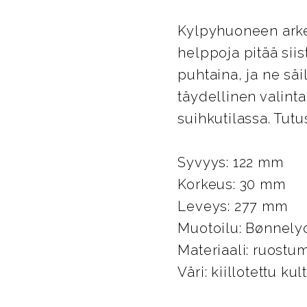
Kylpyhuoneen arkee
helppoja pitää siis
puhtaina, ja ne säi
täydellinen valinta
suihkutilassa. Tut
Syvyys: 122 mm
Korkeus: 30 mm
Leveys: 277 mm
Muotoilu: Bønnel
Materiaali: ruostu
Väri: kiillotettu kul