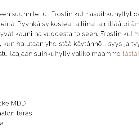
n suunnitellut Frostin kulmasuihkuhyllyt ov
teinä. Pyyhkäisy kostealla liinalla riittää pit
lyvät kauniina vuodesta toiseen. Frostin kulm
, kun halutaan yhdistää käytännöllisyys ja ty
ustu laajaan suihkuhylly valikoimaamme
tästä
ycke MDD
maton teräs
ta