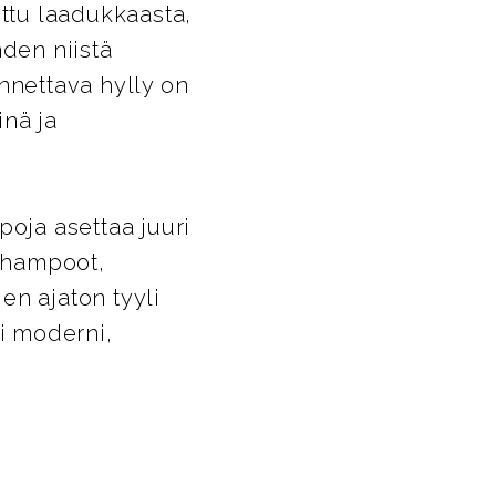
ettu laadukkaasta,
hden niistä
nnettava hylly on
inä ja
poja asettaa juuri
ä shampoot,
jen ajaton tyyli
si moderni,