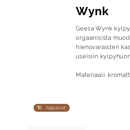
Wynk
Geesa Wynk kylpyh
orgaanisista muodoi
hienovaraisten kaa
useisiin kylpyhuon
Materiaali: kromat
Rajaukset