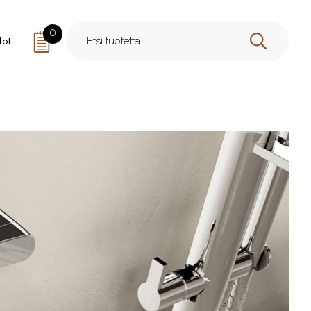
0
dot
HAE