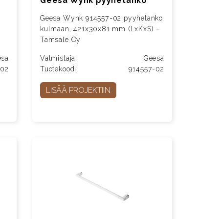
Geesa Wynk pyyhetanko
Geesa Wynk 914557-02 pyyhetanko
kulmaan, 421x30x81 mm (LxKxS) –
Tamsale Oy
esa
Valmistaja:
Geesa
-02
Tuotekoodi:
914557-02
LISÄÄ PROJEKTIIN