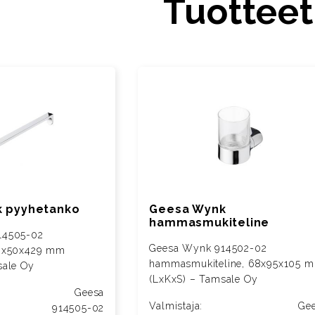
Tuotteet
 pyyhetanko
Geesa Wynk
hammasmukiteline
14505-02
Geesa Wynk 914502-02
30x50x429 mm
hammasmukiteline, 68x95x105 
sale Oy
(LxKxS) – Tamsale Oy
Geesa
Valmistaja:
Ge
914505-02