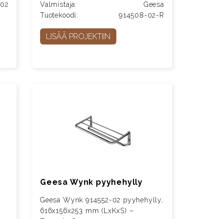
-02
Valmistaja:
Geesa
Tuotekoodi:
914508-02-R
LISÄÄ PROJEKTIIN
Geesa Wynk pyyhehylly
Geesa Wynk 914552-02 pyyhehylly,
616x156x253 mm (LxKxS) –