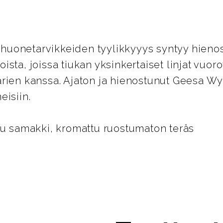
uonetarvikkeiden tyylikkyyys syntyy hienos
sta, joissa tiukan yksinkertaiset linjat vuoro
rien kanssa. Ajaton ja hienostunut Geesa Wyn
eisiin.
tu samakki, kromattu ruostumaton teräs