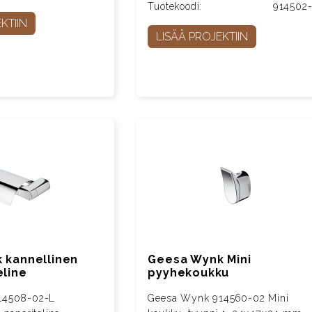
Tuotekoodi:
914502
KTIIN
LISÄÄ PROJEKTIIN
 kannellinen
Geesa Wynk Mini
eline
pyyhekoukku
14508-02-L
Geesa Wynk 914560-02 Mini