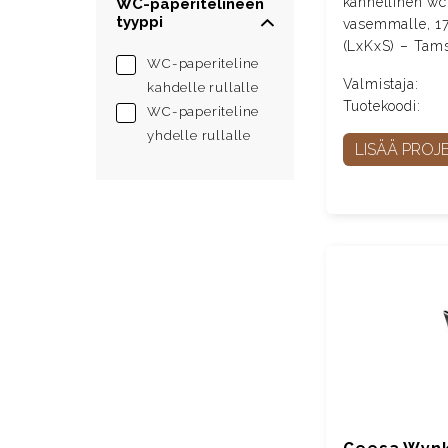
kannellinen wc-
WC-paperitelineen
tyyppi
vasemmalle, 
(LxKxS) – Tam
WC-paperiteline
Valmistaja:
kahdelle rullalle
Tuotekoodi:
WC-paperiteline
yhdelle rullalle
LISÄÄ PROJE