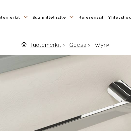
otemerkit
Suunnittelijalle
Referenssit
Yhteystie
Tuotemerkit
›
Geesa
›
Wynk
Etusivulle