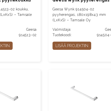
 pyyhekoukku
Geesa Wynk pyyherengas
4513-02 koukku,
Geesa Wynk 914504-02
LxKxS) – Tamsale
pyyherengas, 180x198x43 mm
(LxKxS) – Tamsale Oy
Geesa
Valmistaja:
Ge
914513-02
Tuotekoodi:
914504
KTIIN
LISÄÄ PROJEKTIIN