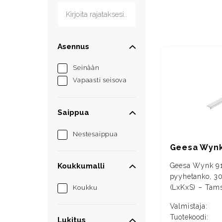
Kirjoita rajataksesi...
Asennus
Seinään
Vapaasti seisova
Saippua
Nestesaippua
Geesa Wynk
Geesa Wynk 9
Koukkumalli
pyyhetanko, 
(LxKxS) – Tam
Koukku
Valmistaja:
Tuotekoodi:
Lukitus