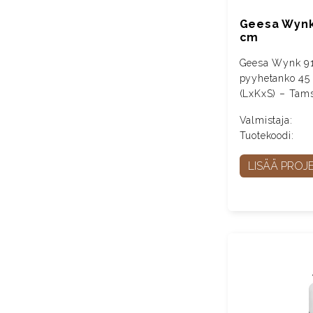
Geesa Wynk
cm
Geesa Wynk 9
pyyhetanko 4
(LxKxS) – Tam
Valmistaja:
Tuotekoodi:
LISÄÄ PROJE