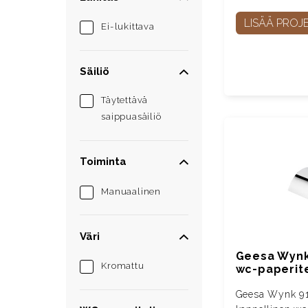
LISÄÄ PROJE
Ei-lukittava
Säiliö
Täytettävä
saippuasäiliö
Toiminta
Manuaalinen
Väri
Geesa Wynk
Kromattu
wc-paperit
Geesa Wynk 9