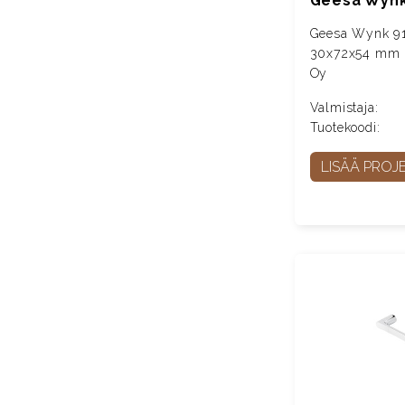
Geesa Wynk
Geesa Wynk 91
30x72x54 mm (
Oy
Valmistaja:
Tuotekoodi:
LISÄÄ PROJE