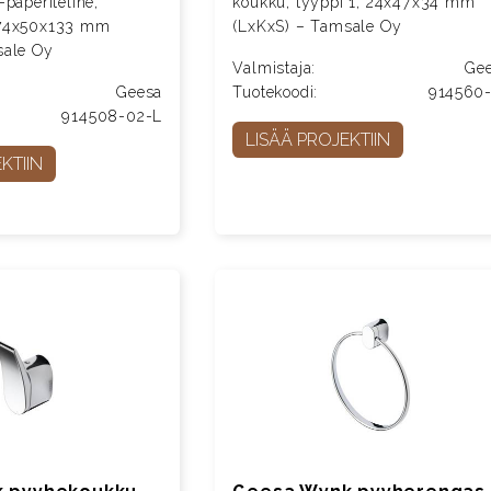
paperiteline,
koukku, tyyppi 1, 24x47x34 mm
174x50x133 mm
(LxKxS) – Tamsale Oy
sale Oy
Valmistaja:
Ge
Geesa
Tuotekoodi:
914560
914508-02-L
LISÄÄ PROJEKTIIN
KTIIN