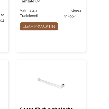
Tamsale Oy
Valmistaja:
Geesa
esa
Tuotekoodi:
914552-02
-02
LISÄÄ PROJEKTIIN