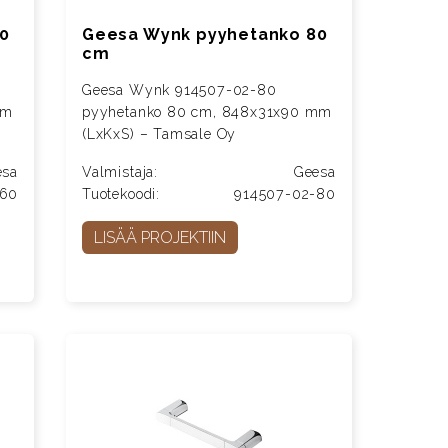
0
Geesa Wynk pyyhetanko 80
cm
Geesa Wynk 914507-02-80
mm
pyyhetanko 80 cm, 848x31x90 mm
(LxKxS) – Tamsale Oy
esa
Valmistaja:
Geesa
-60
Tuotekoodi:
914507-02-80
LISÄÄ PROJEKTIIN