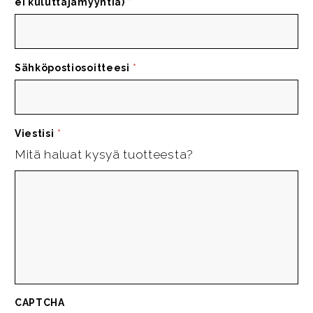
ei kuluttajamyyntiä)
*
Sähköpostiosoitteesi
*
Viestisi
*
Mitä haluat kysyä tuotteesta?
CAPTCHA