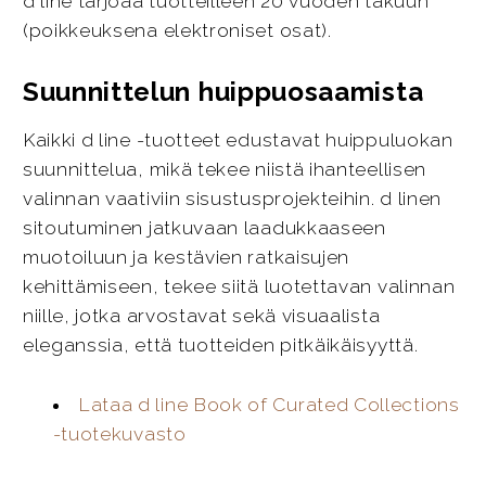
d line tarjoaa tuotteilleen 20 vuoden takuun
(poikkeuksena elektroniset osat).
Suunnittelun huippuosaamista
Kaikki d line -tuotteet edustavat huippuluokan
suunnittelua, mikä tekee niistä ihanteellisen
valinnan vaativiin sisustusprojekteihin. d linen
sitoutuminen jatkuvaan laadukkaaseen
muotoiluun ja kestävien ratkaisujen
kehittämiseen, tekee siitä luotettavan valinnan
niille, jotka arvostavat sekä visuaalista
eleganssia, että tuotteiden pitkäikäisyyttä.
Lataa d line Book of Curated Collections
-tuotekuvasto