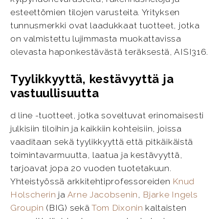
esteettömien tilojen varusteita. Yrityksen
tunnusmerkki ovat laadukkaat tuotteet, jotka
on valmistettu lujimmasta muokattavissa
olevasta haponkestävästä teräksestä, AISI316.
Tyylikkyyttä, kestävyyttä ja
vastuullisuutta
d line -tuotteet, jotka soveltuvat erinomaisesti
julkisiin tiloihin ja kaikkiin kohteisiin, joissa
vaaditaan sekä tyylikkyyttä että pitkäikäistä
toimintavarmuutta, laatua ja kestävyyttä,
tarjoavat jopa 20 vuoden tuotetakuun.
Yhteistyössä arkkitehtiprofessoreiden
Knud
Holscherin
ja
Arne Jacobsenin
,
Bjarke Ingels
Groupin
(BIG) sekä
Tom Dixonin
kaltaisten