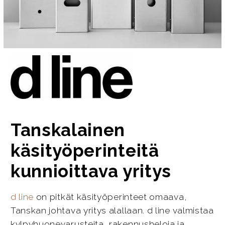
Tanskalainen
käsityöperinteitä
kunnioittava yritys
d line
on pitkät käsityöperinteet omaava,
Tanskan johtava yritys alallaan. d line valmistaa
kylpyhuonevarusteita, rakennusheloja ja