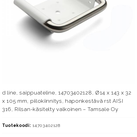
d line, saippuateline, 14703402128, Ø14 x 143 x 32
x 105 mm, piilokiinnitys, haponkestävä rst AISI
316, Rilsan-käsitelty valkoinen – Tamsale Oy
Tuotekoodi:
14703402128