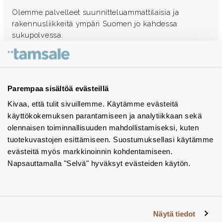
Olemme palvelleet suunnitteluammattilaisia ja
rakennusliikkeitä ympäri Suomen jo kahdessa
sukupolvessa.
Ota yhteyttä - autamme mielellämme
Tuotekuvastot
Parempaa sisältöä evästeillä
Kivaa, että tulit sivuillemme. Käytämme evästeitä
Instagram
käyttökokemuksen parantamiseen ja analytiikkaan sekä
BIM-objektit
olennaisen toiminnallisuuden mahdollistamiseksi, kuten
tuotekuvastojen esittämiseen. Suostumuksellasi käytämme
Yhteystiedot
evästeitä myös markkinoinnin kohdentamiseen.
Napsauttamalla "Selvä" hyväksyt evästeiden käytön.
Tiedotteet
Tietosuojaseloste
Tietoa evästeistä
Näytä tiedot