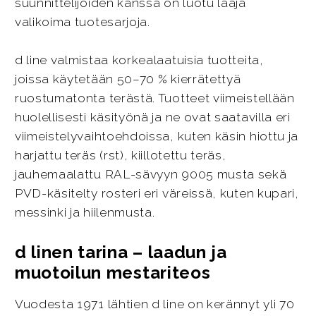
suunnittelijoiden kanssa on luotu laaja
valikoima tuotesarjoja.
d line valmistaa korkealaatuisia tuotteita,
joissa käytetään 50–70 % kierrätettyä
ruostumatonta terästä. Tuotteet viimeistellään
huolellisesti käsityönä ja ne ovat saatavilla eri
viimeistelyvaihtoehdoissa, kuten käsin hiottu ja
harjattu teräs (rst), kiillotettu teräs,
jauhemaalattu RAL-sävyyn 9005 musta sekä
PVD-käsitelty rosteri eri väreissä, kuten kupari,
messinki ja hiilenmusta.
d linen tarina – laadun ja
muotoilun mestariteos
Vuodesta 1971 lähtien d line on kerännyt yli 70