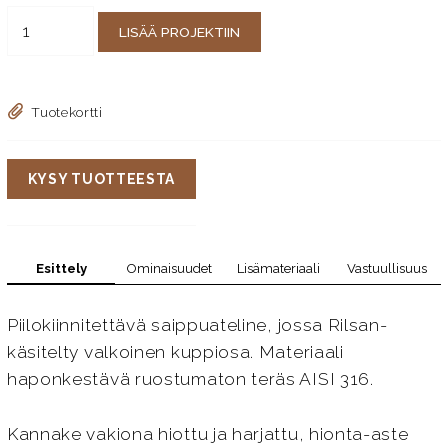
LISÄÄ PROJEKTIIN
Tuotekortti
KYSY TUOTTEESTA
Esittely
Ominaisuudet
Lisämateriaali
Vastuullisuus
Piilokiinnitettävä saippuateline, jossa Rilsan-
käsitelty valkoinen kuppiosa. Materiaali
haponkestävä ruostumaton teräs AISI 316.
Kannake vakiona hiottu ja harjattu, hionta-aste