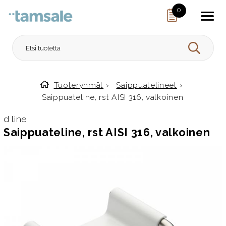
Skip to content
0
HAE
Tuoteryhmät
›
Saippuatelineet
›
Etusivulle
Saippuateline, rst AISI 316, valkoinen
d line
Saippuateline, rst AISI 316, valkoinen