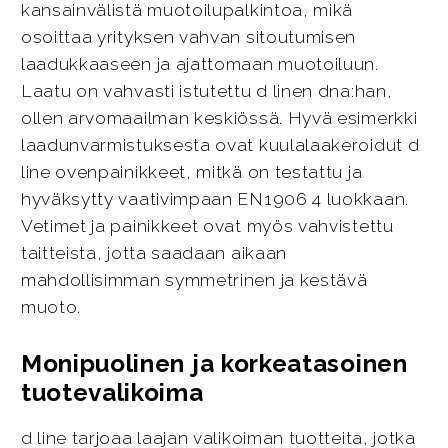
kansainvälistä muotoilupalkintoa, mikä
osoittaa yrityksen vahvan sitoutumisen
laadukkaaseen ja ajattomaan muotoiluun.
Laatu on vahvasti istutettu d linen dna:han,
ollen arvomaailman keskiössä. Hyvä esimerkki
laadunvarmistuksesta ovat kuulalaakeroidut d
line ovenpainikkeet, mitkä on testattu ja
hyväksytty vaativimpaan EN1906 4 luokkaan.
Vetimet ja painikkeet ovat myös vahvistettu
taitteista, jotta saadaan aikaan
mahdollisimman symmetrinen ja kestävä
muoto.
Monipuolinen ja korkeatasoinen
tuotevalikoima
d line tarjoaa laajan valikoiman tuotteita, jotka