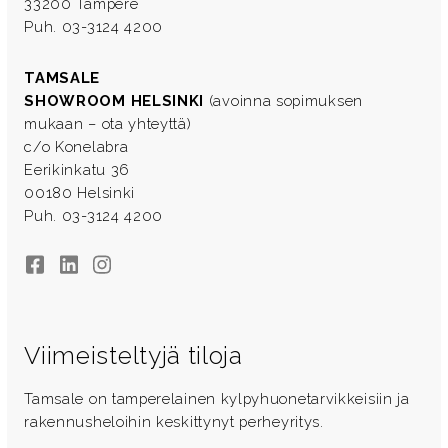
33200 Tampere
Puh. 03-3124 4200
TAMSALE
SHOWROOM HELSINKI
(avoinna sopimuksen
mukaan – ota yhteyttä)
c/o Konelabra
Eerikinkatu 36
00180 Helsinki
Puh. 03-3124 4200
Facebook
LinkedIn
Instagram
Viimeisteltyjä tiloja
Tamsale on tamperelainen kylpyhuonetarvikkeisiin ja
rakennusheloihin keskittynyt perheyritys.