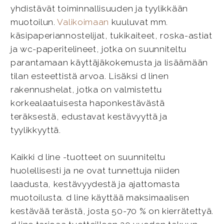
yhdistävät toiminnallisuuden ja tyylikkään
muotoilun.
Valikoimaan
kuuluvat mm.
käsipaperiannostelijat, tukikaiteet, roska-astiat
ja wc-paperitelineet, jotka on suunniteltu
parantamaan käyttäjäkokemusta ja lisäämään
tilan esteettistä arvoa. Lisäksi d linen
rakennushelat, jotka on valmistettu
korkealaatuisesta haponkestävästä
teräksestä, edustavat kestävyyttä ja
tyylikkyyttä.
Kaikki d line -tuotteet on suunniteltu
huolellisesti ja ne ovat tunnettuja niiden
laadusta, kestävyydestä ja ajattomasta
muotoilusta. d line käyttää maksimaalisen
kestävää terästä, josta 50-70 % on kierrätettyä.