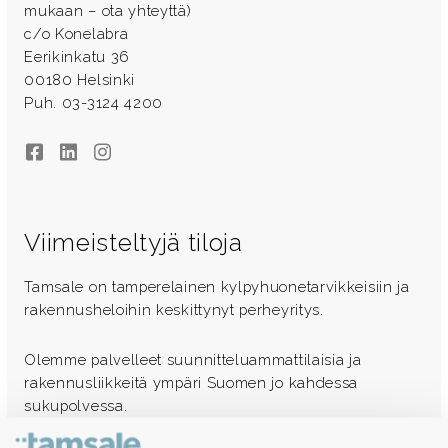
mukaan – ota yhteyttä)
c/o Konelabra
Eerikinkatu 36
00180 Helsinki
Puh. 03-3124 4200
Facebook
LinkedIn
Instagram
Viimeisteltyjä tiloja
Tamsale on tamperelainen kylpyhuonetarvikkeisiin ja
rakennusheloihin keskittynyt perheyritys.
Olemme palvelleet suunnitteluammattilaisia ja
rakennusliikkeitä ympäri Suomen jo kahdessa
sukupolvessa.