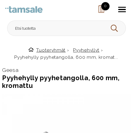
Skip to content
0
HAE
Tuoteryhmät
›
Pyyhehyllyt
›
Etusivulle
Pyyhehylly pyyhetangolla, 600 mm, kromat...
Geesa
Pyyhehylly pyyhetangolla, 600 mm,
kromattu