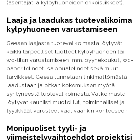
(asentajat ja kylpyhuoneiden erikoisliikkeet).
Laaja ja laadukas tuotevalikoima
kylpyhuoneen varustamiseen
Geesan laajasta tuotevalikoimasta löytyvät
kaikki tarpeelliset tuotteet kylpyhuoneen tai
wc-tilan varustamiseen, mm. pyyhekoukut, wc-
paperitelineet, saippuatelineet sekä muut
tarvikkeet. Geesa tunnetaan tinkimättömästä
laadustaan ja pitkän kokemuksen myötä
syntyneestä tuotevalikoimasta. Valikoimasta
löytyvät kauniisti muotoillut, toiminnalliset ja
tyylikkäät varusteet vaativaankin kohteeseen.
Monipuoliset tyyli- ja
viimeistelyvaihtoehdot projektisi