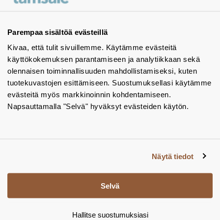
Ota yhteyttä - autamme mielellämme
Tuotekuvastot
Parempaa sisältöä evästeillä
Kivaa, että tulit sivuillemme. Käytämme evästeitä
Instagram
käyttökokemuksen parantamiseen ja analytiikkaan sekä
BIM-objektit
olennaisen toiminnallisuuden mahdollistamiseksi, kuten
tuotekuvastojen esittämiseen. Suostumuksellasi käytämme
Yhteystiedot
evästeitä myös markkinoinnin kohdentamiseen.
Napsauttamalla "Selvä" hyväksyt evästeiden käytön.
Tiedotteet
Tietosuojaseloste
Tietoa evästeistä
Näytä tiedot
Evästeasetukset
Selvä
Hallitse suostumuksiasi