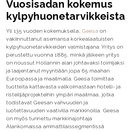
Vuosisadan kokemus
kylpyhuonetarvikkeista
Yli 135 vuoden kokemuksella,
Geesa
on
vakiinnuttanut asemansa korkealaatuisten
kylpyhuonetarvikkeiden valmistajana. Yritys on
perustettu vuonna 1885, minkä jälkeen yritys
on noussut Hollannin alan johtavaksi toimijaksi
ja laajentanut myyntiään jopa 65 maahan
Euroopassa ja maailmalla. Geesa toimittaa
tuotteita kattavasta valikoimastaan hotelli- ja
risteilijäprojekteihin ympäri maailmaa, jotka
todistavat Geesan vahvuuden ja
luotettavuuden vaativilla markkinoilla. Geesa
on myös tunnettu markkinajohtaja
Alankomaissa ammattilaissegmentissä