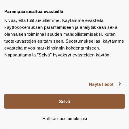
Tuotekuvastot
Parempaa sisältöä evästeillä
Kivaa, että tulit sivuillemme. Käytämme evästeitä
Instagram
käyttökokemuksen parantamiseen ja analytiikkaan sekä
BIM-objektit
olennaisen toiminnallisuuden mahdollistamiseksi, kuten
tuotekuvastojen esittämiseen. Suostumuksellasi käytämme
Yhteystiedot
evästeitä myös markkinoinnin kohdentamiseen.
Napsauttamalla "Selvä" hyväksyt evästeiden käytön.
Tiedotteet
Tietosuojaseloste
Tietoa evästeistä
Näytä tiedot
Evästeasetukset
Selvä
Hallitse suostumuksiasi
© Tamsale 2026