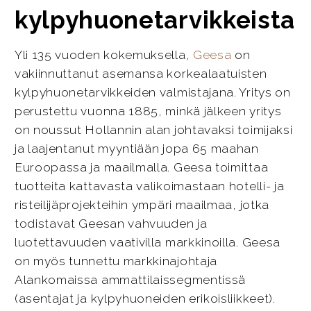
kylpyhuonetarvikkeista
Yli 135 vuoden kokemuksella,
Geesa
on
vakiinnuttanut asemansa korkealaatuisten
kylpyhuonetarvikkeiden valmistajana. Yritys on
perustettu vuonna 1885, minkä jälkeen yritys
on noussut Hollannin alan johtavaksi toimijaksi
ja laajentanut myyntiään jopa 65 maahan
Euroopassa ja maailmalla. Geesa toimittaa
tuotteita kattavasta valikoimastaan hotelli- ja
risteilijäprojekteihin ympäri maailmaa, jotka
todistavat Geesan vahvuuden ja
luotettavuuden vaativilla markkinoilla. Geesa
on myös tunnettu markkinajohtaja
Alankomaissa ammattilaissegmentissä
(asentajat ja kylpyhuoneiden erikoisliikkeet).