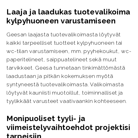
Laaja ja laadukas tuotevalikoima
kylpyhuoneen varustamiseen
Geesan laajasta tuotevalikoimasta löytyvät
kaikki tarpeelliset tuotteet kylpyhuoneen tai
wc-tilan varustamiseen, mm. pyyhekoukut, wc-
paperitelineet, saippuatelineet sekä muut
tarvikkeet. Geesa tunnetaan tinkimättömästä
laadustaan ja pitkän kokemuksen myötä
syntyneestä tuotevalikoimasta. Valikoimasta
löytyvät kauniisti muotoillut, toiminnalliset ja
tyylikkäät varusteet vaativaankin kohteeseen.
Monipuoliset tyyli- ja
viimeistelyvaihtoehdot projektisi
tarpeisiin