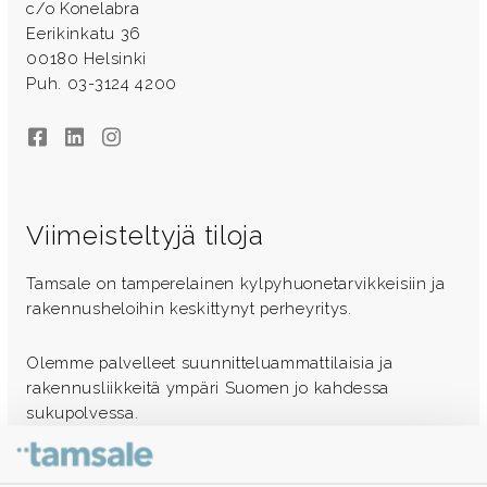
c/o Konelabra
Eerikinkatu 36
00180 Helsinki
Puh. 03-3124 4200
Facebook
LinkedIn
Instagram
Viimeisteltyjä tiloja
Tamsale on tamperelainen kylpyhuonetarvikkeisiin ja
rakennusheloihin keskittynyt perheyritys.
Olemme palvelleet suunnitteluammattilaisia ja
rakennusliikkeitä ympäri Suomen jo kahdessa
sukupolvessa.
Ota yhteyttä - autamme mielellämme