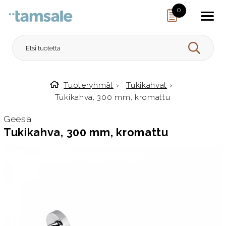
Skip to content
0
HAE
Tuoteryhmät
›
Tukikahvat
›
Etusivulle
Tukikahva, 300 mm, kromattu
Geesa
Tukikahva, 300 mm, kromattu