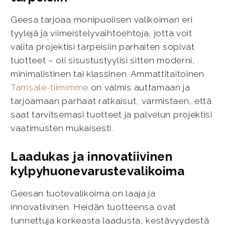
Geesa tarjoaa monipuolisen valikoiman eri
tyylejä ja viimeistelyvaihtoehtoja, jotta voit
valita projektisi tarpeisiin parhaiten sopivat
tuotteet – oli sisustustyylisi sitten moderni,
minimalistinen tai klassinen. Ammattitaitoinen
Tamsale-tiimimme
on valmis auttamaan ja
tarjoamaan parhaat ratkaisut, varmistaen, että
saat tarvitsemasi tuotteet ja palvelun projektisi
vaatimusten mukaisesti.
Laadukas ja innovatiivinen
kylpyhuonevarustevalikoima
Geesan tuotevalikoima on laaja ja
innovatiivinen. Heidän tuotteensa ovat
tunnettuja korkeasta laadusta, kestävyydestä