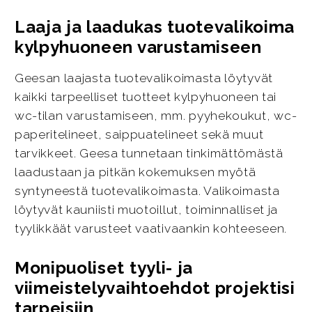
Laaja ja laadukas tuotevalikoima
kylpyhuoneen varustamiseen
Geesan laajasta tuotevalikoimasta löytyvät
kaikki tarpeelliset tuotteet kylpyhuoneen tai
wc-tilan varustamiseen, mm. pyyhekoukut, wc-
paperitelineet, saippuatelineet sekä muut
tarvikkeet. Geesa tunnetaan tinkimättömästä
laadustaan ja pitkän kokemuksen myötä
syntyneestä tuotevalikoimasta. Valikoimasta
löytyvät kauniisti muotoillut, toiminnalliset ja
tyylikkäät varusteet vaativaankin kohteeseen.
Monipuoliset tyyli- ja
viimeistelyvaihtoehdot projektisi
tarpeisiin