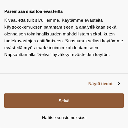
Tuotekuvastot
Parempaa sisältöä evästeillä
Kivaa, että tulit sivuillemme. Käytämme evästeitä
Instagram
käyttökokemuksen parantamiseen ja analytiikkaan sekä
BIM-objektit
olennaisen toiminnallisuuden mahdollistamiseksi, kuten
tuotekuvastojen esittämiseen. Suostumuksellasi käytämme
Yhteystiedot
evästeitä myös markkinoinnin kohdentamiseen.
Napsauttamalla "Selvä" hyväksyt evästeiden käytön.
Tiedotteet
Tietosuojaseloste
Tietoa evästeistä
Näytä tiedot
Evästeasetukset
Selvä
Hallitse suostumuksiasi
© Tamsale 2026