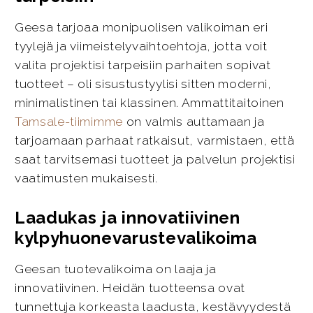
Geesa tarjoaa monipuolisen valikoiman eri
tyylejä ja viimeistelyvaihtoehtoja, jotta voit
valita projektisi tarpeisiin parhaiten sopivat
tuotteet – oli sisustustyylisi sitten moderni,
minimalistinen tai klassinen. Ammattitaitoinen
Tamsale-tiimimme
on valmis auttamaan ja
tarjoamaan parhaat ratkaisut, varmistaen, että
saat tarvitsemasi tuotteet ja palvelun projektisi
vaatimusten mukaisesti.
Laadukas ja innovatiivinen
kylpyhuonevarustevalikoima
Geesan tuotevalikoima on laaja ja
innovatiivinen. Heidän tuotteensa ovat
tunnettuja korkeasta laadusta, kestävyydestä