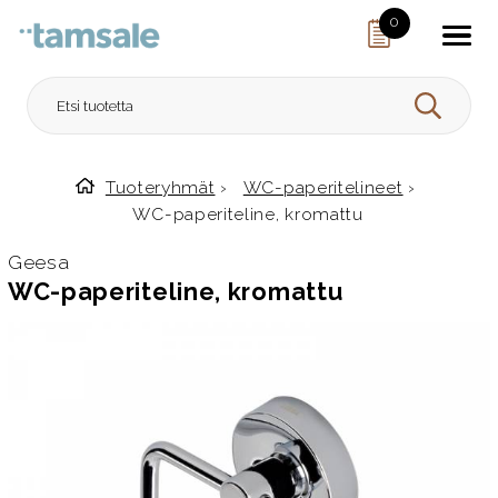
Skip to content
0
HAE
Tuoteryhmät
›
WC-paperitelineet
›
Etusivulle
WC-paperiteline, kromattu
Geesa
WC-paperiteline, kromattu