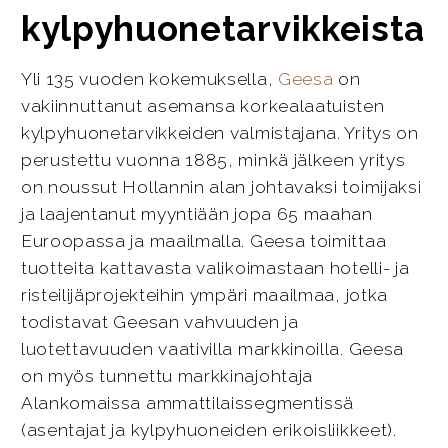
kylpyhuonetarvikkeista
Yli 135 vuoden kokemuksella,
Geesa
on
vakiinnuttanut asemansa korkealaatuisten
kylpyhuonetarvikkeiden valmistajana. Yritys on
perustettu vuonna 1885, minkä jälkeen yritys
on noussut Hollannin alan johtavaksi toimijaksi
ja laajentanut myyntiään jopa 65 maahan
Euroopassa ja maailmalla. Geesa toimittaa
tuotteita kattavasta valikoimastaan hotelli- ja
risteilijäprojekteihin ympäri maailmaa, jotka
todistavat Geesan vahvuuden ja
luotettavuuden vaativilla markkinoilla. Geesa
on myös tunnettu markkinajohtaja
Alankomaissa ammattilaissegmentissä
(asentajat ja kylpyhuoneiden erikoisliikkeet).