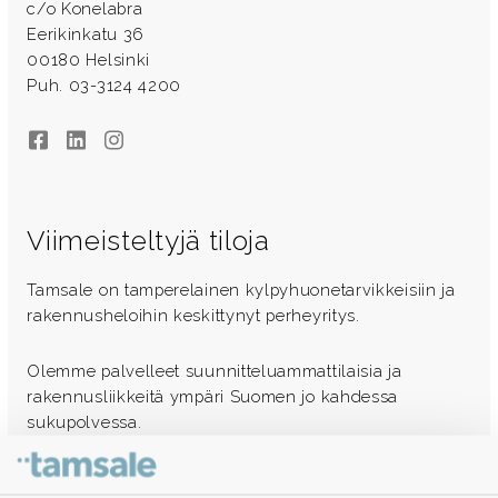
c/o Konelabra
Eerikinkatu 36
00180 Helsinki
Puh. 03-3124 4200
Facebook
LinkedIn
Instagram
Viimeisteltyjä tiloja
Tamsale on tamperelainen kylpyhuonetarvikkeisiin ja
rakennusheloihin keskittynyt perheyritys.
Olemme palvelleet suunnitteluammattilaisia ja
rakennusliikkeitä ympäri Suomen jo kahdessa
sukupolvessa.
Ota yhteyttä - autamme mielellämme