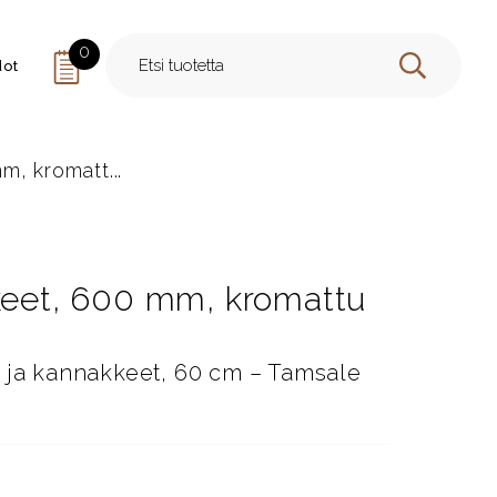
0
dot
HAE
m, kromatt...
kkeet, 600 mm, kromattu
y ja kannakkeet, 60 cm – Tamsale