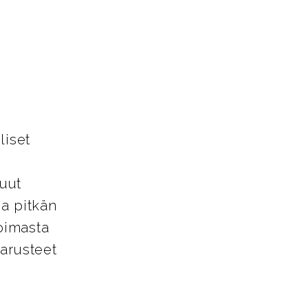
liset
uut
ja pitkän
oimasta
varusteet