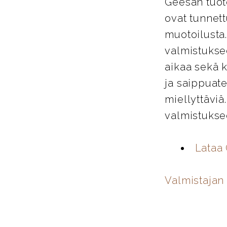
Geesan tuote
ovat tunnett
muotoilusta
valmistukse
aikaa sekä k
ja saippuate
miellyttäviä
valmistuksee
Lataa
Valmistajan 