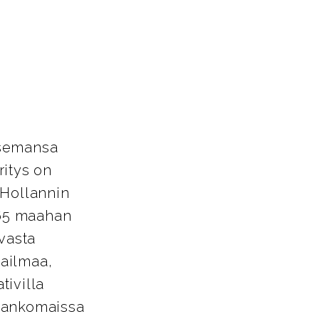
asemansa
ritys on
 Hollannin
 65 maahan
avasta
aailmaa,
tivilla
Alankomaissa