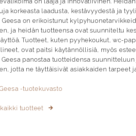
valikoima on laaja ja innovatiivinen. Heidän
uja korkeasta laadusta, kestävyydestä ja tyyl
. Geesa on erikoistunut kylpyhuonetarvikkei
en, ja heidän tuotteensa ovat suunniteltu k
äyttöä. Tuotteet, kuten pyyhekoukut, wc-pap
lineet, ovat paitsi käytännöllisiä, myös esteet
. Geesa panostaa tuotteidensa suunnitteluun 
n, jotta ne täyttäisivät asiakkaiden tarpeet j
 Geesa -tuotekuvasto
kaikki tuotteet