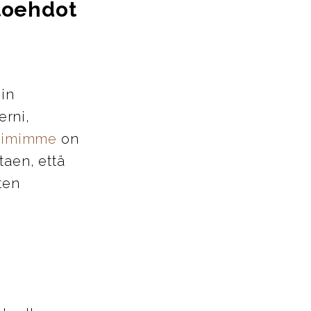
htoehdot
iin
erni,
tiimimme
on
taen, että
ten