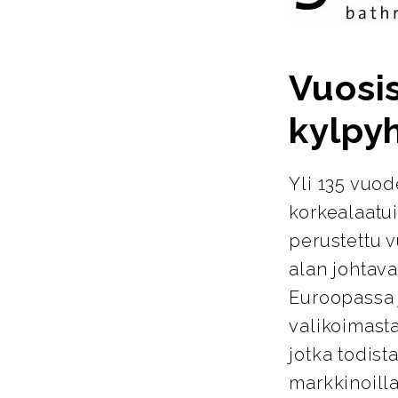
Vuosi
kylpy
Yli 135 vuo
korkealaatu
perustettu 
alan johtava
Euroopassa j
valikoimasta
jotka todist
markkinoill