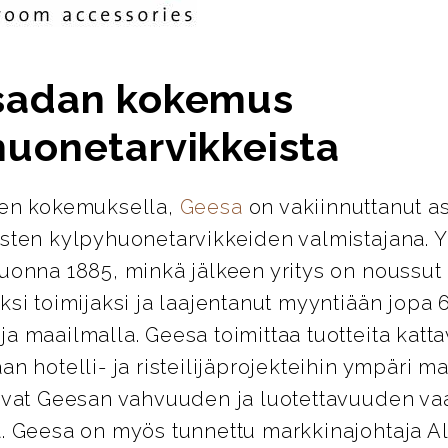
sadan kokemus
huonetarvikkeista
den kokemuksella,
Geesa
on vakiinnuttanut 
isten kylpyhuonetarvikkeiden valmistajana. Y
vuonna 1885, minkä jälkeen yritys on noussut
ksi toimijaksi ja laajentanut myyntiään jopa
a maailmalla. Geesa toimittaa tuotteita katt
an hotelli- ja risteilijäprojekteihin ympäri m
avat Geesan vahvuuden ja luotettavuuden vaa
a. Geesa on myös tunnettu markkinajohtaja 