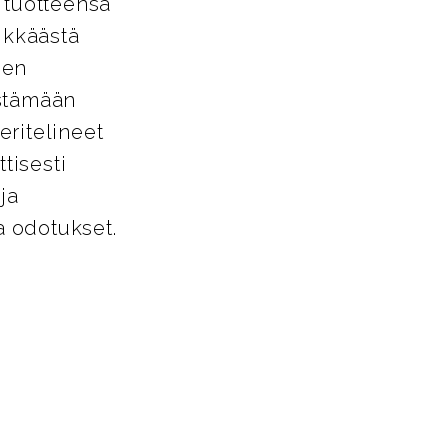
 tuotteensa
ikkäästä
den
estämään
eritelineet
tisesti
ja
a odotukset.