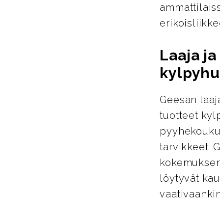
ammattilais
erikoisliikke
Laaja j
kylpyhu
Geesan laaja
tuotteet ky
pyyhekoukut
tarvikkeet. 
kokemuksen 
löytyvät kau
vaativaanki