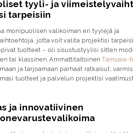
iset tyyli- ja viimeistelyvai
si tarpeisiin
a monipuolisen valikoiman eri tyylejä ja
ihtoehtoja, jotta voit valita projektisi tarpeis
pivat tuotteet – oli sisustustyylisi sitten mod
en tai klassinen. Ammattitaitoinen
Tamsale-
maan ja tarjoamaan parhaat ratkaisut, varmis
emasi tuotteet ja palvelun projektisi vaatimus
s ja innovatiivinen
onevarustevalikoima