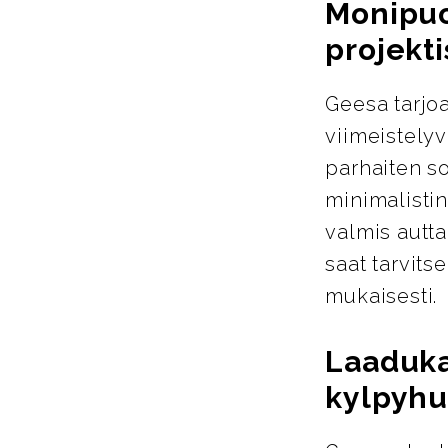
Monipuol
projekti
Geesa tarjoa
viimeistelyva
parhaiten so
minimalistin
valmis autta
saat tarvits
mukaisesti.
Laaduka
kylpyhu