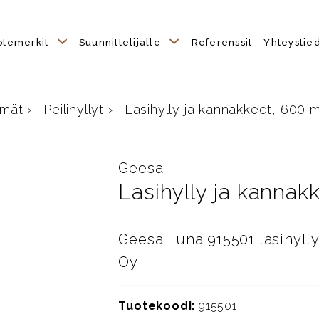
otemerkit
Suunnittelijalle
Referenssit
Yhteystie
hmät
›
Peilihyllyt
›
Lasihylly ja kannakkeet, 600 m
Geesa
Lasihylly ja kanna
Geesa Luna 915501 lasihyll
Oy
Tuotekoodi:
915501