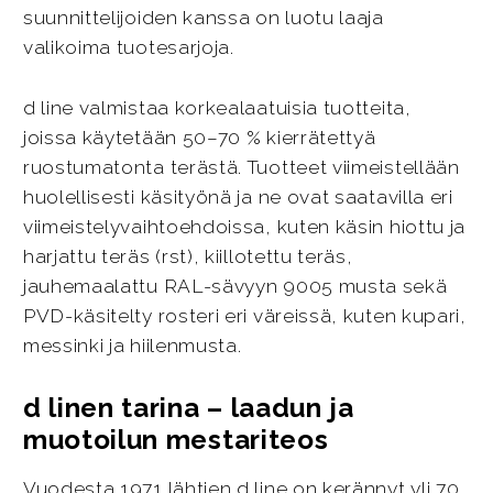
suunnittelijoiden kanssa on luotu laaja
valikoima tuotesarjoja.
d line valmistaa korkealaatuisia tuotteita,
joissa käytetään 50–70 % kierrätettyä
ruostumatonta terästä. Tuotteet viimeistellään
huolellisesti käsityönä ja ne ovat saatavilla eri
viimeistelyvaihtoehdoissa, kuten käsin hiottu ja
harjattu teräs (rst), kiillotettu teräs,
jauhemaalattu RAL-sävyyn 9005 musta sekä
PVD-käsitelty rosteri eri väreissä, kuten kupari,
messinki ja hiilenmusta.
d linen tarina – laadun ja
muotoilun mestariteos
Vuodesta 1971 lähtien d line on kerännyt yli 70