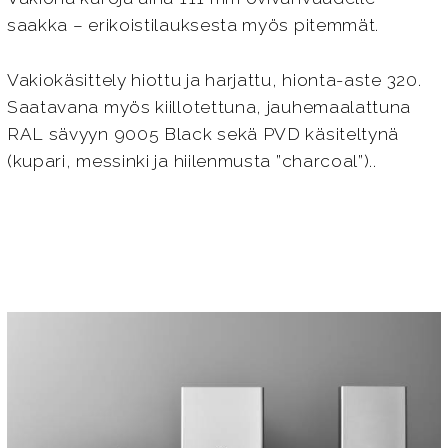
saakka – erikoistilauksesta myös pitemmät.
Vakiokäsittely hiottu ja harjattu, hionta-aste 320.
Saatavana myös kiillotettuna, jauhemaalattuna
RAL sävyyn 9005 Black sekä PVD käsiteltynä
(kupari, messinki ja hiilenmusta ”charcoal”)..