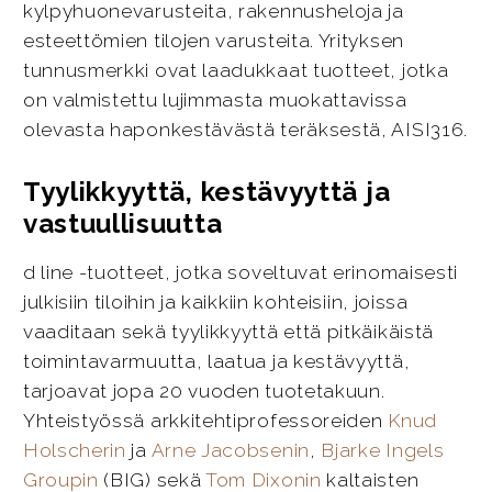
kylpyhuonevarusteita, rakennusheloja ja
esteettömien tilojen varusteita. Yrityksen
tunnusmerkki ovat laadukkaat tuotteet, jotka
on valmistettu lujimmasta muokattavissa
olevasta haponkestävästä teräksestä, AISI316.
Tyylikkyyttä, kestävyyttä ja
vastuullisuutta
d line -tuotteet, jotka soveltuvat erinomaisesti
julkisiin tiloihin ja kaikkiin kohteisiin, joissa
vaaditaan sekä tyylikkyyttä että pitkäikäistä
toimintavarmuutta, laatua ja kestävyyttä,
tarjoavat jopa 20 vuoden tuotetakuun.
Yhteistyössä arkkitehtiprofessoreiden
Knud
Holscherin
ja
Arne Jacobsenin
,
Bjarke Ingels
Groupin
(BIG) sekä
Tom Dixonin
kaltaisten