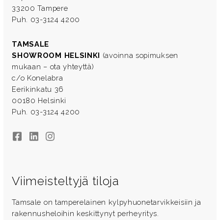
33200 Tampere
Puh. 03-3124 4200
TAMSALE
SHOWROOM HELSINKI
(avoinna sopimuksen
mukaan – ota yhteyttä)
c/o Konelabra
Eerikinkatu 36
00180 Helsinki
Puh. 03-3124 4200
Facebook
LinkedIn
Instagram
Viimeisteltyjä tiloja
Tamsale on tamperelainen kylpyhuonetarvikkeisiin ja
rakennusheloihin keskittynyt perheyritys.