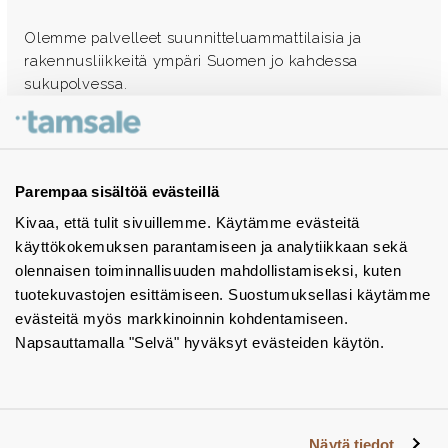
Olemme palvelleet suunnitteluammattilaisia ja
rakennusliikkeitä ympäri Suomen jo kahdessa
sukupolvessa.
Ota yhteyttä - autamme mielellämme
Tuotekuvastot
Parempaa sisältöä evästeillä
Kivaa, että tulit sivuillemme. Käytämme evästeitä
Instagram
käyttökokemuksen parantamiseen ja analytiikkaan sekä
BIM-objektit
olennaisen toiminnallisuuden mahdollistamiseksi, kuten
tuotekuvastojen esittämiseen. Suostumuksellasi käytämme
Yhteystiedot
evästeitä myös markkinoinnin kohdentamiseen.
Napsauttamalla "Selvä" hyväksyt evästeiden käytön.
Tiedotteet
Tietosuojaseloste
Tietoa evästeistä
Näytä tiedot