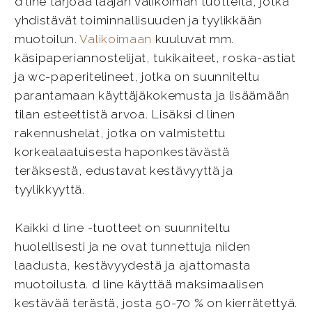
d line tarjoaa laajan valikoiman tuotteita, jotka
yhdistävät toiminnallisuuden ja tyylikkään
muotoilun.
Valikoimaan
kuuluvat mm.
käsipaperiannostelijat, tukikaiteet, roska-astiat
ja wc-paperitelineet, jotka on suunniteltu
parantamaan käyttäjäkokemusta ja lisäämään
tilan esteettistä arvoa. Lisäksi d linen
rakennushelat, jotka on valmistettu
korkealaatuisesta haponkestävästä
teräksestä, edustavat kestävyyttä ja
tyylikkyyttä.
Kaikki d line -tuotteet on suunniteltu
huolellisesti ja ne ovat tunnettuja niiden
laadusta, kestävyydestä ja ajattomasta
muotoilusta. d line käyttää maksimaalisen
kestävää terästä, josta 50-70 % on kierrätettyä.