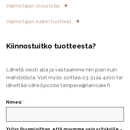
Valmistajan sivustolle
Valmistajan kaikki tuotteet
Kiinnostuitko tuotteesta?
Lähetä viesti alla ja vastaamme niin pian kuin
mahdollista. Voit myös soittaa 03-3124 4200 tai
lähettää sähköpostia tampere@tamsale.fi.
Nimesi
*
Yritys (huomioithan, että myymme vain yrityksille -