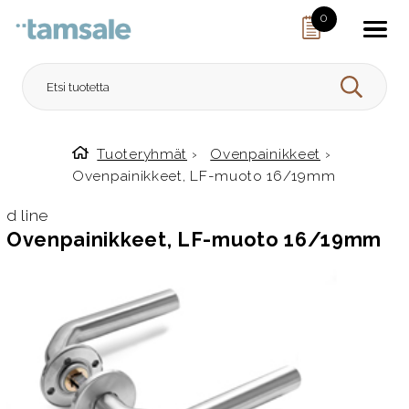
Skip to content
0
HAE
Tuoteryhmät
›
Ovenpainikkeet
›
Etusivulle
Ovenpainikkeet, LF-muoto 16/19mm
d line
Ovenpainikkeet, LF-muoto 16/19mm