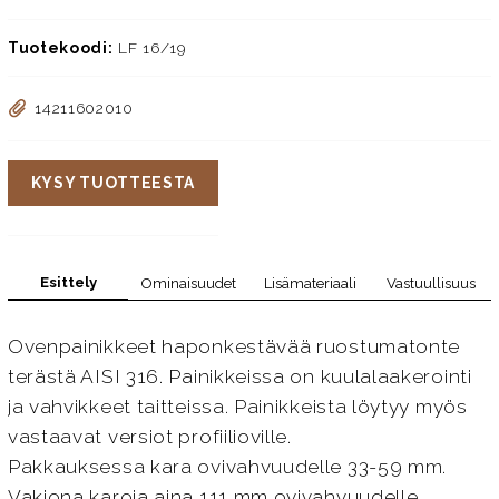
Tuotekoodi:
LF 16/19
14211602010
KYSY TUOTTEESTA
Esittely
Ominaisuudet
Lisämateriaali
Vastuullisuus
Ovenpainikkeet haponkestävää ruostumatonte
terästä AISI 316. Painikkeissa on kuulalaakerointi
ja vahvikkeet taitteissa. Painikkeista löytyy myös
vastaavat versiot profiilioville.
Pakkauksessa kara ovivahvuudelle 33-59 mm.
Vakiona karoja aina 111 mm ovivahvuudelle