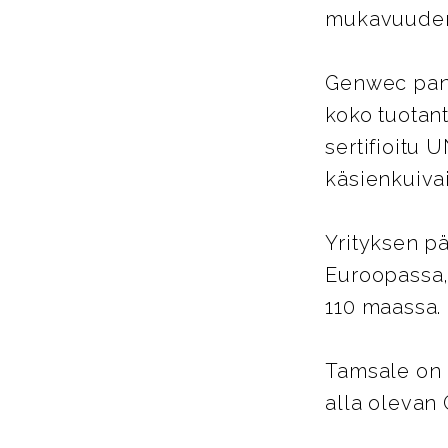
mukavuuden 
Genwec pano
koko tuotant
sertifioitu 
käsienkuiva
Yrityksen pä
Euroopassa,
110 maassa.
Tamsale on 
alla olevan