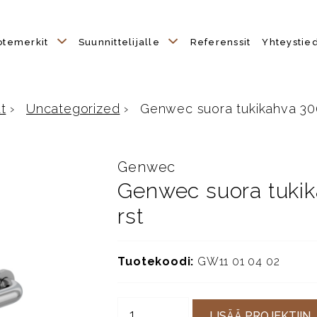
otemerkit
Suunnittelijalle
Referenssit
Yhteystie
t
›
Uncategorized
›
Genwec suora tukikahva 300 
Genwec
Genwec suora tukik
rst
Tuotekoodi:
GW11 01 04 02
LISÄÄ PROJEKTIIN