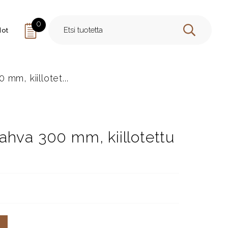
0
dot
HAE
mm, kiillotet...
ahva 300 mm, kiillotettu