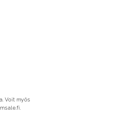
a. Voit myös
msale.fi.