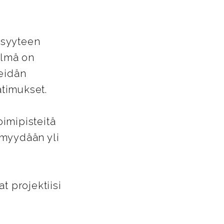
isyyteen
elmä on
heidän
timukset.
oimipisteitä
 myydään yli
 projektiisi