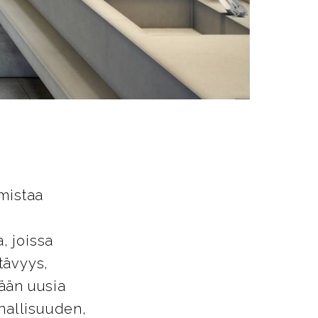
mistaa
, joissa
tävyys,
ään uusia
nnallisuuden,