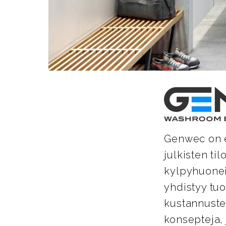
Genwec on es
julkisten ti
kylpyhuoneis
yhdistyy tu
kustannuste
konsepteja, 