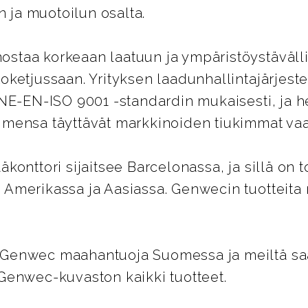
ja muotoilun osalta.
staa korkeaan laatuun ja ympäristöystäväll
oketjussaan. Yrityksen laadunhallintajärjest
UNE-EN-ISO 9001 -standardin mukaisesti, ja 
imensa täyttävät markkinoiden tiukimmat vaa
äkonttori sijaitsee Barcelonassa, ja sillä on t
 Amerikassa ja Aasiassa. Genwecin tuotteita
Genwec maahantuoja Suomessa ja meiltä saat
 Genwec-kuvaston kaikki tuotteet.