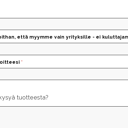
oithan, että myymme vain yrityksille - ei kuluttaja
oitteesi
*
kysyä tuotteesta?