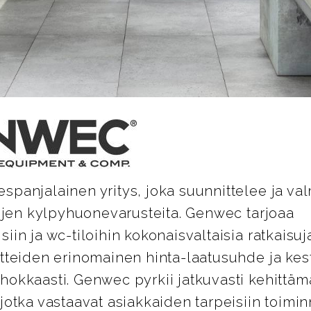
panjalainen yritys, joka suunnittelee ja val
lojen kylpyhuonevarusteita. Genwec tarjoaa
iin ja wc-tiloihin kokonaisvaltaisia ratkaisuja
otteiden erinomainen hinta-laatusuhde ja kes
hokkaasti. Genwec pyrkii jatkuvasti kehittäm
jotka vastaavat asiakkaiden tarpeisiin toimi