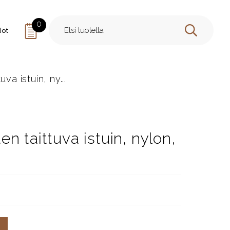
0
dot
HAE
a istuin, ny...
n taittuva istuin, nylon,