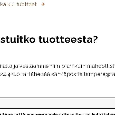
kaikki tuotteet
stuitko tuotteesta?
i alla ja vastaamme niin pian kuin mahdollist
124 4200 tai lähettää sähköpostia tampere@ta
oithan, että myymme vain yrityksille - ei kuluttaja