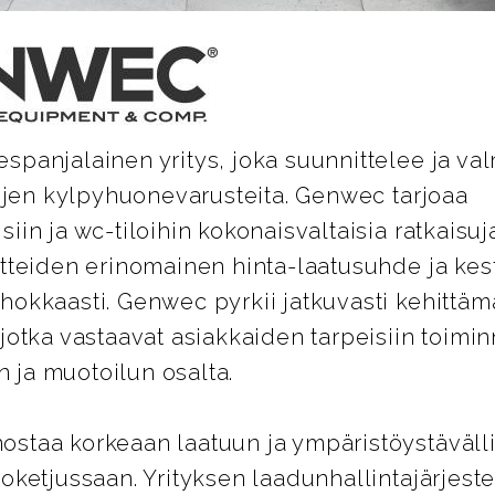
panjalainen yritys, joka suunnittelee ja val
lojen kylpyhuonevarusteita. Genwec tarjoaa
iin ja wc-tiloihin kokonaisvaltaisia ratkaisuja
otteiden erinomainen hinta-laatusuhde ja kes
hokkaasti. Genwec pyrkii jatkuvasti kehittäm
jotka vastaavat asiakkaiden tarpeisiin toimi
ja muotoilun osalta.
staa korkeaan laatuun ja ympäristöystäväll
oketjussaan. Yrityksen laadunhallintajärjest