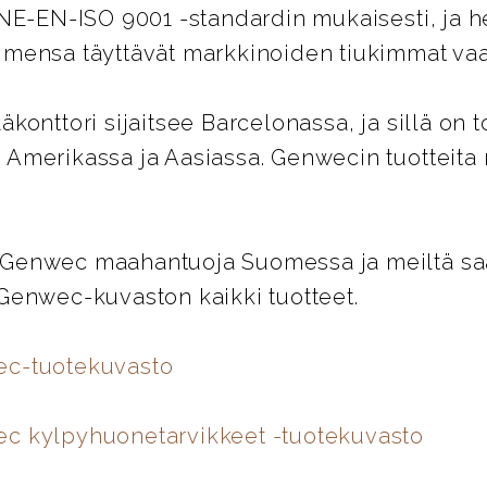
UNE-EN-ISO 9001 -standardin mukaisesti, ja 
imensa täyttävät markkinoiden tiukimmat vaa
äkonttori sijaitsee Barcelonassa, ja sillä on t
 Amerikassa ja Aasiassa. Genwecin tuotteita
Genwec maahantuoja Suomessa ja meiltä saat
 Genwec-kuvaston kaikki tuotteet.
ec-tuotekuvasto
c kylpyhuonetarvikkeet -tuotekuvasto