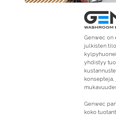
Genwec on es
julkisten ti
kylpyhuoneis
yhdistyy tu
kustannuste
konsepteja, 
mukavuuden 
Genwec pano
koko tuotant