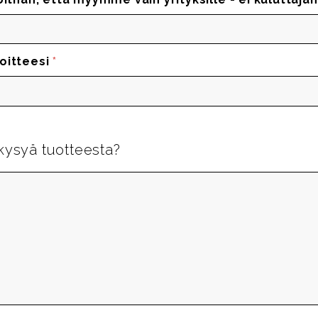
oitteesi
*
kysyä tuotteesta?