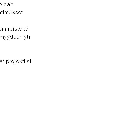
heidän
timukset.
oimipisteitä
 myydään yli
 projektiisi