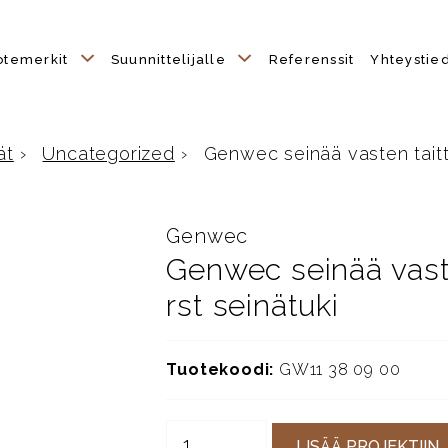
otemerkit
Suunnittelijalle
Referenssit
Yhteystie
ät
›
Uncategorized
›
Genwec seinää vasten taittuv
Genwec
Genwec seinää vaste
rst seinätuki
Tuotekoodi:
GW11 38 09 00
LISÄÄ PROJEKTIIN