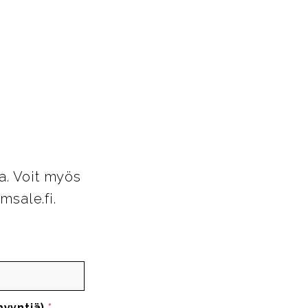
a. Voit myös
msale.fi.
myyntiä)
*