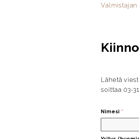
Valmistajan 
Kiinno
Lähetä viest
soittaa 03-3
Nimesi
*
Yritys (huomi