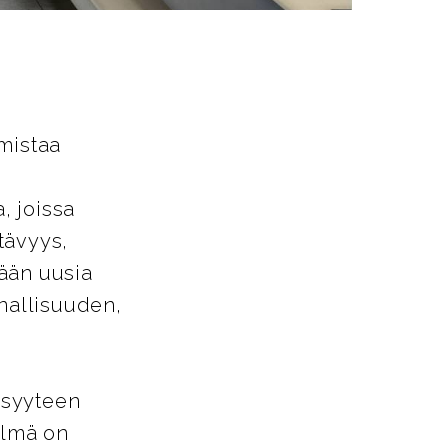
mistaa
, joissa
tävyys,
ään uusia
nnallisuuden,
isyyteen
elmä on