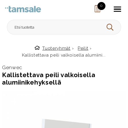
Skip to content
0
HAE
Tuoteryhmät
›
Peilit
›
Etusivulle
Kallistettava peili valkoisella alumiini...
Genwec
Kallistettava peili valkoisella
alumiinikehyksellä