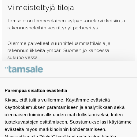
Viimeisteltyjä tiloja
Tamsale on tamperelainen kylpyhuonetarvikkeisiin ja
rakennusheloihin keskittynyt perheyritys.
Olemme palvelleet suunnitteluammattilaisia ja
rakennusliikkeitä ympäri Suomen jo kahdessa
sukupolvessa.
Ota yhteyttä - autamme mielellämme
Tuotekuvastot
Parempaa sisältöä evästeillä
Kivaa, että tulit sivuillemme. Käytämme evästeitä
Instagram
käyttökokemuksen parantamiseen ja analytiikkaan sekä
BIM-objektit
olennaisen toiminnallisuuden mahdollistamiseksi, kuten
tuotekuvastojen esittämiseen. Suostumuksellasi käytämme
Yhteystiedot
evästeitä myös markkinoinnin kohdentamiseen.
Napsauttamalla "Selvä" hyväksyt evästeiden käytön.