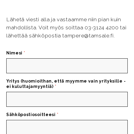
Lähetä viesti alla ja vastaamme niin pian kuin
mahdollista. Voit myös soittaa 03-3124 4200 tai
lähettää sähköpostia tampere@tamsale.fi.
Nimesi
*
Yritys (huomioithan, että myymme vain yrityksille -
ei kuluttajamyyntiä)
*
Sähköpostiosoitteesi
*