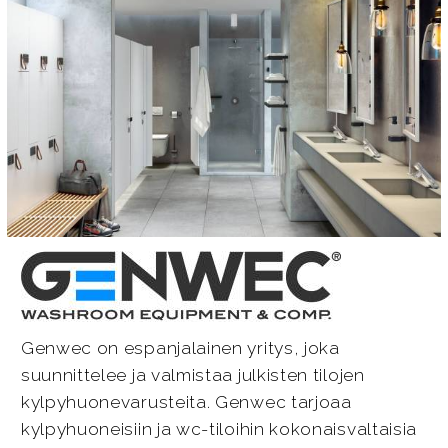
Genwec on espanjalainen yritys, joka
suunnittelee ja valmistaa julkisten tilojen
kylpyhuonevarusteita. Genwec tarjoaa
kylpyhuoneisiin ja wc-tiloihin kokonaisvaltaisia