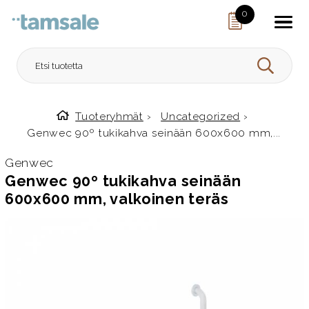
Skip to content
0
HAE
Tuoteryhmät
›
Uncategorized
›
Etusivulle
Genwec 90º tukikahva seinään 600x600 mm,...
Genwec
Genwec 90º tukikahva seinään
600x600 mm, valkoinen teräs