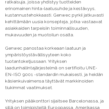
ratkaisuja, joissa yhdistyy tuotteiden
erinomainen hinta-laatusuhde ja kestävyys,
kustannustehokkaasti. Genwec pyrkii jatkuvasti
kehittämään uusia konsepteja, jotka vastaavat
asiakkaiden tarpeisiin toiminnallisuuden,
mukavuuden ja muotoilun osalta.
Genwec panostaa korkeaan laatuun ja
ympäristöystävällisyyteen koko
tuotantoketjussaan. Yrityksen
laadunhallintajärjestelmä on sertifioitu UNE-
EN-ISO 9001 -standardin mukaisesti, ja heidän
käsienkuivaimensa täyttävät markkinoiden
tiukimmat vaatimukset.
Yrityksen pääkonttori sijaitsee Barcelonassa, ja
sillä on toimipisteitä Euroopassa, Amerikassa