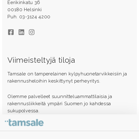
Eerikinkatu 36
00180 Helsinki
Puh. 03-3124 4200
Facebook
LinkedIn
Instagram
Viimeisteltyjä tiloja
Tamsale on tamperelainen kylpyhuonetarvikkeisiin ja
rakennusheloihin keskittynyt perheyritys.
Olemme palvelleet suunnitteluammattilaisia ja
rakennusliikkeitä ympäri Suomen jo kahdessa
sukupolvessa.
Ota yhteyttä - autamme mielellämme