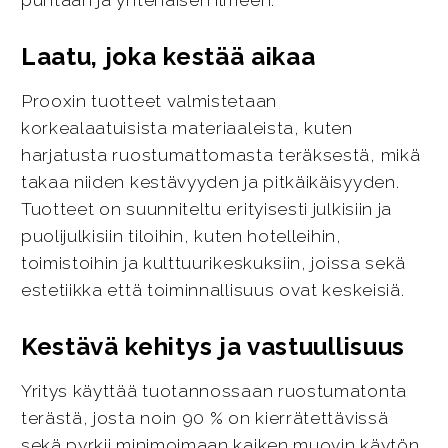
puhtaan ja yhtenäisen ilmeen.
Laatu, joka kestää aikaa
Prooxin tuotteet valmistetaan
korkealaatuisista materiaaleista, kuten
harjatusta ruostumattomasta teräksestä, mikä
takaa niiden kestävyyden ja pitkäikäisyyden.
Tuotteet on suunniteltu erityisesti julkisiin ja
puolijulkisiin tiloihin, kuten hotelleihin,
toimistoihin ja kulttuurikeskuksiin, joissa sekä
estetiikka että toiminnallisuus ovat keskeisiä.
Kestävä kehitys ja vastuullisuus
Yritys käyttää tuotannossaan ruostumatonta
terästä, josta noin 90 % on kierrätettävissä
sekä pyrkii minimoimaan kaiken muovin käytön