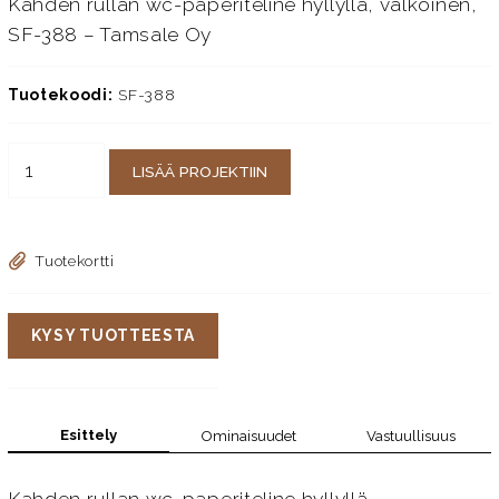
Kahden rullan wc-paperiteline hyllyllä, valkoinen,
SF-388 – Tamsale Oy
Tuotekoodi:
SF-388
LISÄÄ PROJEKTIIN
Tuotekortti
KYSY TUOTTEESTA
Esittely
Ominaisuudet
Vastuullisuus