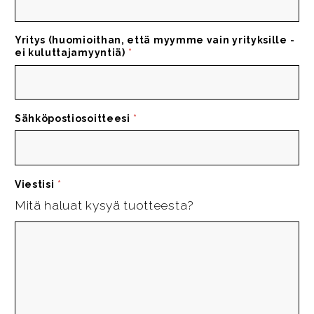
Yritys (huomioithan, että myymme vain yrityksille -
ei kuluttajamyyntiä)
*
Sähköpostiosoitteesi
*
Viestisi
*
Mitä haluat kysyä tuotteesta?