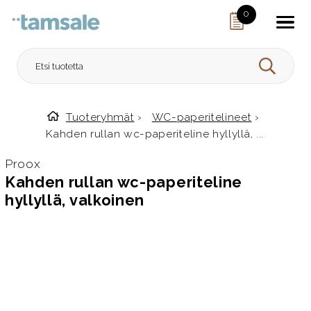
Skip to content
0
HAE
Tuoteryhmät
›
WC-paperitelineet
›
Etusivulle
Kahden rullan wc-paperiteline hyllyllä, ...
Proox
Kahden rullan wc-paperiteline
hyllyllä, valkoinen