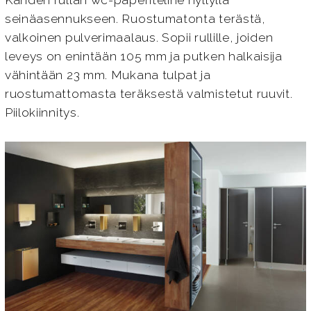
Kahden rullan wc-paperiteline hyllyllä
seinäasennukseen. Ruostumatonta terästä,
valkoinen pulverimaalaus. Sopii rullille, joiden
leveys on enintään 105 mm ja putken halkaisija
vähintään 23 mm. Mukana tulpat ja
ruostumattomasta teräksestä valmistetut ruuvit.
Piilokiinnitys.