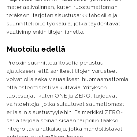
materiaalivalinnan, kuten ruostumattoman
teräksen, tarjoten sisustusarkkitehdeille ja
suunnittelijoille työkaluja, jotka täydentävät
vaativimpienkin tilojen ilmettä.
Muotoilu edellä
Prooxin suunnittelufilosofia perustuu
ajatukseen, että saniteettitilojen varusteet
voivat olla sekä visuaalisesti huomaamattomia
että esteettisesti vaikuttavia. Yrityksen
tuotesarjat, kuten ONE ja ZERO, tarjoavat
vaihtoehtoja, jotka sulautuvat saumattomasti
erilaisiin sisustustyyleihin. Esimerkiksi ZERO-
sarja tarjoaa seinän sisään tai peilin taakse
integroitavia ratkaisuja, jotka mahdollistavat