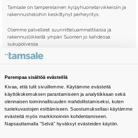
Tamsale on tamperelainen kylpyhuonetarvikkeisiin ja
rakennusheloihin keskittynyt perheyritys.
Olemme palvelleet suunnitteluammattilaisia ja
rakennusliikkeitä ympäri Suomen jo kahdessa
sukupolvessa.
Ota yhteyttä - autamme mielellämme
Tuotekuvastot
Parempaa sisältöä evästeillä
Kivaa, että tulit sivuillemme. Käytämme evästeitä
Instagram
käyttökokemuksen parantamiseen ja analytiikkaan sekä
BIM-objektit
olennaisen toiminnallisuuden mahdollistamiseksi, kuten
tuotekuvastojen esittämiseen. Suostumuksellasi käytämme
Yhteystiedot
evästeitä myös markkinoinnin kohdentamiseen.
Napsauttamalla "Selvä" hyväksyt evästeiden käytön.
Tiedotteet
Tietosuojaseloste