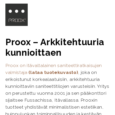
Proox – Arkkitehtuuria
kunnioittaen
Proox on itävaltalainen saniteettiratkaisujen
valmistaja
(lataa tuotekuvasto)
, joka on
erikoistunut korkealaatuisiin, arkkitehtuuria
kunnioittaviin saniteettitilojen varusteisiin. Yritys
on perustettu vuonna 2001 ja sen pääkonttori
sijaitsee Fussachissa, Itävallassa. Prooxin
tuotteet yhdistävät minimalistisen estetiikan,
huippuluokan toiminnallisuuden ja kestävän