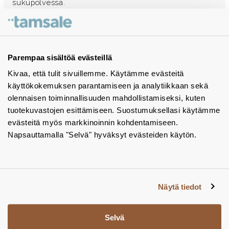
sukupolvessa.
Ota yhteyttä - autamme mielellämme
Tuotekuvastot
Parempaa sisältöä evästeillä
Kivaa, että tulit sivuillemme. Käytämme evästeitä
Instagram
käyttökokemuksen parantamiseen ja analytiikkaan sekä
BIM-objektit
olennaisen toiminnallisuuden mahdollistamiseksi, kuten
tuotekuvastojen esittämiseen. Suostumuksellasi käytämme
Yhteystiedot
evästeitä myös markkinoinnin kohdentamiseen.
Napsauttamalla "Selvä" hyväksyt evästeiden käytön.
Tiedotteet
Tietosuojaseloste
Tietoa evästeistä
Näytä tiedot
Evästeasetukset
Selvä