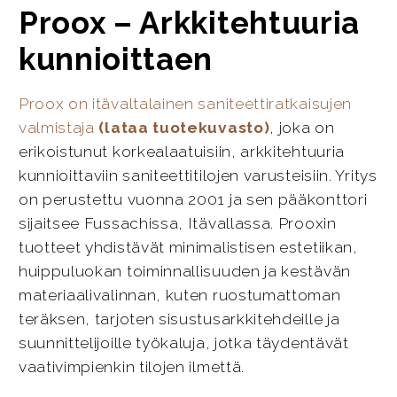
Proox – Arkkitehtuuria
kunnioittaen
Proox on itävaltalainen saniteettiratkaisujen
valmistaja
(lataa tuotekuvasto)
, joka on
erikoistunut korkealaatuisiin, arkkitehtuuria
kunnioittaviin saniteettitilojen varusteisiin. Yritys
on perustettu vuonna 2001 ja sen pääkonttori
sijaitsee Fussachissa, Itävallassa. Prooxin
tuotteet yhdistävät minimalistisen estetiikan,
huippuluokan toiminnallisuuden ja kestävän
materiaalivalinnan, kuten ruostumattoman
teräksen, tarjoten sisustusarkkitehdeille ja
suunnittelijoille työkaluja, jotka täydentävät
vaativimpienkin tilojen ilmettä.