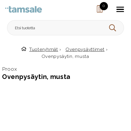
Skip to content
0
HAE
Tuoteryhmät
›
Ovenpysäyttimet
›
Etusivulle
Ovenpysäytin, musta
Proox
Ovenpysäytin, musta