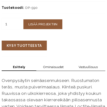
Tuotekoodi:
DP-590
LISÄÄ PROJEKTIIN
KYSY TUOTTEESTA
Esittely
Ominaisuudet
Vastuullisuus
Ovenpysäytin seinäasennukseen. Ruostumaton
teräs, musta pulverimaalaus. Kiinteä puskuri.
Ruuvissa on ulkokierreosa, joka yhdistyy koukun
takaosassa olevaan kierrereikään piiloasennusta
varten. Voidaan tarvittaessa liimata Loctite-liimalla