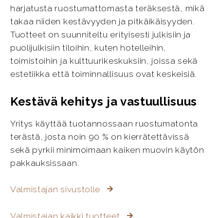
harjatusta ruostumattomasta teräksestä, mikä
takaa niiden kestävyyden ja pitkäikäisyyden.
Tuotteet on suunniteltu erityisesti julkisiin ja
puolijulkisiin tiloihin, kuten hotelleihin,
toimistoihin ja kulttuurikeskuksiin, joissa sekä
estetiikka että toiminnallisuus ovat keskeisiä.
Kestävä kehitys ja vastuullisuus
Yritys käyttää tuotannossaan ruostumatonta
terästä, josta noin 90 % on kierrätettävissä
sekä pyrkii minimoimaan kaiken muovin käytön
pakkauksissaan.
Valmistajan sivustolle
Valmistajan kaikki tuotteet