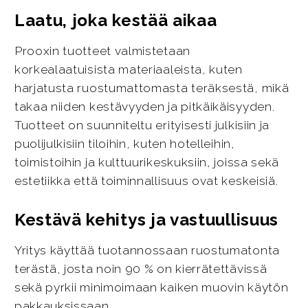
Laatu, joka kestää aikaa
Prooxin tuotteet valmistetaan
korkealaatuisista materiaaleista, kuten
harjatusta ruostumattomasta teräksestä, mikä
takaa niiden kestävyyden ja pitkäikäisyyden.
Tuotteet on suunniteltu erityisesti julkisiin ja
puolijulkisiin tiloihin, kuten hotelleihin,
toimistoihin ja kulttuurikeskuksiin, joissa sekä
estetiikka että toiminnallisuus ovat keskeisiä.
Kestävä kehitys ja vastuullisuus
Yritys käyttää tuotannossaan ruostumatonta
terästä, josta noin 90 % on kierrätettävissä
sekä pyrkii minimoimaan kaiken muovin käytön
pakkauksissaan.