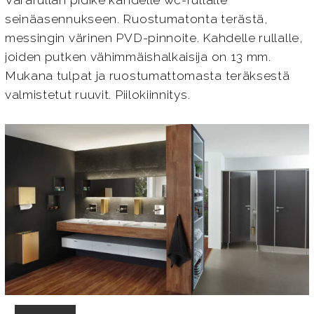
Vararullan pidike kahdelle wc-rullalle
seinäasennukseen. Ruostumatonta terästä,
messingin värinen PVD-pinnoite. Kahdelle rullalle,
joiden putken vähimmäishalkaisija on 13 mm.
Mukana tulpat ja ruostumattomasta teräksestä
valmistetut ruuvit. Piilokiinnitys.