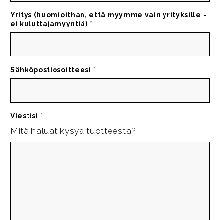
Yritys (huomioithan, että myymme vain yrityksille -
ei kuluttajamyyntiä)
*
Sähköpostiosoitteesi
*
Viestisi
*
Mitä haluat kysyä tuotteesta?