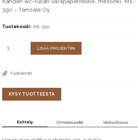
Kahden wc-rullan varapaperiteline, messinki, ME-
390 – Tamsale Oy
Tuotekoodi:
ME-390
LISÄÄ PROJEKTIIN
Tuotekortti
KYSY TUOTTEESTA
Esittely
Ominaisuudet
Vastuullisuus