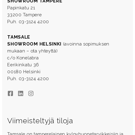
SHOWROOM TAMPERE
Papinkatu 21
33200 Tampere
Puh. 03-3124 4200
TAMSALE
SHOWROOM HELSINKI
(avoinna sopimuksen
mukaan – ota yhteyttä)
c/o Konelabra
Eerikinkatu 36
00180 Helsinki
Puh. 03-3124 4200
Facebook
LinkedIn
Instagram
Viimeisteltyjä tiloja
Tamsale on tamperelainen kylpyhuonetarvikkeisiin ja