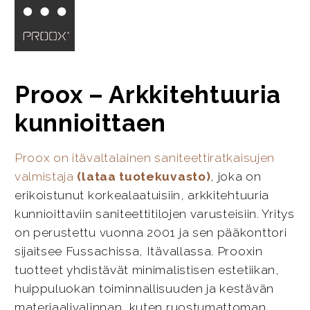
Proox – Arkkitehtuuria
kunnioittaen
Proox on itävaltalainen saniteettiratkaisujen
valmistaja
(lataa tuotekuvasto)
, joka on
erikoistunut korkealaatuisiin, arkkitehtuuria
kunnioittaviin saniteettitilojen varusteisiin. Yritys
on perustettu vuonna 2001 ja sen pääkonttori
sijaitsee Fussachissa, Itävallassa. Prooxin
tuotteet yhdistävät minimalistisen estetiikan,
huippuluokan toiminnallisuuden ja kestävän
materiaalivalinnan, kuten ruostumattoman