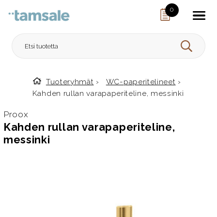
Skip to content
0
HAE
Tuoteryhmät
›
WC-paperitelineet
›
Etusivulle
Kahden rullan varapaperiteline, messinki
Proox
Kahden rullan varapaperiteline,
messinki