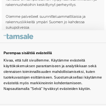
rakennusheloihin keskittynyt perheyritys.
Olemme palvelleet suunnitteluammattilaisia ja
rakennusliikkeitä ympäri Suomen jo kahdessa
sukupolvessa.
Ota yhteyttä - autamme mielellämme
Tuotekuvastot
Parempaa sisältöä evästeillä
Kivaa, että tulit sivuillemme. Käytämme evästeitä
Instagram
käyttökokemuksen parantamiseen ja analytiikkaan sekä
BIM-objektit
olennaisen toiminnallisuuden mahdollistamiseksi, kuten
tuotekuvastojen esittämiseen. Suostumuksellasi käytämme
Yhteystiedot
evästeitä myös markkinoinnin kohdentamiseen.
Napsauttamalla "Selvä" hyväksyt evästeiden käytön.
Tiedotteet
Tietosuojaseloste