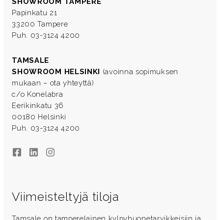
SHOWROOM TAMPERE
Papinkatu 21
33200 Tampere
Puh. 03-3124 4200
TAMSALE
SHOWROOM HELSINKI
(avoinna sopimuksen
mukaan – ota yhteyttä)
c/o Konelabra
Eerikinkatu 36
00180 Helsinki
Puh. 03-3124 4200
Facebook
LinkedIn
Instagram
Viimeisteltyjä tiloja
Tamsale on tamperelainen kylpyhuonetarvikkeisiin ja