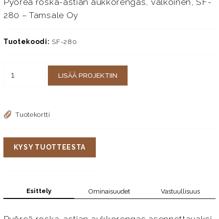
Pyöreä roska-astian aukkorengas, valkoinen, SF-
280 – Tamsale Oy
Tuotekoodi:
SF-280
LISÄÄ PROJEKTIIN
Tuotekortti
KYSY TUOTTEESTA
Esittely
Ominaisuudet
Vastuullisuus