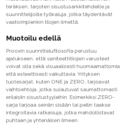
teräksen, tarjoten sisustusarkkitehdeille ja
suunnittelijoille työkaluja, jotka täydentävät
vaativimpienkin tilojen ilmettä.
Muotoilu edellä
Prooxin suunnittelufilosofia perustuu
ajatukseen, että saniteettitilojen varusteet
voivat olla sekä visuaalisesti huomaamattomia
että esteettisesti vaikuttavia. Yrityksen
tuotesarjat, kuten ONE ja ZERO, tarjoavat
vaihtoehtoja, jotka sulautuvat saumattomasti
erilaisiin sisustustyyleihin. Esimerkiksi ZERO-
sarja tarjoaa seinän sisään tai peilin taakse
integroitavia ratkaisuja, jotka mahdollistavat
puhtaan ja yhtenäisen ilmeen.