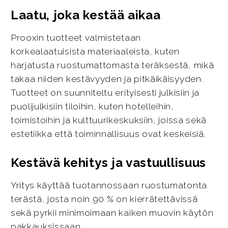
Laatu, joka kestää aikaa
Prooxin tuotteet valmistetaan
korkealaatuisista materiaaleista, kuten
harjatusta ruostumattomasta teräksestä, mikä
takaa niiden kestävyyden ja pitkäikäisyyden.
Tuotteet on suunniteltu erityisesti julkisiin ja
puolijulkisiin tiloihin, kuten hotelleihin,
toimistoihin ja kulttuurikeskuksiin, joissa sekä
estetiikka että toiminnallisuus ovat keskeisiä.
Kestävä kehitys ja vastuullisuus
Yritys käyttää tuotannossaan ruostumatonta
terästä, josta noin 90 % on kierrätettävissä
sekä pyrkii minimoimaan kaiken muovin käytön
pakkauksissaan.