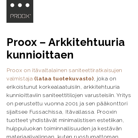
Proox – Arkkitehtuuria
kunnioittaen
Proox on itävaltalainen saniteettiratkaisujen
valmistaja
(lataa tuotekuvasto)
, joka on
erikoistunut korkealaatuisiin, arkkitehtuuria
kunnioittaviin saniteettitilojen varusteisiin. Yritys
on perustettu vuonna 2001 ja sen pääkonttori
sijaitsee Fussachissa, Itävallassa. Prooxin
tuotteet yhdistävät minimalistisen estetiikan,
huippuluokan toiminnallisuuden ja kestävän
materiaalivalinnan, kuten ruostumattoman