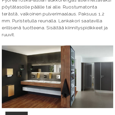
Pyöreä roska-astian aukkorengas asennettavaksi
pöytätasolle päälle tai alle. Ruostumatonta
terästä, valkoinen pulverimaalaus. Paksuus 1,2
mm. Puristetulla reunalla. Lankakori saatavilla
erillisenä tuotteena. Sisältää kiinnityspidikkeet ja
ruuvit.