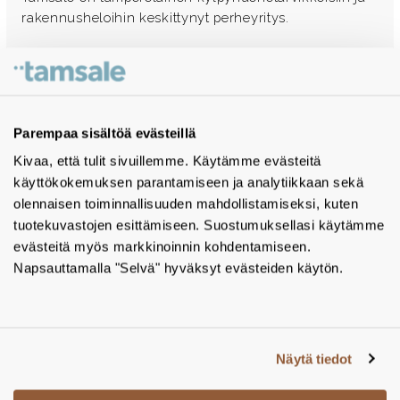
rakennusheloihin keskittynyt perheyritys.
Olemme palvelleet suunnitteluammattilaisia ja
rakennusliikkeitä ympäri Suomen jo kahdessa
sukupolvessa.
Parempaa sisältöä evästeillä
Ota yhteyttä - autamme mielellämme
Kivaa, että tulit sivuillemme. Käytämme evästeitä
käyttökokemuksen parantamiseen ja analytiikkaan sekä
Tuotekuvastot
olennaisen toiminnallisuuden mahdollistamiseksi, kuten
tuotekuvastojen esittämiseen. Suostumuksellasi käytämme
Instagram
evästeitä myös markkinoinnin kohdentamiseen.
BIM-objektit
Napsauttamalla "Selvä" hyväksyt evästeiden käytön.
Yhteystiedot
Tiedotteet
Näytä tiedot
Tietosuojaseloste