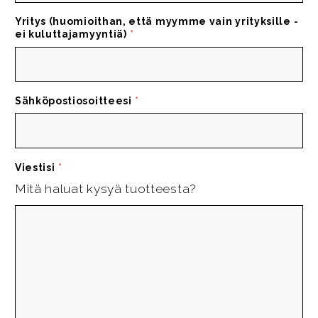
Yritys (huomioithan, että myymme vain yrityksille -
ei kuluttajamyyntiä)
*
Sähköpostiosoitteesi
*
Viestisi
*
Mitä haluat kysyä tuotteesta?