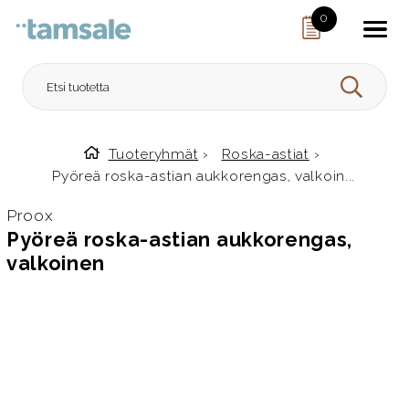
Skip to content
0
HAE
Tuoteryhmät
›
Roska-astiat
›
Etusivulle
Pyöreä roska-astian aukkorengas, valkoin...
Proox
Pyöreä roska-astian aukkorengas,
valkoinen