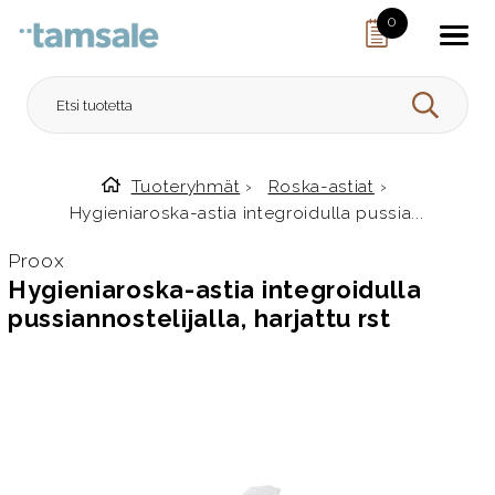
Skip to content
0
HAE
Tuoteryhmät
›
Roska-astiat
›
Etusivulle
Hygieniaroska-astia integroidulla pussia...
Proox
Hygieniaroska-astia integroidulla
pussiannostelijalla, harjattu rst