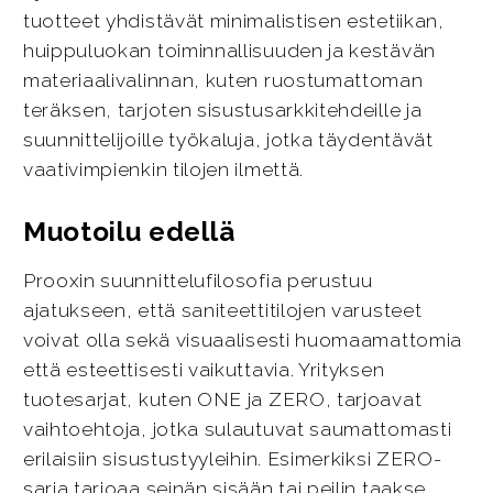
tuotteet yhdistävät minimalistisen estetiikan,
huippuluokan toiminnallisuuden ja kestävän
materiaalivalinnan, kuten ruostumattoman
teräksen, tarjoten sisustusarkkitehdeille ja
suunnittelijoille työkaluja, jotka täydentävät
vaativimpienkin tilojen ilmettä.
Muotoilu edellä
Prooxin suunnittelufilosofia perustuu
ajatukseen, että saniteettitilojen varusteet
voivat olla sekä visuaalisesti huomaamattomia
että esteettisesti vaikuttavia. Yrityksen
tuotesarjat, kuten ONE ja ZERO, tarjoavat
vaihtoehtoja, jotka sulautuvat saumattomasti
erilaisiin sisustustyyleihin. Esimerkiksi ZERO-
sarja tarjoaa seinän sisään tai peilin taakse