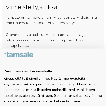
Viimeisteltyjä tiloja
Tamsale on tamperelainen kylpyhuonetarvikkeisiin ja
rakennusheloihin keskittynyt perheyritys.
Olemme palvelleet suunnitteluammattilaisia ja
rakennusliikkeitä ympäri Suomen jo kahdessa
sukupolvessa.
Ota yhteyttä - autamme mielellämme
Tuotekuvastot
Parempaa sisältöä evästeillä
Kivaa, että tulit sivuillemme. Käytämme evästeitä
Instagram
käyttökokemuksen parantamiseen ja analytiikkaan sekä
BIM-objektit
olennaisen toiminnallisuuden mahdollistamiseksi, kuten
tuotekuvastojen esittämiseen. Suostumuksellasi käytämme
Yhteystiedot
evästeitä myös markkinoinnin kohdentamiseen.