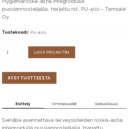
Hygieniaroska-astia integroidulla
pussiannostelijalla, harjattu rst, PU-400 – Tamsale
Oy
Tuotekoodi:
PU-400
LISÄÄ PROJEKTIIN
KYSY TUOTTEESTA
Esittely
Ominaisuudet
Vastuullisuus
Seinälle asennettava terveyssiteiden roska-astia
integroidulla pussiannostelijalla. Harjattu