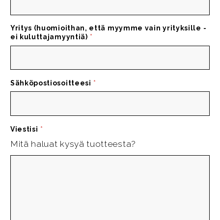
Yritys (huomioithan, että myymme vain yrityksille -
ei kuluttajamyyntiä)
*
Sähköpostiosoitteesi
*
Viestisi
*
Mitä haluat kysyä tuotteesta?