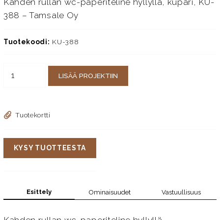
Kahden rullan wc-paperiteline hyllyllä, kupari, KU-
388 – Tamsale Oy
Tuotekoodi:
KU-388
LISÄÄ PROJEKTIIN
Tuotekortti
KYSY TUOTTEESTA
Esittely
Ominaisuudet
Vastuullisuus