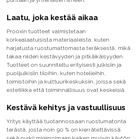
puhtaan ja yhtenäisen ilmeen.
Laatu, joka kestää aikaa
Prooxin tuotteet valmistetaan
korkealaatuisista materiaaleista, kuten
harjatusta ruostumattomasta teräksestä, mikä
takaa niiden kestävyyden ja pitkäikäisyyden.
Tuotteet on suunniteltu erityisesti julkisiin ja
puolijulkisiin tiloihin, kuten hotelleihin,
toimistoihin ja kulttuurikeskuksiin, joissa sekä
estetiikka että toiminnallisuus ovat keskeisiä.
Kestävä kehitys ja vastuullisuus
Yritys käyttää tuotannossaan ruostumatonta
terästä, josta noin 90 % on kierrätettävissä
sekä pyrkii minimoimaan kaiken muovin käytön