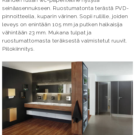
Kahden rullan wc-paperiteline hyllyllä
seinäasennukseen. Ruostumatonta terästä PVD-
pinnoitteella, kuparin värinen. Sopii rullille, joiden
leveys on enintään 105 mm ja putken halkaisija
vähintään 23 mm. Mukana tulpat ja
ruostumattomasta teräksestä valmistetut ruuvit.
Piilokiinnitys.