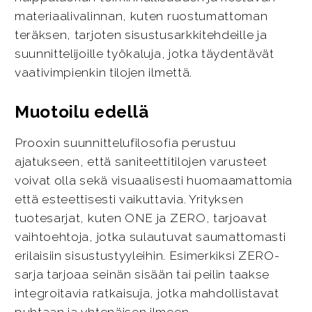
materiaalivalinnan, kuten ruostumattoman
teräksen, tarjoten sisustusarkkitehdeille ja
suunnittelijoille työkaluja, jotka täydentävät
vaativimpienkin tilojen ilmettä.
Muotoilu edellä
Prooxin suunnittelufilosofia perustuu
ajatukseen, että saniteettitilojen varusteet
voivat olla sekä visuaalisesti huomaamattomia
että esteettisesti vaikuttavia. Yrityksen
tuotesarjat, kuten ONE ja ZERO, tarjoavat
vaihtoehtoja, jotka sulautuvat saumattomasti
erilaisiin sisustustyyleihin. Esimerkiksi ZERO-
sarja tarjoaa seinän sisään tai peilin taakse
integroitavia ratkaisuja, jotka mahdollistavat