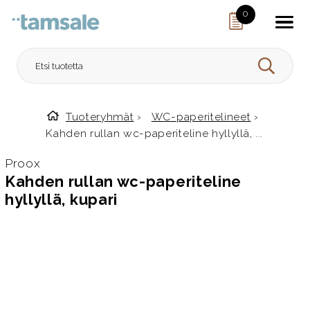
Skip to content
0
HAE
Tuoteryhmät
›
WC-paperitelineet
›
Etusivulle
Kahden rullan wc-paperiteline hyllyllä, ...
Proox
Kahden rullan wc-paperiteline
hyllyllä, kupari