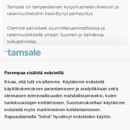
Tamsale on tamperelainen kylpyhuonetarvikkeisiin ja
rakennusheloihin keskittynyt perheyritys.
Olemme palvelleet suunnitteluammattilaisia ja
rakennusliikkeitä ympäri Suomen jo kahdessa
sukupolvessa.
Ota yhteyttä - autamme mielellämme
Tuotekuvastot
Parempaa sisältöä evästeillä
Kivaa, että tulit sivuillemme. Käytämme evästeitä
Instagram
käyttökokemuksen parantamiseen ja analytiikkaan sekä
BIM-objektit
olennaisen toiminnallisuuden mahdollistamiseksi, kuten
tuotekuvastojen esittämiseen. Suostumuksellasi käytämme
Yhteystiedot
evästeitä myös markkinoinnin kohdentamiseen.
Napsauttamalla "Selvä" hyväksyt evästeiden käytön.
Tiedotteet
Tietosuojaseloste