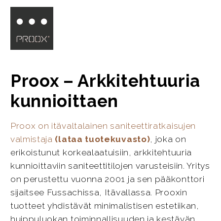
Proox – Arkkitehtuuria
kunnioittaen
Proox on itävaltalainen saniteettiratkaisujen
valmistaja
(lataa tuotekuvasto)
, joka on
erikoistunut korkealaatuisiin, arkkitehtuuria
kunnioittaviin saniteettitilojen varusteisiin. Yritys
on perustettu vuonna 2001 ja sen pääkonttori
sijaitsee Fussachissa, Itävallassa. Prooxin
tuotteet yhdistävät minimalistisen estetiikan,
huippuluokan toiminnallisuuden ja kestävän