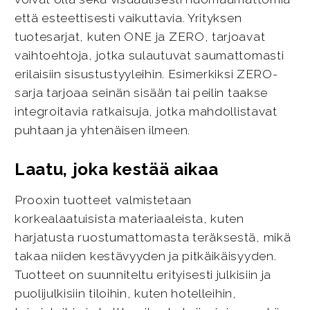
että esteettisesti vaikuttavia. Yrityksen
tuotesarjat, kuten ONE ja ZERO, tarjoavat
vaihtoehtoja, jotka sulautuvat saumattomasti
erilaisiin sisustustyyleihin. Esimerkiksi ZERO-
sarja tarjoaa seinän sisään tai peilin taakse
integroitavia ratkaisuja, jotka mahdollistavat
puhtaan ja yhtenäisen ilmeen.
Laatu, joka kestää aikaa
Prooxin tuotteet valmistetaan
korkealaatuisista materiaaleista, kuten
harjatusta ruostumattomasta teräksestä, mikä
takaa niiden kestävyyden ja pitkäikäisyyden.
Tuotteet on suunniteltu erityisesti julkisiin ja
puolijulkisiin tiloihin, kuten hotelleihin,