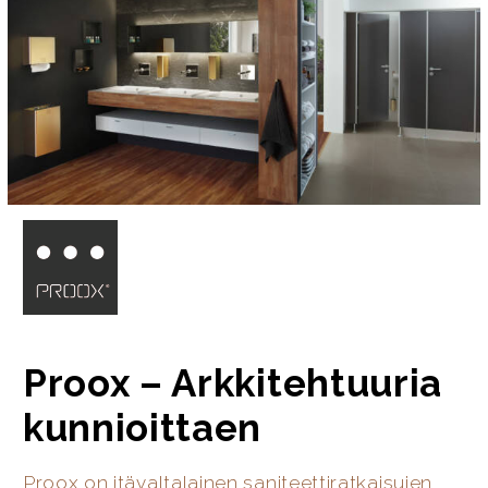
Proox – Arkkitehtuuria
kunnioittaen
Proox on itävaltalainen saniteettiratkaisujen