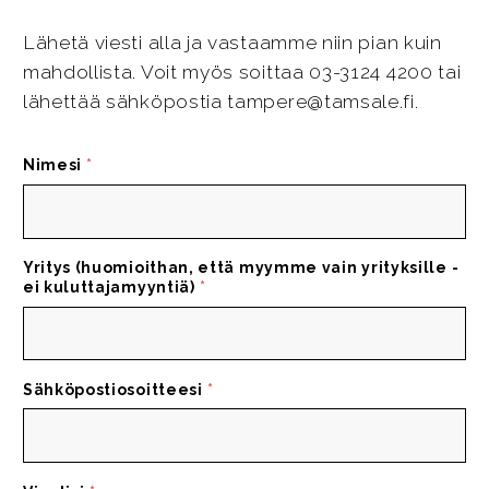
Lähetä viesti alla ja vastaamme niin pian kuin
mahdollista. Voit myös soittaa 03-3124 4200 tai
lähettää sähköpostia tampere@tamsale.fi.
Nimesi
*
Yritys (huomioithan, että myymme vain yrityksille -
ei kuluttajamyyntiä)
*
Sähköpostiosoitteesi
*