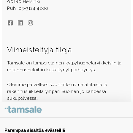
00180 Helsinki
Puh. 03-3124 4200
Facebook
LinkedIn
Instagram
Viimeisteltyjä tiloja
Tamsale on tamperelainen kylpyhuonetarvikkeisiin ja
rakennusheloihin keskittynyt perheyritys.
Olemme palvelleet suunnitteluammattilaisia ja
rakennusliikkeitä ympäri Suomen jo kahdessa
sukupolvessa.
Ota yhteyttä - autamme mielellämme
Tuotekuvastot
Parempaa sisältöä evästeillä