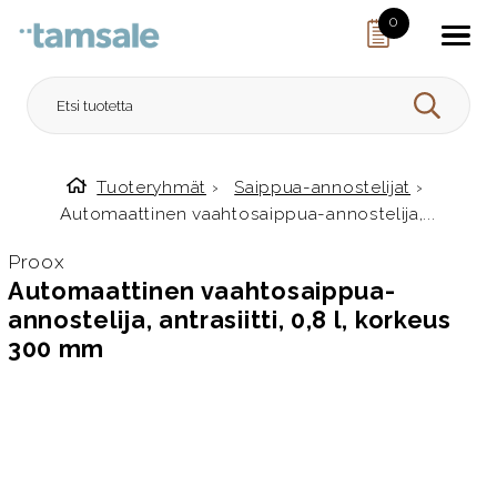
Skip to content
0
HAE
Tuoteryhmät
›
Saippua-annostelijat
›
Etusivulle
Automaattinen vaahtosaippua-annostelija,...
Proox
Automaattinen vaahtosaippua-
annostelija, antrasiitti, 0,8 l, korkeus
300 mm