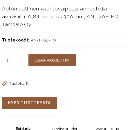
Automaattinen vaahtosaippua-annostelija,
antrasiitti, 0,8 l, korkeus 300 mm, AN-140E-FO –
Tamsale Oy
Tuotekoodi:
AN-140E-FO
LISÄÄ PROJEKTIIN
Tuotekortti
KYSY TUOTTEESTA
Esittely
Ominaisuudet
Vastuullisuus