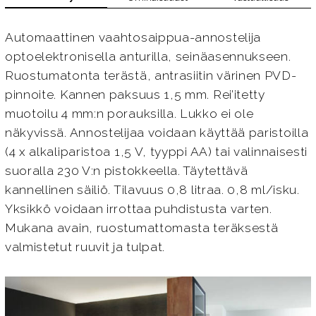
Automaattinen vaahtosaippua-annostelija
optoelektronisella anturilla, seinäasennukseen.
Ruostumatonta terästä, antrasiitin värinen PVD-
pinnoite. Kannen paksuus 1,5 mm. Rei’itetty
muotoilu 4 mm:n porauksilla. Lukko ei ole
näkyvissä. Annostelijaa voidaan käyttää paristoilla
(4 x alkaliparistoa 1,5 V, tyyppi AA) tai valinnaisesti
suoralla 230 V:n pistokkeella. Täytettävä
kannellinen säiliö. Tilavuus 0,8 litraa. 0,8 ml/isku.
Yksikkö voidaan irrottaa puhdistusta varten.
Mukana avain, ruostumattomasta teräksestä
valmistetut ruuvit ja tulpat.