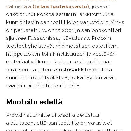
valmistaja
(lataa tuotekuvasto)
, joka on
erikoistunut korkealaatuisiin, arkkitehtuuria
kunnioittaviin saniteettitilojen varusteisiin. Yritys
on perustettu vuonna 2001 ja sen pääkonttori
sijaitsee Fussachissa, Itävallassa. Prooxin
tuotteet yhdistävät minimalistisen estetiikan,
huippuluokan toiminnallisuuden ja kestävän
materiaalivalinnan, kuten ruostumattoman
teräksen, tarjoten sisustusarkkitehdeille ja
suunnittelijoille työkaluja, jotka täydentävät
vaativimpienkin tilojen ilmettä.
Muotoilu edellä
Prooxin suunnittelufilosofia perustuu
ajatukseen, että saniteettitilojen varusteet
voivat olla sekä visuaalisesti huomaamattomia