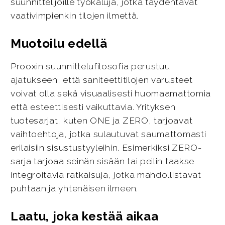
suunnittelijoille työkaluja, jotka täydentävät
vaativimpienkin tilojen ilmettä.
Muotoilu edellä
Prooxin suunnittelufilosofia perustuu
ajatukseen, että saniteettitilojen varusteet
voivat olla sekä visuaalisesti huomaamattomia
että esteettisesti vaikuttavia. Yrityksen
tuotesarjat, kuten ONE ja ZERO, tarjoavat
vaihtoehtoja, jotka sulautuvat saumattomasti
erilaisiin sisustustyyleihin. Esimerkiksi ZERO-
sarja tarjoaa seinän sisään tai peilin taakse
integroitavia ratkaisuja, jotka mahdollistavat
puhtaan ja yhtenäisen ilmeen.
Laatu, joka kestää aikaa