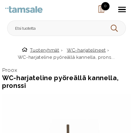
Skip to content
0
HAE
Tuoteryhmät
›
WC-harjatelineet
›
Etusivulle
WC-harjateline pyöreällä kannella, prons...
Proox
WC-harjateline pyöreällä kannella,
pronssi