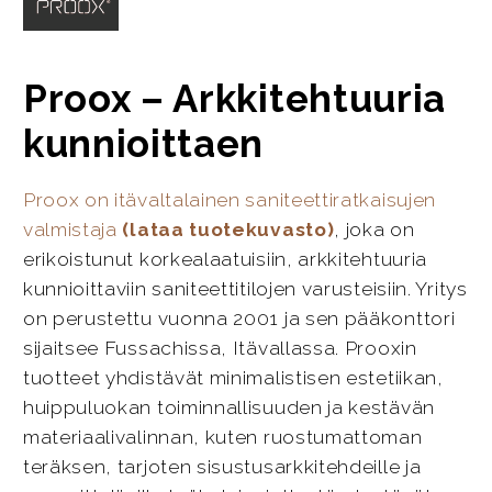
Proox – Arkkitehtuuria
kunnioittaen
Proox on itävaltalainen saniteettiratkaisujen
valmistaja
(lataa tuotekuvasto)
, joka on
erikoistunut korkealaatuisiin, arkkitehtuuria
kunnioittaviin saniteettitilojen varusteisiin. Yritys
on perustettu vuonna 2001 ja sen pääkonttori
sijaitsee Fussachissa, Itävallassa. Prooxin
tuotteet yhdistävät minimalistisen estetiikan,
huippuluokan toiminnallisuuden ja kestävän
materiaalivalinnan, kuten ruostumattoman
teräksen, tarjoten sisustusarkkitehdeille ja