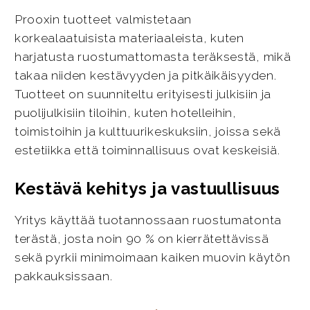
Prooxin tuotteet valmistetaan
korkealaatuisista materiaaleista, kuten
harjatusta ruostumattomasta teräksestä, mikä
takaa niiden kestävyyden ja pitkäikäisyyden.
Tuotteet on suunniteltu erityisesti julkisiin ja
puolijulkisiin tiloihin, kuten hotelleihin,
toimistoihin ja kulttuurikeskuksiin, joissa sekä
estetiikka että toiminnallisuus ovat keskeisiä.
Kestävä kehitys ja vastuullisuus
Yritys käyttää tuotannossaan ruostumatonta
terästä, josta noin 90 % on kierrätettävissä
sekä pyrkii minimoimaan kaiken muovin käytön
pakkauksissaan.