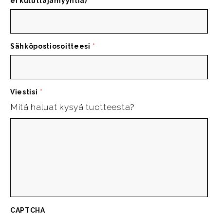
ei kuluttajamyyntiä)
*
Sähköpostiosoitteesi
*
Viestisi
*
Mitä haluat kysyä tuotteesta?
CAPTCHA