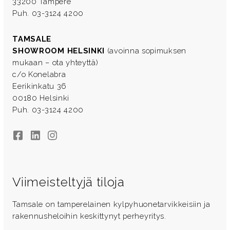
33200 Tampere
Puh. 03-3124 4200
TAMSALE
SHOWROOM HELSINKI
(avoinna sopimuksen
mukaan – ota yhteyttä)
c/o Konelabra
Eerikinkatu 36
00180 Helsinki
Puh. 03-3124 4200
Facebook
LinkedIn
Instagram
Viimeisteltyjä tiloja
Tamsale on tamperelainen kylpyhuonetarvikkeisiin ja
rakennusheloihin keskittynyt perheyritys.