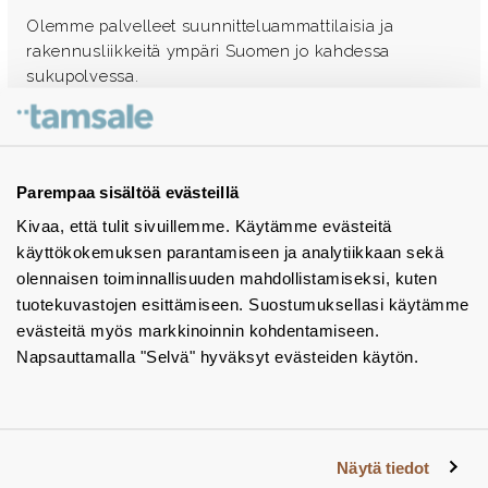
Olemme palvelleet suunnitteluammattilaisia ja
rakennusliikkeitä ympäri Suomen jo kahdessa
sukupolvessa.
Ota yhteyttä - autamme mielellämme
Tuotekuvastot
Parempaa sisältöä evästeillä
Kivaa, että tulit sivuillemme. Käytämme evästeitä
Instagram
käyttökokemuksen parantamiseen ja analytiikkaan sekä
BIM-objektit
olennaisen toiminnallisuuden mahdollistamiseksi, kuten
tuotekuvastojen esittämiseen. Suostumuksellasi käytämme
Yhteystiedot
evästeitä myös markkinoinnin kohdentamiseen.
Napsauttamalla "Selvä" hyväksyt evästeiden käytön.
Tiedotteet
Tietosuojaseloste
Tietoa evästeistä
Näytä tiedot