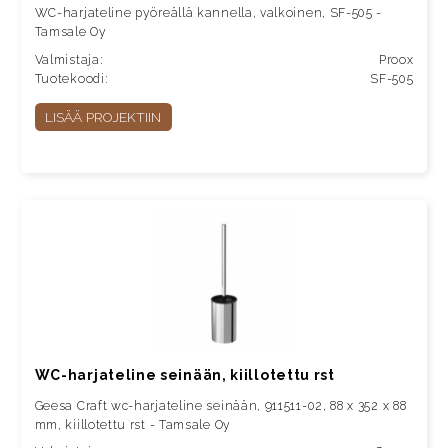
WC-harjateline pyöreällä kannella, valkoinen, SF-505 -
Tamsale Oy
Valmistaja:
Proox
Tuotekoodi:
SF-505
LISÄÄ PROJEKTIIN
WC-harjateline seinään, kiillotettu rst
Geesa Craft wc-harjateline seinään, 911511-02, 88 x 352 x 88
mm, kiillotettu rst - Tamsale Oy