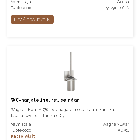
Valmistaja:
Geesa
Tuotekoodi:
917911-06-A
LISÄÄ PROJEKTIIN
WC-harjateline, rst, seinään
Wagner-Ewar AC761 wc-harjateline seinään, kantikas
taustalevy, rst - Tamsale Oy
Valmistaja:
Wagner-Ewar
Tuotekoodi:
AC761
Katso värit