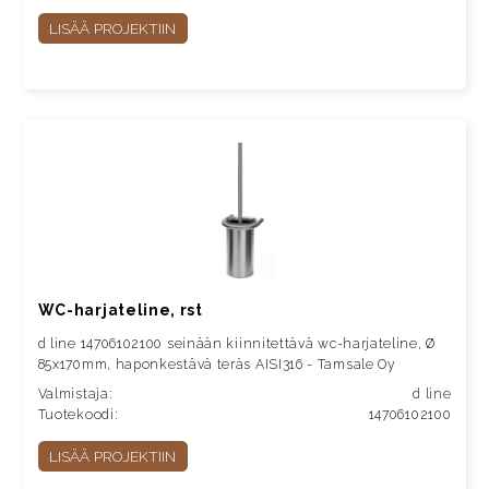
LISÄÄ PROJEKTIIN
WC-harjateline, rst
d line 14706102100 seinään kiinnitettävä wc-harjateline, Ø
85x170mm, haponkestävä teräs AISI316 - Tamsale Oy
Valmistaja:
d line
Tuotekoodi:
14706102100
LISÄÄ PROJEKTIIN