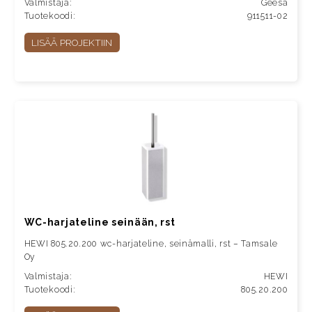
Valmistaja:
Geesa
Tuotekoodi:
911511-02
LISÄÄ PROJEKTIIN
WC-harjateline seinään, rst
HEWI 805.20.200 wc-harjateline, seinämalli, rst – Tamsale
Oy
Valmistaja:
HEWI
Tuotekoodi:
805.20.200