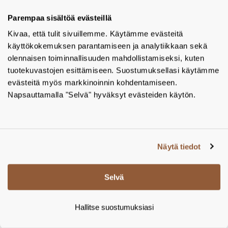
Parempaa sisältöä evästeillä
Kivaa, että tulit sivuillemme. Käytämme evästeitä
käyttökokemuksen parantamiseen ja analytiikkaan sekä
olennaisen toiminnallisuuden mahdollistamiseksi, kuten
WC-harjateline, rst, harjattu musta
tuotekuvastojen esittämiseen. Suostumuksellasi käytämme
Frost Nova2 wc-harjateline 10, N1971-BCB, seinäkiinnitys,
evästeitä myös markkinoinnin kohdentamiseen.
Ø70 x 90 x 365 mm, rst, harjattu musta - Tamsale Oy
Napsauttamalla "Selvä" hyväksyt evästeiden käytön.
Valmistaja:
Frost
Tuotekoodi:
N1971-BCB
LISÄÄ PROJEKTIIN
Näytä tiedot
Selvä
Hallitse suostumuksiasi