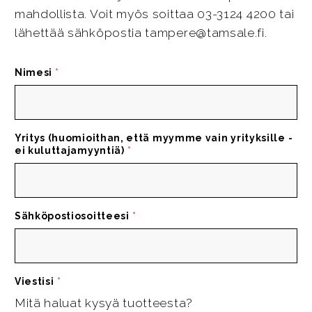
mahdollista. Voit myös soittaa 03-3124 4200 tai
lähettää sähköpostia tampere@tamsale.fi.
Nimesi
*
Yritys (huomioithan, että myymme vain yrityksille -
ei kuluttajamyyntiä)
*
Sähköpostiosoitteesi
*
Viestisi
*
Mitä haluat kysyä tuotteesta?