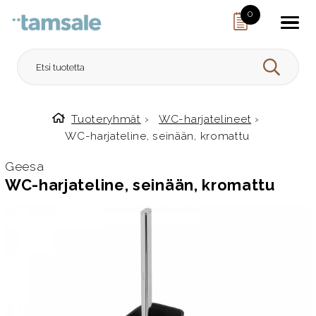
Skip to content
0
HAE
Tuoteryhmät
›
WC-harjatelineet
›
Etusivulle
WC-harjateline, seinään, kromattu
Geesa
WC-harjateline, seinään, kromattu