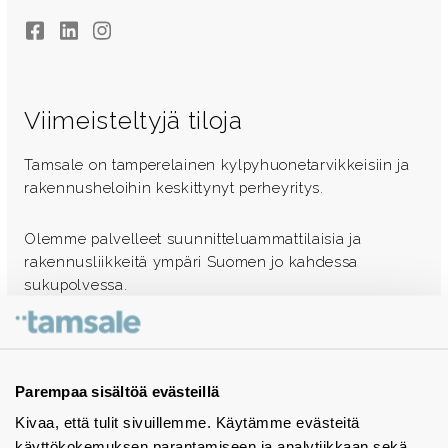
Facebook
LinkedIn
Instagram
Viimeisteltyjä tiloja
Tamsale on tamperelainen kylpyhuonetarvikkeisiin ja
rakennusheloihin keskittynyt perheyritys.
Olemme palvelleet suunnitteluammattilaisia ja
rakennusliikkeitä ympäri Suomen jo kahdessa
sukupolvessa.
Ota yhteyttä - autamme mielellämme
Tuotekuvastot
Parempaa sisältöä evästeillä
Kivaa, että tulit sivuillemme. Käytämme evästeitä
Instagram
käyttökokemuksen parantamiseen ja analytiikkaan sekä