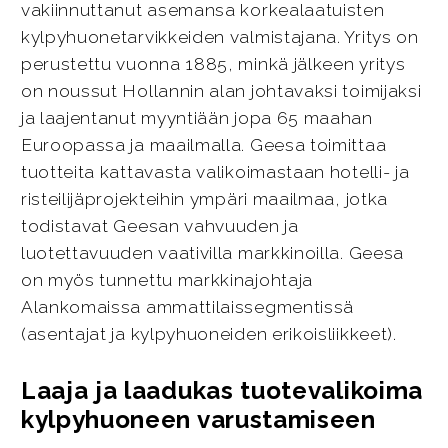
vakiinnuttanut asemansa korkealaatuisten
kylpyhuonetarvikkeiden valmistajana. Yritys on
perustettu vuonna 1885, minkä jälkeen yritys
on noussut Hollannin alan johtavaksi toimijaksi
ja laajentanut myyntiään jopa 65 maahan
Euroopassa ja maailmalla. Geesa toimittaa
tuotteita kattavasta valikoimastaan hotelli- ja
risteilijäprojekteihin ympäri maailmaa, jotka
todistavat Geesan vahvuuden ja
luotettavuuden vaativilla markkinoilla. Geesa
on myös tunnettu markkinajohtaja
Alankomaissa ammattilaissegmentissä
(asentajat ja kylpyhuoneiden erikoisliikkeet).
Laaja ja laadukas tuotevalikoima
kylpyhuoneen varustamiseen