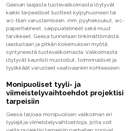
Geesan laajasta tuotevalikoimasta löytyvät
kaikki tarpeelliset tuotteet kylpyhuoneen tai
wc-tilan varustamiseen, mm. pyyhekoukut, wc-
paperitelineet, saippuatelineet sekä muut
tarvikkeet. Geesa tunnetaan tinkimättömästä
laadustaan ja pitkän kokemuksen myötä
syntyneestä tuotevalikoimasta. Valikoimasta
löytyvät kauniisti muotoillut, toiminnalliset ja
tyylikkäät varusteet vaativaankin kohteeseen.
Monipuoliset tyyli- ja
viimeistelyvaihtoehdot projektisi
tarpeisiin
Geesa tarjoaa monipuolisen valikoiman eri
tyylejä ja viimeistelyvaihtoehtoja, jotta voit
valita projektisi tarpeisiin parhaiten sopivat