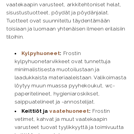
vaatekaapin varusteet, arkkitehtoniset helat,
sisustustuotteet, pöydät ja pöydänjalat.
Tuotteet ovat suunniteltu täydentämään
toisiaan ja luomaan yhtenäisen ilmeen erilaisiin
tiloihin.
Kylpyhuoneet
:
Frostin
kylpyhuonetarvikkeet ovat tunnettuja
minimalistisesta muotoilustaan ja
laadukkaista materiaaleistaan. Valikoimasta
löytyy muun muassa pyyhekoukut, wc-
paperitelineet, hygieniaroskikset,
saippuatelineet ja -annostelijat.
Keittiöt ja
vaatehuoneet
:
Frostin
vetimet, kahvat ja muut vaatekaapin
varusteet tuovat tyylikkyyttä ja toimivuutta