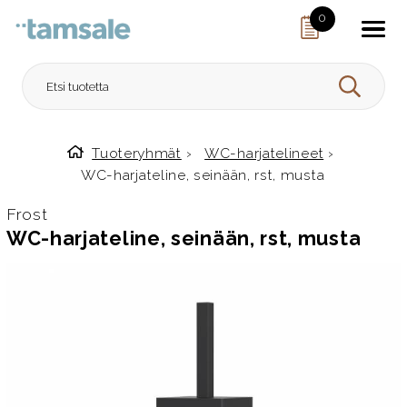
Skip to content
0
HAE
Tuoteryhmät
›
WC-harjatelineet
›
Etusivulle
WC-harjateline, seinään, rst, musta
Frost
WC-harjateline, seinään, rst, musta