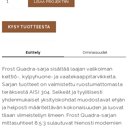
LISÄÄ PROJEKTIIN
KYSY TUOTTEESTA
Esittely
Ominaisuudet
Frost Quadra-sarja sisältää laajan valikoiman
keittiö-, kylpyhuone- ja vaatekaappitarvikkeita.
Sarjan tuotteet on valmistettu ruostumattomasta
teräksestä AISI 304. Selkeät ja tyylillisesti
yhdenmukaiset yksityiskohdat muodostavat ehjän
ja helposti määriteltävän kokonaisuuden ja luovat
tilaan viimeistellyn ilmeen. Frost Quadra-sarjan
mittasuhteet 8:5:3 sulautuvat hienosti modernien