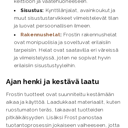
keittiöön ja vaatehuoneeseen.
Sisustus:
Kynttilänjalat, avainkoukut ja
muut sisustustarvikkeet viimeistelevät tilan
ja luovat persoonallisen ilmeen.
Rakennushelat
:
Frostin rakennushelat
ovat monipuolisia ja soveltuvat erilaisiin
tarpeisiin. Helat ovat saatavilla eri väreissä
ja viimeistelyissä, joten ne sopivat hyvin
erilaisiin sisustustyyleihin.
Ajan henki ja kestävä laatu
Frostin tuotteet ovat suunniteltu kestämään
aikaa ja käyttöä. Laadukkaat materiaalit, kuten
ruostumaton teräs, takaavat tuotteiden
pitkäikäisyyden. Lisäksi Frost panostaa
tuotantoprosessin jokaiseen vaiheeseen, jotta