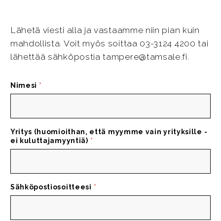
Lähetä viesti alla ja vastaamme niin pian kuin
mahdollista. Voit myös soittaa 03-3124 4200 tai
lähettää sähköpostia tampere@tamsale.fi.
Nimesi
*
Yritys (huomioithan, että myymme vain yrityksille -
ei kuluttajamyyntiä)
*
Sähköpostiosoitteesi
*