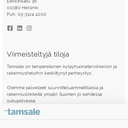
Eerikinkatu 36
00180 Helsinki
Puh. 03-3124 4200
Facebook
LinkedIn
Instagram
Viimeisteltyjä tiloja
Tamsale on tamperelainen kylpyhuonetarvikkeisiin ja
rakennusheloihin keskittynyt perheyritys.
Olemme palvelleet suunnitteluammattilaisia ja
rakennusliikkeitä ympäri Suomen jo kahdessa
sukupolvessa.
Ota yhteyttä - autamme mielellämme