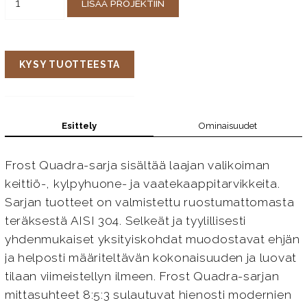
LISÄÄ PROJEKTIIN
KYSY TUOTTEESTA
Esittely
Ominaisuudet
Frost Quadra-sarja sisältää laajan valikoiman
keittiö-, kylpyhuone- ja vaatekaappitarvikkeita.
Sarjan tuotteet on valmistettu ruostumattomasta
teräksestä AISI 304. Selkeät ja tyylillisesti
yhdenmukaiset yksityiskohdat muodostavat ehjän
ja helposti määriteltävän kokonaisuuden ja luovat
tilaan viimeistellyn ilmeen. Frost Quadra-sarjan
mittasuhteet 8:5:3 sulautuvat hienosti modernien