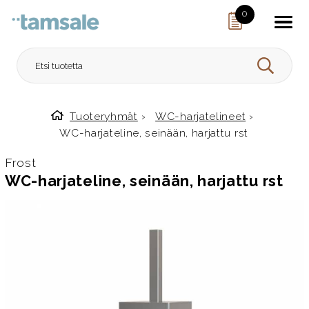
Skip to content
0
HAE
Tuoteryhmät
›
WC-harjatelineet
›
Etusivulle
WC-harjateline, seinään, harjattu rst
Frost
WC-harjateline, seinään, harjattu rst