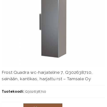
Frost Quadra wc-harjateline 7, Q302638710,
seinään, kantikas, harjattu rst – Tamsale Oy
Tuotekoodi:
Q302638710