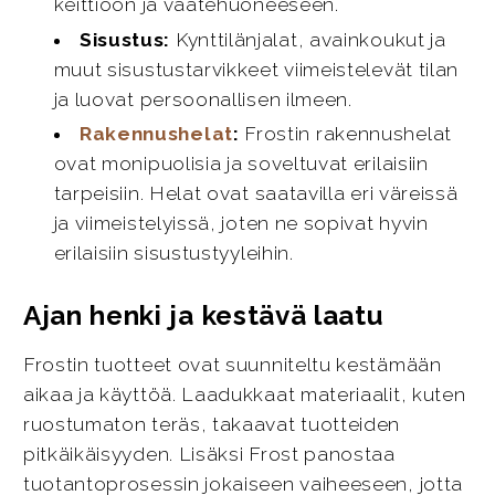
keittiöön ja vaatehuoneeseen.
Sisustus:
Kynttilänjalat, avainkoukut ja
muut sisustustarvikkeet viimeistelevät tilan
ja luovat persoonallisen ilmeen.
Rakennushelat
:
Frostin rakennushelat
ovat monipuolisia ja soveltuvat erilaisiin
tarpeisiin. Helat ovat saatavilla eri väreissä
ja viimeistelyissä, joten ne sopivat hyvin
erilaisiin sisustustyyleihin.
Ajan henki ja kestävä laatu
Frostin tuotteet ovat suunniteltu kestämään
aikaa ja käyttöä. Laadukkaat materiaalit, kuten
ruostumaton teräs, takaavat tuotteiden
pitkäikäisyyden. Lisäksi Frost panostaa
tuotantoprosessin jokaiseen vaiheeseen, jotta