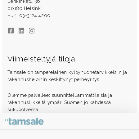
Eerikinkatu 36
00180 Helsinki
Puh. 03-3124 4200
Facebook
LinkedIn
Instagram
Viimeisteltyjä tiloja
Tamsale on tamperelainen kylpyhuonetarvikkeisiin ja
rakennusheloihin keskittynyt perheyritys.
Olemme palvelleet suunnitteluammattilaisia ja
rakennusliikkeitä ympäri Suomen jo kahdessa
sukupolvessa.
Ota yhteyttä - autamme mielellämme