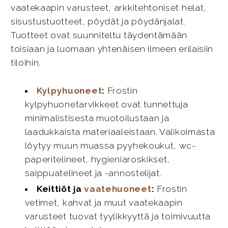
vaatekaapin varusteet, arkkitehtoniset helat,
sisustustuotteet, pöydät ja pöydänjalat.
Tuotteet ovat suunniteltu täydentämään
toisiaan ja luomaan yhtenäisen ilmeen erilaisiin
tiloihin.
Kylpyhuoneet
:
Frostin
kylpyhuonetarvikkeet ovat tunnettuja
minimalistisesta muotoilustaan ja
laadukkaista materiaaleistaan. Valikoimasta
löytyy muun muassa pyyhekoukut, wc-
paperitelineet, hygieniaroskikset,
saippuatelineet ja -annostelijat.
Keittiöt ja
vaatehuoneet
:
Frostin
vetimet, kahvat ja muut vaatekaapin
varusteet tuovat tyylikkyyttä ja toimivuutta