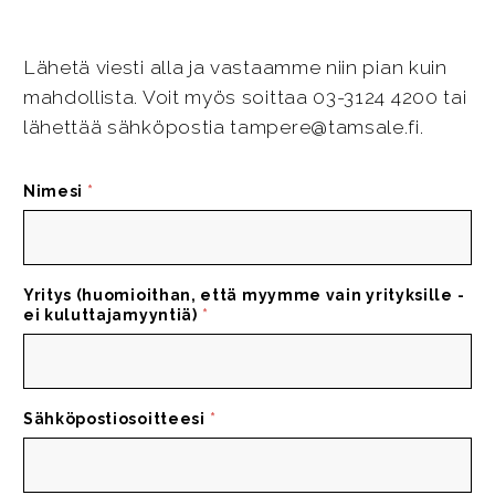
Lähetä viesti alla ja vastaamme niin pian kuin
mahdollista. Voit myös soittaa 03-3124 4200 tai
lähettää sähköpostia tampere@tamsale.fi.
Nimesi
*
Yritys (huomioithan, että myymme vain yrityksille -
ei kuluttajamyyntiä)
*
Sähköpostiosoitteesi
*